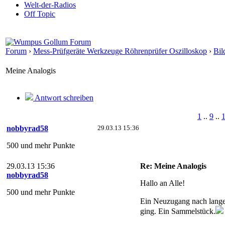
Welt-der-Radios
Off Topic
Forum
›
Mess-Prüfgeräte Werkzeuge Röhrenprüfer Oszilloskop
›
Bil
Meine Analogis
Antwort schreiben
1
..
9
..
nobbyrad58
29.03.13 15:36
500 und mehr Punkte
29.03.13 15:36
Re: Meine Analogis
nobbyrad58
Hallo an Alle!
500 und mehr Punkte
Ein Neuzugang nach langer 
ging. Ein Sammelstück.