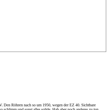
RV. Den Röhren nach so um 1950, wegen der EZ 40. Sichtbare
 schlimm und sonst alles solide. Hab aber noch anderes zu tun,