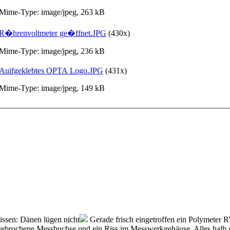
Mime-Type: image/jpeg, 263 kB
R�hrenvoltmeter ge�ffnet.JPG
(430x)
Mime-Type: image/jpeg, 236 kB
Auifgeklebtes OPTA Logo.JPG
(431x)
Mime-Type: image/jpeg, 149 kB
issen: Dänen lügen nicht
Gerade frisch eingetroffen ein Polymeter 
ebrochene Messbuchse und ein Riss im Messwerkgehäuse. Alles halb so