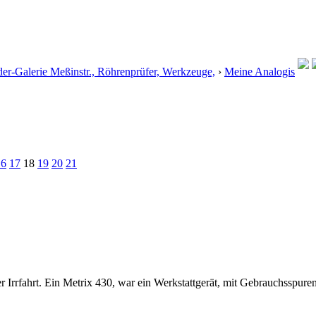
der-Galerie Meßinstr., Röhrenprüfer, Werkzeuge,
›
Meine Analogis
16
17
18
19
20
21
Irrfahrt. Ein Metrix 430, war ein Werkstattgerät, mit Gebrauchsspuren