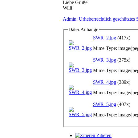
Liebe Grüße
Willi
Admin: Urheberrechtlich geschütztes S
Datei-Anhänge
SWR_2.jpg
(417x)
Mime-Type: image/jpe
SWR_3.jpg
(375x)
Mime-Type: image/jpe
SWR_4.jpg
(389x)
Mime-Type: image/jpe
SWR_5.jpg
(407x)
Mime-Type: image/jpe
Zitieren