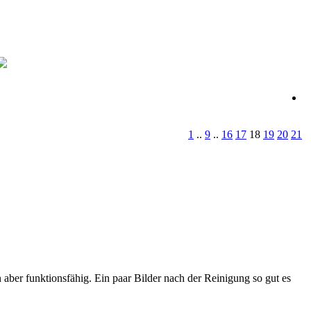
1
..
9
..
16
17
18
19
20
21
 aber funktionsfähig. Ein paar Bilder nach der Reinigung so gut es