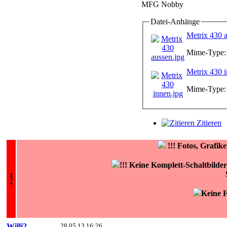
MFG Nobby
Datei-Anhänge
Metrix 430 a
Mime-Type: 
Metrix 430 i
Mime-Type: 
Zitieren
!!!
Fotos, Grafi
!!! Keine Komplett-Schaltbilde
!
Keine F
Willi2
28.05.13 16:26