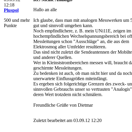
12:18
Hallo an alle
Pluspol
500 und mehr
Ich glaube, dass man mit analogen Messwerken um
Punkte
gut und sinnvoll umgehen kann.
Noch empfindlichere, z. B. mein UNi11E, zeigen im
hochempfindlichen Wechselspannungsbereich bei of
Messleitungen schon "Ausschläge" an, die aus dem
Elektrosmog aller Umfelder resultieren.
Das sind nicht zuletzt die Sendeantennen der Mobilt
und anderer Quellen.
Wer in Kleinststrombereichen messen will, braucht 
geschirmte Messleitungen.
Zu bedenken ist auch, ob man nicht hier und da noc
unerwartete Einflussgrößen miteinfängt.
Es ergeben sich folgerichtige Grenzen des zweck- u
sinnvollen Gebrauchs unser so vertrauten "Analogis"
deren Wert trotzdem nicht schmälern.
Freundliche Grüße von Dietmar
Zuletzt bearbeitet am 03.09.12 12:20