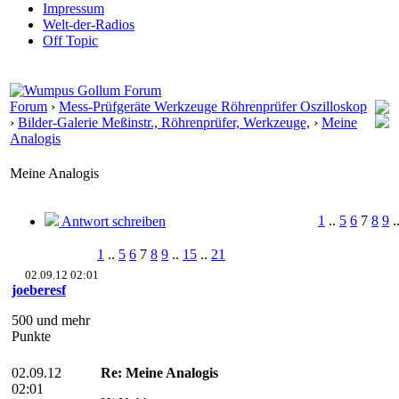
Impressum
Welt-der-Radios
Off Topic
Forum
›
Mess-Prüfgeräte Werkzeuge Röhrenprüfer Oszilloskop
›
Bilder-Galerie Meßinstr., Röhrenprüfer, Werkzeuge,
›
Meine
Analogis
Meine Analogis
1
..
5
6
7
8
9
.
Antwort schreiben
1
..
5
6
7
8
9
..
15
..
21
02.09.12 02:01
joeberesf
500 und mehr
Punkte
02.09.12
Re: Meine Analogis
02:01