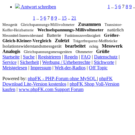
1
..
5
6
7
8
9
.
Antwort schreiben
1
..
5
6
7
8
9
..
15
..
21
Zusammen
Gleichspannungs-Millivoltmeter
Transistor-
Messgerät
Wechselspannungs-Millivoltmeter
natürlich
Koffer-Heizbatterie
Batterie
Größer-
Messmittel-Innenwiderstand
Funktionszuverlässigkeit
Zuletzt
Gleich-Kleiner-Vergleich
Trägerfrequenz-Meßbrücke
bearbeitet
Messwerk
Isolationswiderstandsmessgerät
richtig
Analogis
Grüße
Gleichspannungsmessgeräten
Ohmmeter
Startseite
|
Suche
|
Registrieren
|
Regeln
|
FAQ
|
Datenschutz
|
Service
|
Sicherheit
|
Werbung / Urheberrechte
|
Stichworte
|
Meistgelesen
|
Impressum
|
Welt-der-Radios
|
Off Topic
Powered by:
phpFK - PHP-Forum ohne MySQL
|
phpFK
Download Lite-Version kostenlos
|
phpFK Shop Voll-Version
kaufen
|
www.phpFK.com Support Forum