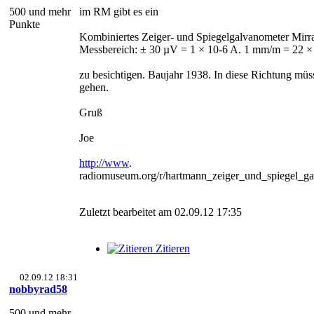
500 und mehr
im RM gibt es ein
Punkte
Kombiniertes Zeiger- und Spiegelgalvanometer Mirra
Messbereich: ± 30 µV = 1 × 10-6 A. 1 mm/m = 22 ×
zu besichtigen. Baujahr 1938. In diese Richtung müss
gehen.
Gruß
Joe
http://www
.
radiomuseum.org/r/hartmann_zeiger_und_spiegel_ga
Zuletzt bearbeitet am 02.09.12 17:35
Zitieren
02.09.12 18:31
nobbyrad58
500 und mehr