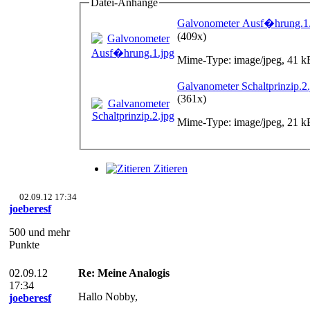
Datei-Anhänge
Galvonometer Ausf�hrung.1.
(409x)
Mime-Type: image/jpeg, 41 k
Galvanometer Schaltprinzip.2
(361x)
Mime-Type: image/jpeg, 21 k
Zitieren
02.09.12 17:34
joeberesf
500 und mehr
Punkte
02.09.12
Re: Meine Analogis
17:34
Hallo Nobby,
joeberesf