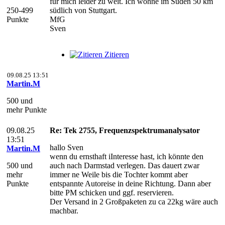
für mich leider zu weit. Ich wohne im Süden 50 km
250-499
südlich von Stuttgart.
Punkte
MfG
Sven
Zitieren
09.08.25 13:51
Martin.M
500 und
mehr Punkte
09.08.25
Re: Tek 2755, Frequenzspektrumanalysator
13:51
hallo Sven
Martin.M
wenn du ernsthaft iInteresse hast, ich könnte den
500 und
auch nach Darmstad verlegen. Das dauert zwar
mehr
immer ne Weile bis die Tochter kommt aber
Punkte
entspannte Autoreise in deine Richtung. Dann aber
bitte PM schicken und ggf. reservieren.
Der Versand in 2 Großpaketen zu ca 22kg wäre auch
machbar.