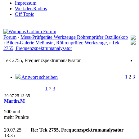
Impressum
Welt-der-Radios
Off Topic
Forum
›
Mess-Prüfgeräte Werkzeuge Röhrenprüfer Oszilloskop
›
Bilder-Galerie Meßinstr., Röhrenprüfer, Werkzeuge,
›
Tek
2755, Frequenzspektrumanalysator
Tek 2755, Frequenzspektrumanalysator
1
2
3
Antwort schreiben
1
2
3
20.07.25 13:35
Martin.M
500 und
mehr Punkte
20.07.25
Re: Tek 2755, Frequenzspektrumanalysator
13:35