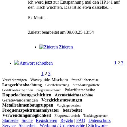
ich werd jetzt zur Entspannung mal den HP141 auf
den Tisch wuchten. Das ist so etwa dasselbe....
lG Martin
Zuletzt bearbeitet am 09.08.25 13:54
Zitieren
1
2
3
Antwort schreiben
1
2
3
Waveguide-Mischern
Verstärkerzügen
freundlicherweise
Langzeitbeobachtung
Standartregaltiefe
Gitterbeleuchtung
Polarfilterscheibe
Goldkontaktbahnen
programmierbaren
Doppelachsengeschichten
Accuschleifmaschine
Vergleichsmessungen
Gerätewanderungen
Metallrahmenbaugruppen
Vorgängerversion
Frequenzspektrumanalysator
bearbeitet
Verwendungsmöglichkeit
Frequenzbereich
Trackinggenerator
Startseite
|
Suche
|
Registrieren
|
Regeln
|
FAQ
|
Datenschutz
|
Service
|
Sicherheit
|
Werbung / Urheberrechte
|
Stichworte
|