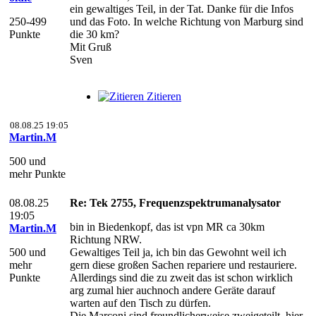
ein gewaltiges Teil, in der Tat. Danke für die Infos
250-499
und das Foto. In welche Richtung von Marburg sind
Punkte
die 30 km?
Mit Gruß
Sven
Zitieren
08.08.25 19:05
Martin.M
500 und
mehr Punkte
08.08.25
Re: Tek 2755, Frequenzspektrumanalysator
19:05
bin in Biedenkopf, das ist vpn MR ca 30km
Martin.M
Richtung NRW.
500 und
Gewaltiges Teil ja, ich bin das Gewohnt weil ich
mehr
gern diese großen Sachen repariere und restauriere.
Punkte
Allerdings sind die zu zweit das ist schon wirklich
arg zumal hier auchnoch andere Geräte darauf
warten auf den Tisch zu dürfen.
Die Marconi sind freundlicherweise zweigeteilt, hier