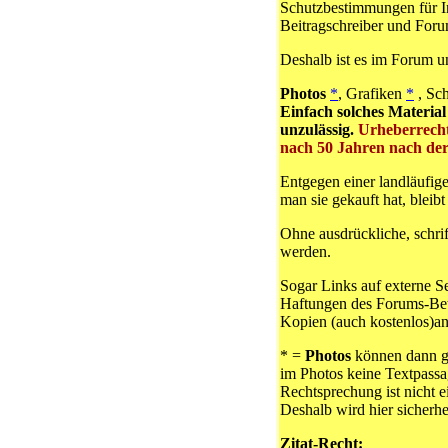
Schutzbestimmungen für I
Beitragschreiber und For
Deshalb ist es im Forum un
Photos
*
, Grafiken
*
, Sch
Einfach solches Materia
unzulässig.
Urheberrecht
nach 50 Jahren nach der
Entgegen einer landläufig
man sie gekauft hat, bleib
Ohne ausdrückliche, schri
werden.
Sogar Links auf externe S
Haftungen des Forums-Betre
Kopien (auch kostenlos)an
*
=
Photos
können dann ge
im Photos keine Textpassa
Rechtsprechung ist nicht e
Deshalb wird hier sicherh
Zitat-Recht: