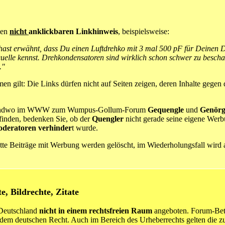
nen
nicht
anklickbaren Linkhinweis
, beispielsweise:
hast erwähnt, dass Du einen Luftdrehko mit 3 mal 500 pF für Deinen 
uelle kennst. Drehkondensatoren sind wirklich schon schwer zu beschaf
."
n gilt: Die Links dürfen nicht auf Seiten zeigen, deren Inhalte gegen
rgendwo im WWW zum Wumpus-Gollum-Forum
Gequengle
und
Genörg
nden, bedenken Sie, ob der
Quengler
nicht gerade seine eigene Wer
deratoren verhinder
t wurde.
te Beiträge mit Werbung werden gelöscht, im Wiederholungsfall wird a
te
, Bildrechte, Zitate
 Deutschland
nicht in einem rechtsfreien Raum
angeboten. Forum-Betr
dem deutschen Recht. Auch im Bereich des Urheberrechts gelten die zu