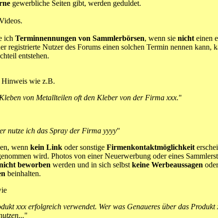
rne
gewerbliche Seiten gibt, werden geduldet.
Videos.
e ich
Terminnennungen von Sammlerbörsen
, wenn sie
nicht
einen e
er registrierte Nutzer des Forums einen solchen Termin nennen kann, 
hteil entstehen.
 Hinweis wie z.B.
leben von Metallteilen oft den Kleber von der Firma xxx.
"
ger nutze ich das Spray der Firma yyyy
"
nden, wenn
kein Link
oder sonstige
Firmenkontaktmöglichkeit
erschei
enommen wird. Photos von einer Neuerwerbung oder eines Sammlerstü
nicht beworben
werden und in sich selbst
keine Werbeaussagen
ode
en
beinhalten.
ie
rodukt xxx erfolgreich verwendet. Wer was Genaueres über das Produkt x
utzen...
"