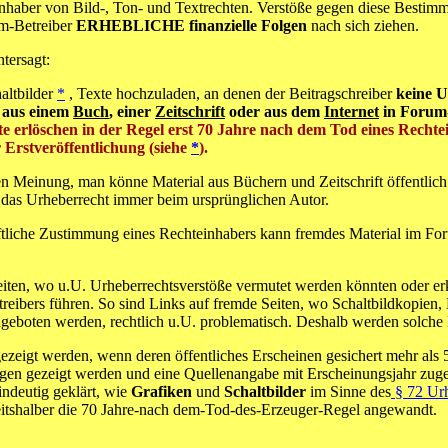
nhaber von Bild-, Ton- und Textrechten. Verstöße gegen diese Bestim
um-Betreiber
ERHEBLICHE finanzielle Folgen
nach sich ziehen.
tersagt:
altbilder
*
, Texte hochzuladen, an denen der Beitragschreiber
keine U
l aus einem
Buch
, einer
Zeitschrift
oder aus dem
Internet
in Forum-
e erlöschen in der Regel erst 70 Jahre nach dem Tod eines Rechte
 Erstveröffentlichung (siehe
*
).
en Meinung, man könne Material aus Büchern und Zeitschrift öffentlic
t das Urheberrecht immer beim ursprünglichen Autor.
ftliche Zustimmung eines Rechteinhabers kann fremdes Material im Foru
eiten, wo u.U. Urheberrechtsverstöße vermutet werden könnten oder er
ibers führen. So sind Links auf fremde Seiten, wo Schaltbildkopien, Li
geboten werden, rechtlich u.U. problematisch. Deshalb werden solche L
zeigt werden, wenn deren öffentliches Erscheinen gesichert mehr als 5
gen gezeigt werden und eine Quellenangabe mit Erscheinungsjahr zuge
indeutig geklärt, wie
Grafiken
und
Schaltbilder
im Sinne des
§ 72 Ur
eitshalber die 70 Jahre-nach dem-Tod-des-Erzeuger-Regel angewandt.