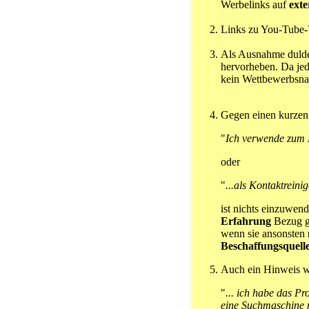
Werbelinks auf
exte
Links zu You-Tube-
Als Ausnahme duld
hervorheben. Da jed
kein Wettbewerbsnac
Gegen einen kurzen
"
Ich verwende zum K
oder
"
...als Kontaktreini
ist nichts einzuwe
Erfahrung
Bezug g
wenn sie ansonsten
Beschaffungsquell
Auch ein Hinweis w
"
... ich habe das P
eine Suchmaschine n