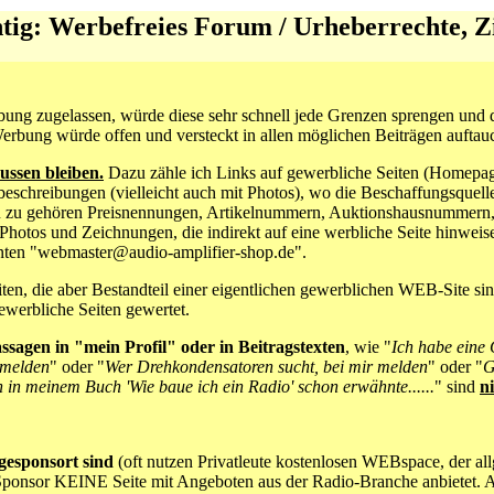
tig: Werbefreies Forum / Urheberrechte, Zi
ng zugelassen, würde diese sehr schnell jede Grenzen sprengen und d
rbung würde offen und versteckt in allen möglichen Beiträgen auftau
ssen bleiben.
Dazu zähle ich Links auf gewerbliche Seiten (Homepag
eschreibungen (vielleicht auch mit Photos), wo die Beschaffungsquelle
zu zu gehören Preisnennungen, Artikelnummern, Auktionshausnummern, 
hotos und Zeichnungen, die indirekt auf eine werbliche Seite hinweise
 unten "webmaster@audio-amplifier-shop.de".
ten, die aber Bestandteil einer eigentlichen gewerblichen WEB-Site s
gewerbliche Seiten gewertet.
sagen in "mein Profil" oder in Beitragstexten
, wie "
Ich habe eine
e melden
" oder "
Wer Drehkondensatoren sucht, bei mir melden
" oder "
G
h in meinem Buch 'Wie baue ich ein Radio' schon erwähnte......
" sind
n
 gesponsort sind
(oft nutzen Privatleute kostenlosen WEBspace, der a
Sponsor KEINE Seite mit Angeboten aus der Radio-Branche anbietet. 