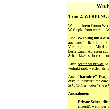
Wich
1 von 2. WERBUNG:
Wird in einem Forum Werbu
Werbeplattform werden. We
Also:
Werbung muss drau
auch ausführliche Produktb
Vordergrund tritt. Mit da
keine Email-Adressen auf P
Schaltskizze steht rechts
Auch
scheinbar private
Sei
verlinkt sind, werden als 
Auch
"harmlose" Textpas
erstellt, Interessenten bitt
Schaltbilder
" oder "
wie ic
Ausnahmen:
Private Seiten, die
anzeigt), wenn der 