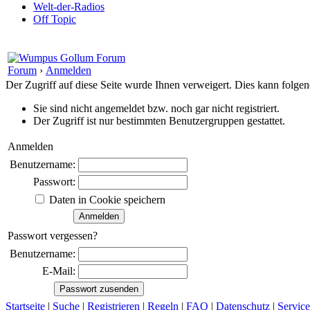
Welt-der-Radios
Off Topic
Forum
›
Anmelden
Der Zugriff auf diese Seite wurde Ihnen verweigert. Dies kann folg
Sie sind nicht angemeldet bzw. noch gar nicht registriert.
Der Zugriff ist nur bestimmten Benutzergruppen gestattet.
Anmelden
Benutzername:
Passwort:
Daten in Cookie speichern
Passwort vergessen?
Benutzername:
E-Mail:
Startseite
|
Suche
|
Registrieren
|
Regeln
|
FAQ
|
Datenschutz
|
Service