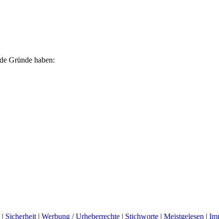
ende Gründe haben:
|
Sicherheit
|
Werbung / Urheberrechte
|
Stichworte
|
Meistgelesen
|
Im