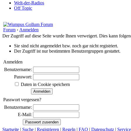
Welt-der-Radios
Off Topic
Forum
›
Anmelden
Der Zugriff auf diese Seite wurde Ihnen verweigert. Dies kann folg
Sie sind nicht angemeldet bzw. noch gar nicht registriert.
Der Zugriff ist nur bestimmten Benutzergruppen gestattet.
Anmelden
Benutzername:
Passwort:
Daten in Cookie speichern
Passwort vergessen?
Benutzername:
E-Mail:
Startseite
|
Suche
|
Registrieren
|
Regeln
|
FAQ
|
Datenschutz
|
Service