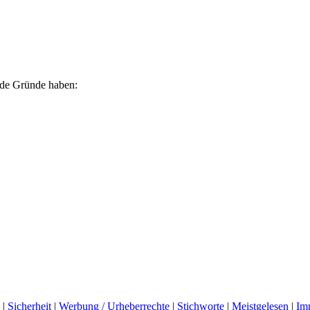
ende Gründe haben:
|
Sicherheit
|
Werbung / Urheberrechte
|
Stichworte
|
Meistgelesen
|
Im