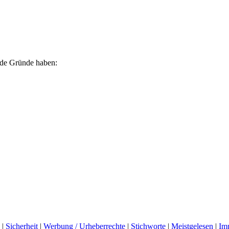
ende Gründe haben:
|
Sicherheit
|
Werbung / Urheberrechte
|
Stichworte
|
Meistgelesen
|
Im