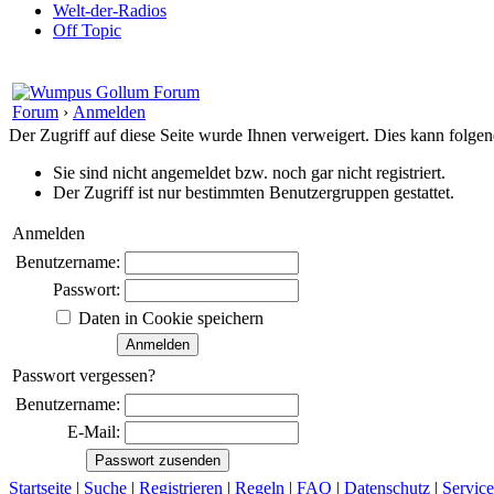
Welt-der-Radios
Off Topic
Forum
›
Anmelden
Der Zugriff auf diese Seite wurde Ihnen verweigert. Dies kann folg
Sie sind nicht angemeldet bzw. noch gar nicht registriert.
Der Zugriff ist nur bestimmten Benutzergruppen gestattet.
Anmelden
Benutzername:
Passwort:
Daten in Cookie speichern
Passwort vergessen?
Benutzername:
E-Mail:
Startseite
|
Suche
|
Registrieren
|
Regeln
|
FAQ
|
Datenschutz
|
Service