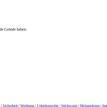
ende Gründe haben:
|
Sicherheit
|
Werbung / Urheberrechte
|
Stichworte
|
Meistgelesen
|
Im