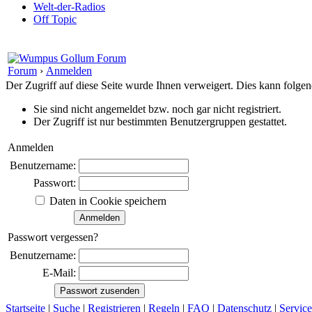
Welt-der-Radios
Off Topic
Forum
›
Anmelden
Der Zugriff auf diese Seite wurde Ihnen verweigert. Dies kann folg
Sie sind nicht angemeldet bzw. noch gar nicht registriert.
Der Zugriff ist nur bestimmten Benutzergruppen gestattet.
Anmelden
Benutzername:
Passwort:
Daten in Cookie speichern
Passwort vergessen?
Benutzername:
E-Mail:
Startseite
|
Suche
|
Registrieren
|
Regeln
|
FAQ
|
Datenschutz
|
Service