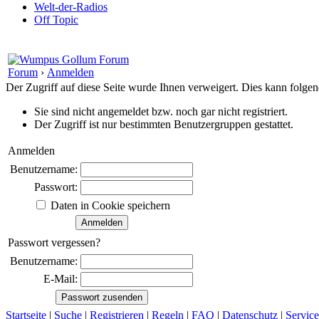
Welt-der-Radios
Off Topic
Forum
›
Anmelden
Der Zugriff auf diese Seite wurde Ihnen verweigert. Dies kann folg
Sie sind nicht angemeldet bzw. noch gar nicht registriert.
Der Zugriff ist nur bestimmten Benutzergruppen gestattet.
Anmelden
Benutzername:
Passwort:
Daten in Cookie speichern
Passwort vergessen?
Benutzername:
E-Mail:
Startseite
|
Suche
|
Registrieren
|
Regeln
|
FAQ
|
Datenschutz
|
Service