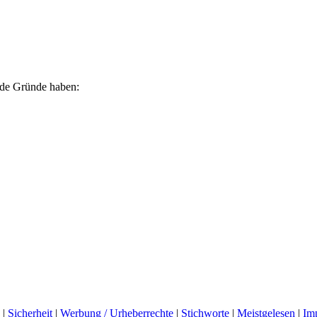
ende Gründe haben:
|
Sicherheit
|
Werbung / Urheberrechte
|
Stichworte
|
Meistgelesen
|
Im