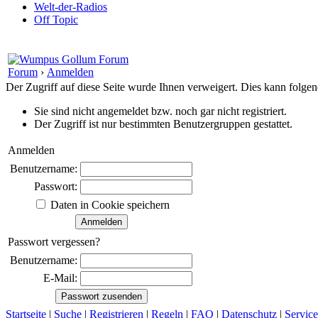
Welt-der-Radios
Off Topic
Forum
›
Anmelden
Der Zugriff auf diese Seite wurde Ihnen verweigert. Dies kann folg
Sie sind nicht angemeldet bzw. noch gar nicht registriert.
Der Zugriff ist nur bestimmten Benutzergruppen gestattet.
Anmelden
Benutzername:
Passwort:
Daten in Cookie speichern
Passwort vergessen?
Benutzername:
E-Mail:
Startseite
|
Suche
|
Registrieren
|
Regeln
|
FAQ
|
Datenschutz
|
Service