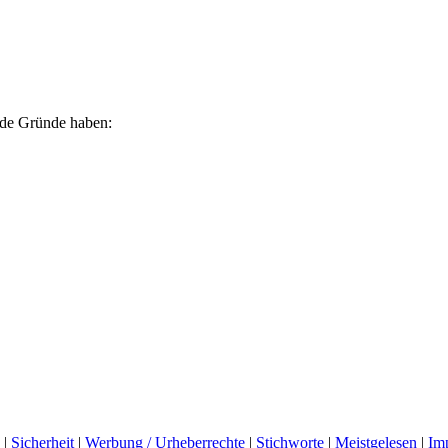
ende Gründe haben:
|
Sicherheit
|
Werbung / Urheberrechte
|
Stichworte
|
Meistgelesen
|
Im