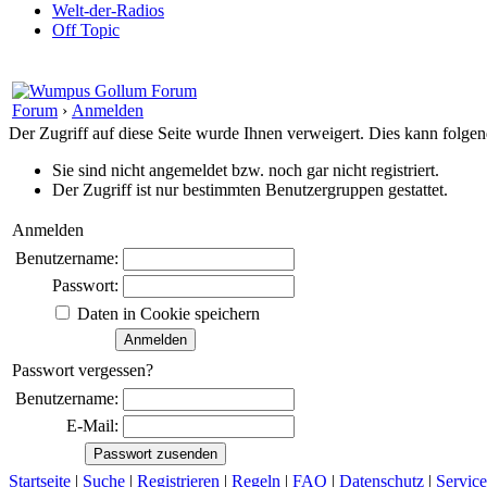
Welt-der-Radios
Off Topic
Forum
›
Anmelden
Der Zugriff auf diese Seite wurde Ihnen verweigert. Dies kann folg
Sie sind nicht angemeldet bzw. noch gar nicht registriert.
Der Zugriff ist nur bestimmten Benutzergruppen gestattet.
Anmelden
Benutzername:
Passwort:
Daten in Cookie speichern
Passwort vergessen?
Benutzername:
E-Mail:
Startseite
|
Suche
|
Registrieren
|
Regeln
|
FAQ
|
Datenschutz
|
Service