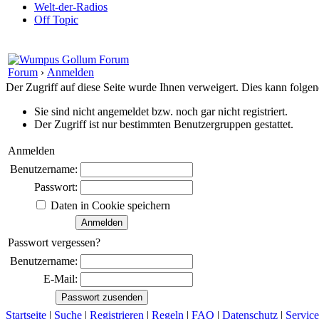
Welt-der-Radios
Off Topic
Forum
›
Anmelden
Der Zugriff auf diese Seite wurde Ihnen verweigert. Dies kann folg
Sie sind nicht angemeldet bzw. noch gar nicht registriert.
Der Zugriff ist nur bestimmten Benutzergruppen gestattet.
Anmelden
Benutzername:
Passwort:
Daten in Cookie speichern
Passwort vergessen?
Benutzername:
E-Mail:
Startseite
|
Suche
|
Registrieren
|
Regeln
|
FAQ
|
Datenschutz
|
Service