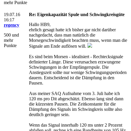
mehr Punkte
19.07.16
Re: Eigenkapazität Spule und Schwingkreisgüte
16:17
Hallo HB9,
regency
ehrlich gesagt hatte ich bisher gar nicht darüber
500 und
nachgedacht, dass man natürlich die
mehr
Morsegeschwindigkeit beachten muss, wenn man die
Punkte
Signale am Ende auflösen will.
Es sind beim Morsen - idealisiert - Rechtecksignale
definierter Länge. Diese verursachen erzwungene
Schwingungen in der Empfängerspule. Die
Anstiegszeit sollte nur wenige Schwingungsperioden
dauern. Entscheidend ist die Dämpfung in den
Pausen.
Aus meiner SAQ Aufnahme vom 3. Juli habe ich
120 ms pro Dit abgeschätzt. Ebenso lang sind dann
die kürzesten Pausen. Die Zeitkonstante für die
Dämpfung des Signals im Schwingkreis sollte also
deutlich geringer sein.
Wenn das Signal innerhalb 120 ms unter 2 Prozent
abfallen soll, rechne ich eine Bandbreite von 105 Hz