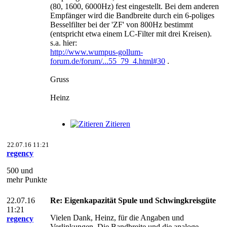
(80, 1600, 6000Hz) fest eingestellt. Bei dem anderen
Empfänger wird die Bandbreite durch ein 6-poliges
Besselfilter bei der 'ZF' von 800Hz bestimmt
(entspricht etwa einem LC-Filter mit drei Kreisen).
s.a. hier:
http://www.wumpus-gollum-
forum.de/forum/...55_79_4.html#30
.
Gruss
Heinz
Zitieren
22.07.16 11:21
regency
500 und
mehr Punkte
22.07.16
Re: Eigenkapazität Spule und Schwingkreisgüte
11:21
Vielen Dank, Heinz, für die Angaben und
regency
Verlinkungen. Die Bandbreite und die analoge