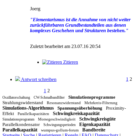
Joerg
"Elementarismus ist die Annahme von nicht weiter
zurückführbaren Grundbestandteilen aus denen
komplexes Geschehen und Strukturen bestehen."
Zuletzt bearbeitet am 23.07.16 20:54
Zitieren
1
2
Antwort schreiben
1
2
Simulationsprogramme
Oszillatorschaltung
CW-Schmalbandfilter
Strahlungswiderstand
Resonanzwiderstand
Mehrkreis-Filterung
Simulations-Algorithmus
Spannungsüberhöhung
Proximity-
Schwingkreiskapazität
Effekt
Parallelkapazitäten
Schwingkreisgüte
Morsegeschwindigkeit
Simulationsprogramm
Eigenkapazität
Parallelkondensator
Schwingungsperioden
Parallelkapazität
Bandbreite
wumpus-gollum-forum
Startseite
|
Suche
|
Registrieren
|
Regeln
|
FAQ
|
Datenschutz
|