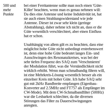
500 und
bei einer Ferritantenne sollte man noch einen 'Güte-
mehr
Killer' beachten, wenn man es genau nehmen will:
Punkte
Da dies eine Antenne und keine Induktivität ist, hat
sie auch einen Strahlungswiderstand wie jede
Antenne. Dieser ist zwar sehr klein (geringe
Abstrahlung), daher nehme ich nicht an, dass er die
Güte wesentlich verschlechtert, aber einen Einfluss
hat er schon.
Unabhängig von allem gilt es zu beachten, dass eine
möglichst hohe Güte nicht unbedingt erstrebenswert
ist, denn eine hohe Güte bedeutet langes Ein- und
Ausschwingen des Resonanzkreises, was bei der
sehr tiefen Frequenz des SAQ zum 'Verschmieren'
der Modulation führt, was die Verständlichkeit nicht
wirklich erhöht. Wenn man schmalbandig filtern will,
ist eine Mehrkreis-Lösung wesentlich besser als ein
einzelner Kreis mit hoher Güte. Ich habe SAQ sehr
gut mit 2kHz Bandbreite empfangen (Eigenbau-
Konverter auf 2.5MHz und FT757 als Empfänger im
CW-Mode). Mit dem CW-Schmalbandfilter (500Hz)
war die Lesbarkeit schlechter, da die diversen
Störungen das Filter zu Dauerschwingungen
anregten.