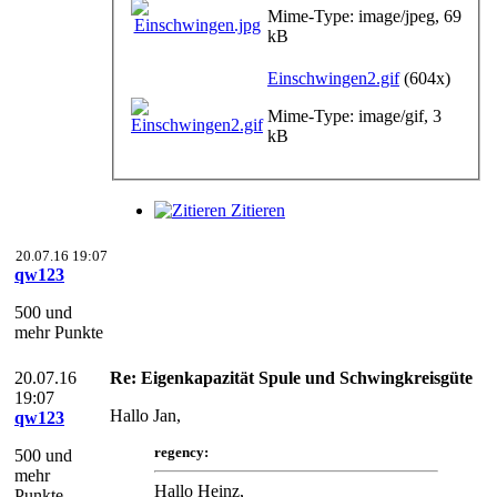
Mime-Type: image/jpeg, 69
kB
Einschwingen2.gif
(604x)
Mime-Type: image/gif, 3
kB
Zitieren
20.07.16 19:07
qw123
500 und
mehr Punkte
20.07.16
Re: Eigenkapazität Spule und Schwingkreisgüte
19:07
Hallo Jan,
qw123
regency:
500 und
mehr
Hallo Heinz,
Punkte