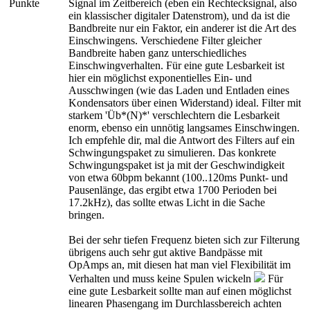
Punkte
Signal im Zeitbereich (eben ein Rechtecksignal, also
ein klassischer digitaler Datenstrom), und da ist die
Bandbreite nur ein Faktor, ein anderer ist die Art des
Einschwingens. Verschiedene Filter gleicher
Bandbreite haben ganz unterschiedliches
Einschwingverhalten. Für eine gute Lesbarkeit ist
hier ein möglichst exponentielles Ein- und
Ausschwingen (wie das Laden und Entladen eines
Kondensators über einen Widerstand) ideal. Filter mit
starkem 'Üb*(N)*' verschlechtern die Lesbarkeit
enorm, ebenso ein unnötig langsames Einschwingen.
Ich empfehle dir, mal die Antwort des Filters auf ein
Schwingungspaket zu simulieren. Das konkrete
Schwingungspaket ist ja mit der Geschwindigkeit
von etwa 60bpm bekannt (100..120ms Punkt- und
Pausenlänge, das ergibt etwa 1700 Perioden bei
17.2kHz), das sollte etwas Licht in die Sache
bringen.
Bei der sehr tiefen Frequenz bieten sich zur Filterung
übrigens auch sehr gut aktive Bandpässe mit
OpAmps an, mit diesen hat man viel Flexibilität im
Verhalten und muss keine Spulen wickeln
Für
eine gute Lesbarkeit sollte man auf einen möglichst
linearen Phasengang im Durchlassbereich achten