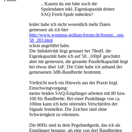
.. Kannst du mir bitte noch die
Spulendaten inkl. Eigenkapazität deiner
SAQ Ferrit-Spule mitteilen?
leider habe ich nicht wesentlich mehr Daten
gemessen als ich hier
http://www.wumpus-gollum-forum.de/forum/...ont-
58_283.html
schon angeführt habe.
Die Induktivität liegt genauer bei 78mH, die
Eigenkapazität hatte ich auf 50...100pF geschätzt
aber nie gemessen, die gesamte Parallelkapazität liegt
bei etwas über 1nF. Die Güte habe ich anhand der
gemessenen 3dB-Bandbreite bestimmt.
Vielleicht noch ein Hinweis aus der Praxis bzgl.
Einschwingvorgang:
meine beiden SAQ-Empfänger arbeiten mit 80 bzw.
100 Hz Bandbreite. Bei einer Punktlänge von ca.
100ms kann ich kein störendes Verschleifen der
Signale feststellen. Die Zeichen sind ohne
Schwierigkeit zu erkennen.
Die 80Hz sind in dem Pegelmeßgerät, das ich als
Empfänger benutze, als eine von drei Bandbreiten