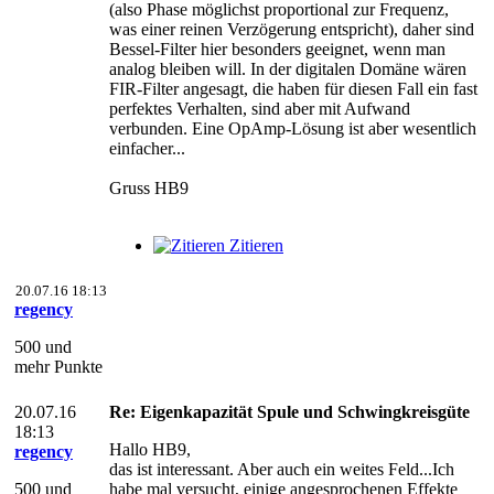
(also Phase möglichst proportional zur Frequenz,
was einer reinen Verzögerung entspricht), daher sind
Bessel-Filter hier besonders geeignet, wenn man
analog bleiben will. In der digitalen Domäne wären
FIR-Filter angesagt, die haben für diesen Fall ein fast
perfektes Verhalten, sind aber mit Aufwand
verbunden. Eine OpAmp-Lösung ist aber wesentlich
einfacher...
Gruss HB9
Zitieren
20.07.16 18:13
regency
500 und
mehr Punkte
20.07.16
Re: Eigenkapazität Spule und Schwingkreisgüte
18:13
Hallo HB9,
regency
das ist interessant. Aber auch ein weites Feld...Ich
500 und
habe mal versucht, einige angesprochenen Effekte