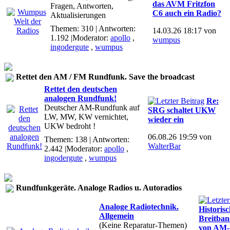
das AVM Fritzfon
Fragen, Antworten,
C6 auch ein Radio?
Aktualisierungen
Themen: 310 | Antworten:
14.03.26 18:17 von
1.192
|Moderator:
apollo
,
wumpus
ingodergute
,
wumpus
Rettet den AM / FM Rundfunk. Save the broadcast
Rettet den deutschen
analogen Rundfunk!
Re:
Deutscher AM-Rundfunk auf
SRG schaltet UKW
LW, MW, KW vernichtet,
wieder ein
UKW bedroht !
06.08.26 19:59 von
Themen: 138 | Antworten:
WalterBar
2.442
|Moderator:
apollo
,
ingodergute
,
wumpus
Rundfunkgeräte. Analoge Radios u. Autoradios
Analoge Radiotechnik.
Historis
Allgemein
Breitba
(Keine Reparatur-Themen)
von AM-