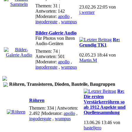
Themen: 31 |
23.02.26 22:05 von
Antworten: 142
j.werner
|Moderator:
apollo
,
ingodergute
,
wumpus
Bilder-Galerie Audio
Für Photos von Ihren
Re:
Audio-Geräten
Grundig TK1
Themen: 74 |
02.05.23 18:44 von
Antworten: 501
Martin.M
|Moderator:
apollo
,
ingodergute
,
wumpus
Röhren, Transistoren, Dioden, Bauteile, Baugruppen
Re:
Die ersten
Röhren
Verstärkerröhren so
ab 1912 Aspekte und
Themen: 334 | Antworten:
Quellensammlung
2.492
|Moderator:
apollo
,
ingodergute
,
wumpus
13.06.26 13:46 von
basteljero