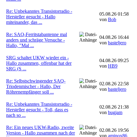
Re: Unbekanntes Transistorradio -
05.08.26 01:58
Hersteller gesucht - Hallo
von
Bob
miteinander, das ...
Re: SAQ-Ferritstabantenne mal
04.08.26 16:44
anders und schräge Versuche -
von
basteljero
Hallo, "Mal ...
SRG schaltet UKW wieder ein -
04.08.26 09:25
Hallo zusammen, offenbar hat der
von
HB9
SRG (S ...
Re: Selbstschwingender SAQ-
02.08.26 22:58
Triodenmischer - Hallo, Der
von
basteljero
Röhrenempfänger soll ...
Re: Unbekanntes Transistorradio -
02.08.26 21:38
Hersteller gesucht - Toll, dass es
von
bugjam
nach so ...
Re: Ein neues UKW-Radio, zweite
02.08.26 19:56
Version - Hallo zusammen nach der
von
aminox86