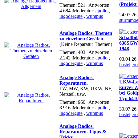
(Projekt
Themen: 521 | Antworten:
4.684
|Moderator:
apollo
,
24.07.26
ingodergute
,
wumpus
sturmmo
Analoge Radios. Themen
Schaltb
zu einzelnen Geräten
638SGWK
(Keine Reparatur-Themen)
1948
Themen: 403 | Antworten:
2.242
|Moderator:
apollo
,
03.04.26
ingodergute
,
wumpus
basteljero
Analoge Radios.
UKW-Lau
Reparaturen.
kurzer Z
LW, MW, KW, UKW, NF,
bei Gold
Netzteil, usw.
Typ 641
Themen: 960 | Antworten:
8.916
|Moderator:
apollo
,
30.07.26
ingodergute
,
wumpus
basteljero
Analoge Radios.
Reparaturen. Tipps &
Tricks