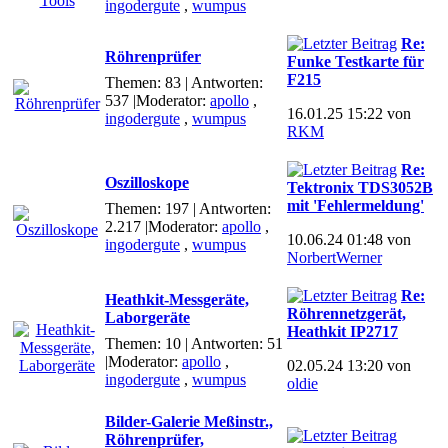
ingodergute
,
wumpus
Re:
Röhrenprüfer
Funke Testkarte für
F215
Themen: 83 | Antworten:
537
|Moderator:
apollo
,
16.01.25 15:22 von
ingodergute
,
wumpus
RKM
Re:
Oszilloskope
Tektronix TDS3052B
mit 'Fehlermeldung'
Themen: 197 | Antworten:
2.217
|Moderator:
apollo
,
10.06.24 01:48 von
ingodergute
,
wumpus
NorbertWerner
Re:
Heathkit-Messgeräte,
Röhrennetzgerät,
Laborgeräte
Heathkit IP2717
Themen: 10 | Antworten: 51
|Moderator:
apollo
,
02.05.24 13:20 von
ingodergute
,
wumpus
oldie
Bilder-Galerie Meßinstr.,
Röhrenprüfer,