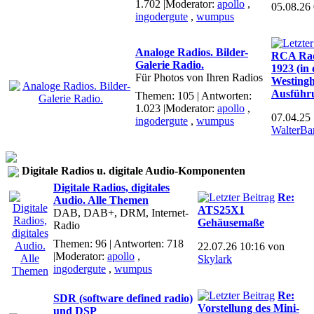
1.702
|Moderator:
apollo
,
05.08.26
ingodergute
,
wumpus
Analoge Radios. Bilder-
RCA Radi
Galerie Radio.
1923 (in 
Für Photos von Ihren Radios
Westingh
Ausführ
Themen: 105 | Antworten:
1.023
|Moderator:
apollo
,
07.04.25
ingodergute
,
wumpus
WalterBa
Digitale Radios u. digitale Audio-Komponenten
Digitale Radios, digitales
Re:
Audio. Alle Themen
ATS25X1
DAB, DAB+, DRM, Internet-
Gehäusemaße
Radio
Themen: 96 | Antworten: 718
22.07.26 10:16 von
|Moderator:
apollo
,
Skylark
ingodergute
,
wumpus
Re:
SDR (software defined radio)
Vorstellung des Mini-
und DSP