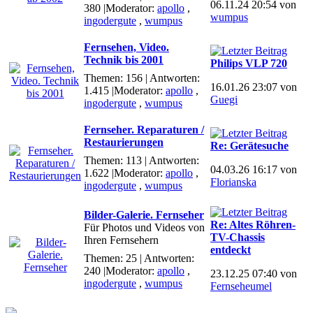
06.11.24 20:54 von
380
|Moderator:
apollo
,
wumpus
ingodergute
,
wumpus
Fernsehen, Video.
Technik bis 2001
Philips VLP 720
Themen: 156 | Antworten:
16.01.26 23:07 von
1.415
|Moderator:
apollo
,
Guegi
ingodergute
,
wumpus
Fernseher. Reparaturen /
Restaurierungen
Re: Gerätesuche
Themen: 113 | Antworten:
04.03.26 16:17 von
1.622
|Moderator:
apollo
,
Florianska
ingodergute
,
wumpus
Bilder-Galerie. Fernseher
Re: Altes Röhren-
Für Photos und Videos von
TV-Chassis
Ihren Fernsehern
entdeckt
Themen: 25 | Antworten:
240
|Moderator:
apollo
,
23.12.25 07:40 von
ingodergute
,
wumpus
Fernseheumel