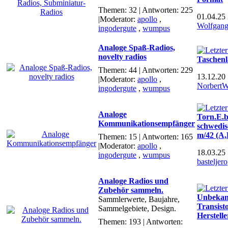
Themen: 32 | Antworten: 225
01.04.25
|Moderator:
apollo
,
Wolfgan
ingodergute
,
wumpus
Analoge Spaß-Radios,
novelty radios
Taschen
Themen: 44 | Antworten: 229
13.12.20
|Moderator:
apollo
,
NorbertW
ingodergute
,
wumpus
Analoge
Torn.E.b
Kommunikationsempfänger
schwedis
m/42 (A,
Themen: 15 | Antworten: 165
|Moderator:
apollo
,
18.03.25
ingodergute
,
wumpus
basteljero
Analoge Radios und
Zubehör sammeln.
Unbekan
Sammlerwerte, Baujahre,
Transisto
Sammelgebiete, Design.
Herstelle
Themen: 193 | Antworten: