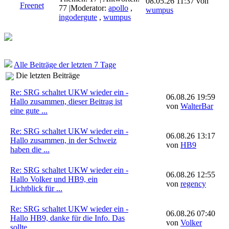
08.05.26 11:37 von
77
|Moderator:
apollo
,
wumpus
ingodergute
,
wumpus
Alle Beiträge der letzten 7 Tage
Die letzten Beiträge
Re: SRG schaltet UKW wieder ein -
06.08.26 19:59
Hallo zusammen, dieser Beitrag ist
von
WalterBar
eine gute ...
Re: SRG schaltet UKW wieder ein -
06.08.26 13:17
Hallo zusammen, in der Schweiz
von
HB9
haben die ...
Re: SRG schaltet UKW wieder ein -
06.08.26 12:55
Hallo Volker und HB9, ein
von
regency
Lichtblick für ...
Re: SRG schaltet UKW wieder ein -
06.08.26 07:40
Hallo HB9, danke für die Info. Das
von
Volker
sollte ...