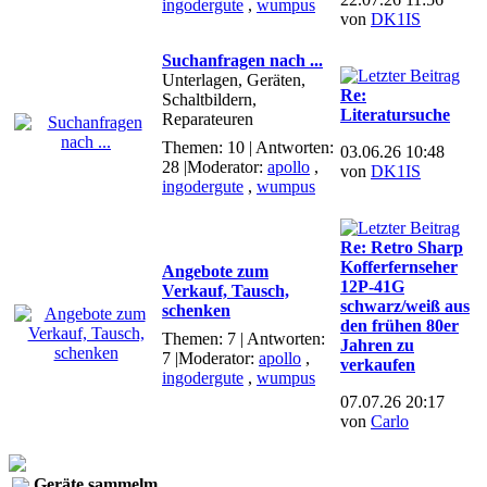
ingodergute
,
wumpus
von
DK1IS
Suchanfragen nach ...
Unterlagen, Geräten,
Re:
Schaltbildern,
Literatursuche
Reparateuren
Themen: 10 | Antworten:
03.06.26 10:48
28
|Moderator:
apollo
,
von
DK1IS
ingodergute
,
wumpus
Re: Retro Sharp
Kofferfernseher
Angebote zum
12P-41G
Verkauf, Tausch,
schwarz/weiß aus
schenken
den frühen 80er
Themen: 7 | Antworten:
Jahren zu
7
|Moderator:
apollo
,
verkaufen
ingodergute
,
wumpus
07.07.26 20:17
von
Carlo
Geräte sammelm