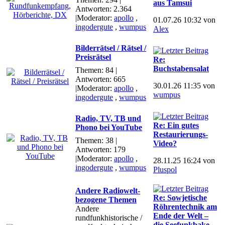
aus Tamsui
Antworten: 2.364
|Moderator:
apollo
,
01.07.26 10:32 von
ingodergute
,
wumpus
Alex
Bilderrätsel / Rätsel /
Preisrätsel
Re:
Buchstabensalat
Themen: 84 |
Antworten: 665
30.01.26 11:35 von
|Moderator:
apollo
,
wumpus
ingodergute
,
wumpus
Radio, TV, TB und
Re: Ein gutes
Phono bei YouTube
Restaurierungs-
Themen: 38 |
Video?
Antworten: 179
|Moderator:
apollo
,
28.11.25 16:24 von
ingodergute
,
wumpus
Pluspol
Andere Radiowelt-
Re: Sowjetische
bezogene Themen
Röhrentechnik am
Andere
Ende der Welt –
rundfunkhistorische /
die Seefunkbake