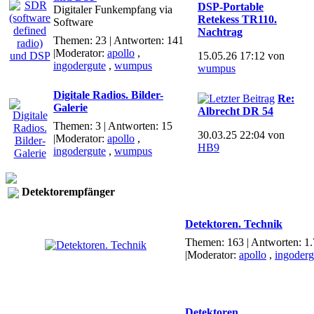
DSP-Portable
Digitaler Funkempfang via
Retekess TR110.
Software
Nachtrag
Themen: 23 | Antworten: 141
|Moderator:
apollo
,
15.05.26 17:12 von
ingodergute
,
wumpus
wumpus
Digitale Radios. Bilder-
Re:
Galerie
Albrecht DR 54
Themen: 3 | Antworten: 15
30.03.25 22:04 von
|Moderator:
apollo
,
HB9
ingodergute
,
wumpus
Detektorempfänger
Detektoren. Technik
Themen: 163 | Antworten: 1
|Moderator:
apollo
,
ingoderg
Detektoren.