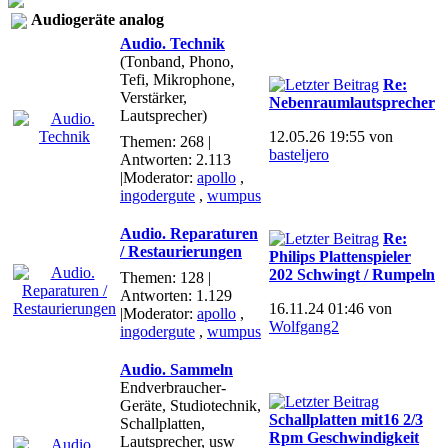
Audiogeräte analog
Audio. Technik
(Tonband, Phono,
Tefi, Mikrophone,
Re:
Verstärker,
Nebenraumlautsprecher
Lautsprecher)
12.05.26 19:55 von
Themen: 268 |
basteljero
Antworten: 2.113
|Moderator:
apollo
,
ingodergute
,
wumpus
Audio. Reparaturen
Re:
/ Restaurierungen
Philips Plattenspieler
202 Schwingt / Rumpeln
Themen: 128 |
Antworten: 1.129
16.11.24 01:46 von
|Moderator:
apollo
,
Wolfgang2
ingodergute
,
wumpus
Audio. Sammeln
Endverbraucher-
Geräte, Studiotechnik,
Schallplatten mit16 2/3
Schallplatten,
Rpm Geschwindigkeit
Lautsprecher, usw