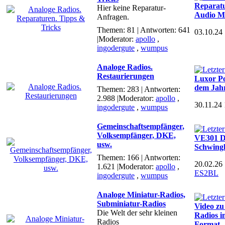
Reparatu
Hier keine Reparatur-
Audio M
Anfragen.
Themen: 81 | Antworten: 641
03.10.24
|Moderator:
apollo
,
ingodergute
,
wumpus
Analoge Radios.
Restaurierungen
Luxor P
dem Jah
Themen: 283 | Antworten:
2.988
|Moderator:
apollo
,
30.11.24
ingodergute
,
wumpus
Gemeinschaftsempfänger,
Volksempfänger, DKE,
VE301 D
usw.
Schwingk
Themen: 166 | Antworten:
20.02.26
1.621
|Moderator:
apollo
,
ES2BL
ingodergute
,
wumpus
Analoge Miniatur-Radios,
Subminiatur-Radios
Video zu
Die Welt der sehr kleinen
Radios i
Radios
Format