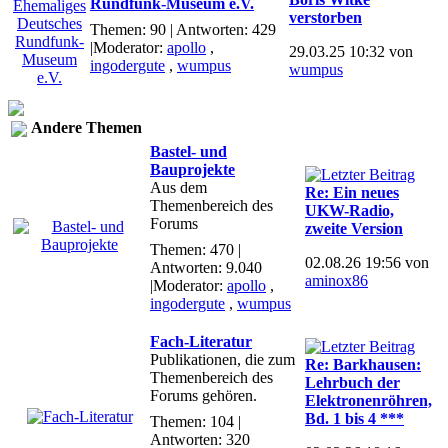
Rundfunk-Museum e.V.
verstorben
Themen: 90 | Antworten: 429
|Moderator:
apollo
,
29.03.25 10:32 von
ingodergute
,
wumpus
wumpus
Andere Themen
Bastel- und
Bauprojekte
Aus dem
Re: Ein neues
Themenbereich des
UKW-Radio,
Forums
zweite Version
Themen: 470 |
02.08.26 19:56 von
Antworten: 9.040
aminox86
|Moderator:
apollo
,
ingodergute
,
wumpus
Fach-Literatur
Publikationen, die zum
Re: Barkhausen:
Themenbereich des
Lehrbuch der
Forums gehören.
Elektronenröhren,
Bd. 1 bis 4 ***
Themen: 104 |
Antworten: 320