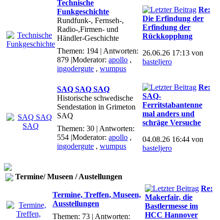
Technische
Re:
Funkgeschichte
Die Erfindung der
Rundfunk-, Fernseh-,
Erfindung der
Radio-,Firmen- und
Rückkopplung
Händler-Geschichte
Themen: 194 | Antworten:
26.06.26 17:13 von
879
|Moderator:
apollo
,
basteljero
ingodergute
,
wumpus
Re:
SAQ SAQ SAQ
SAQ-
Historische schwedische
Ferritstabantenne
Sendestation in Grimeton
mal anders und
SAQ
schräge Versuche
Themen: 30 | Antworten:
554
|Moderator:
apollo
,
04.08.26 16:44 von
ingodergute
,
wumpus
basteljero
Termine/ Museen / Austellungen
Re:
Termine, Treffen, Museen,
Makerfair, die
Ausstellungen
Bastlermesse im
HCC Hannover
Themen: 73 | Antworten: