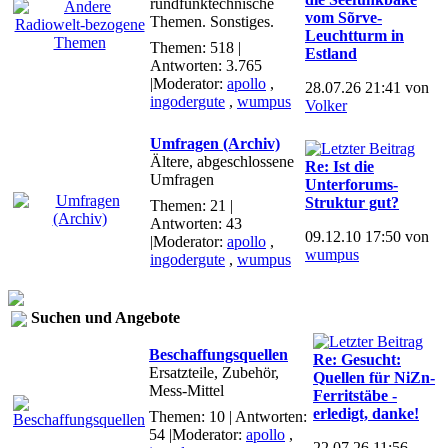
rundfunktechnische
vom Sõrve-
Themen. Sonstiges.
Leuchtturm in
Themen: 518 |
Estland
Antworten: 3.765
|Moderator:
apollo
,
28.07.26 21:41 von
ingodergute
,
wumpus
Volker
Umfragen (Archiv)
Ältere, abgeschlossene
Re: Ist die
Umfragen
Unterforums-
Struktur gut?
Themen: 21 |
Antworten: 43
09.12.10 17:50 von
|Moderator:
apollo
,
wumpus
ingodergute
,
wumpus
Suchen und Angebote
Beschaffungsquellen
Re: Gesucht:
Ersatzteile, Zubehör,
Quellen für NiZn-
Mess-Mittel
Ferritstäbe -
erledigt, danke!
Themen: 10 | Antworten:
54
|Moderator:
apollo
,
22.07.26 11:56