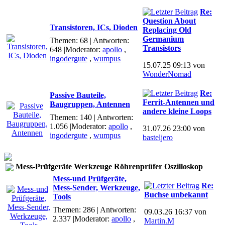
Re:
Question About
Transistoren, ICs, Dioden
Replacing Old
Germanium
Themen: 68 | Antworten:
Transistors
648
|Moderator:
apollo
,
ingodergute
,
wumpus
15.07.25 09:13 von
WonderNomad
Re:
Passive Bauteile,
Ferrit-Antennen und
Baugruppen, Antennen
andere kleine Loops
Themen: 140 | Antworten:
1.056
|Moderator:
apollo
,
31.07.26 23:00 von
ingodergute
,
wumpus
basteljero
Mess-Prüfgeräte Werkzeuge Röhrenprüfer Oszilloskop
Mess-und Prüfgeräte,
Re:
Mess-Sender, Werkzeuge,
Buchse unbekannt
Tools
Themen: 286 | Antworten:
09.03.26 16:37 von
2.337
|Moderator:
apollo
,
Martin.M