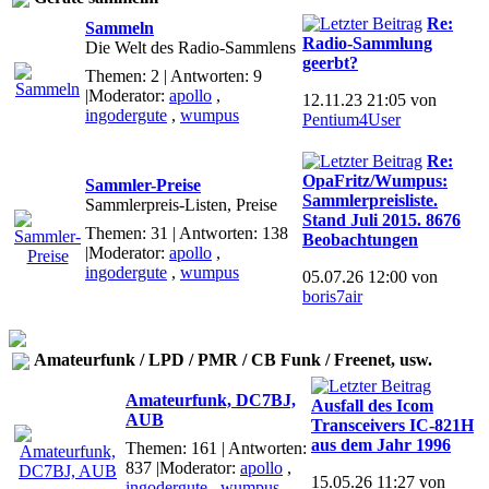
Re:
Sammeln
Radio-Sammlung
Die Welt des Radio-Sammlens
geerbt?
Themen: 2 | Antworten: 9
|Moderator:
apollo
,
12.11.23 21:05 von
ingodergute
,
wumpus
Pentium4User
Re:
OpaFritz/Wumpus:
Sammler-Preise
Sammlerpreisliste.
Sammlerpreis-Listen, Preise
Stand Juli 2015. 8676
Themen: 31 | Antworten: 138
Beobachtungen
|Moderator:
apollo
,
ingodergute
,
wumpus
05.07.26 12:00 von
boris7air
Amateurfunk / LPD / PMR / CB Funk / Freenet, usw.
Amateurfunk, DC7BJ,
Ausfall des Icom
AUB
Transceivers IC-821H
aus dem Jahr 1996
Themen: 161 | Antworten:
837
|Moderator:
apollo
,
15.05.26 11:27 von
ingodergute
,
wumpus