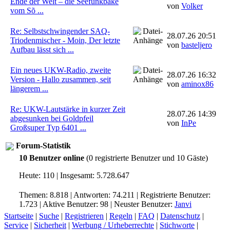
Ende der Welt – die Seefunkbake
von
Volker
vom Sõ ...
Re: Selbstschwingender SAQ-
28.07.26 20:51
Triodenmischer - Moin, Der letzte
von
basteljero
Aufbau lässt sich ...
Ein neues UKW-Radio, zweite
28.07.26 16:32
Version - Hallo zusammen, seit
von
aminox86
längerem ...
Re: UKW-Lautstärke in kurzer Zeit
28.07.26 14:39
abgesunken bei Goldpfeil
von
InPe
Großsuper Typ 6401 ...
Forum-Statistik
10 Benutzer online
(0 registrierte Benutzer und 10 Gäste)
Heute: 110 | Insgesamt: 5.728.647
Themen: 8.818 | Antworten: 74.211 | Registrierte Benutzer:
1.723 | Aktive Benutzer: 98 | Neuster Benutzer:
Janvi
Startseite
|
Suche
|
Registrieren
|
Regeln
|
FAQ
|
Datenschutz
|
Service
|
Sicherheit
|
Werbung / Urheberrechte
|
Stichworte
|