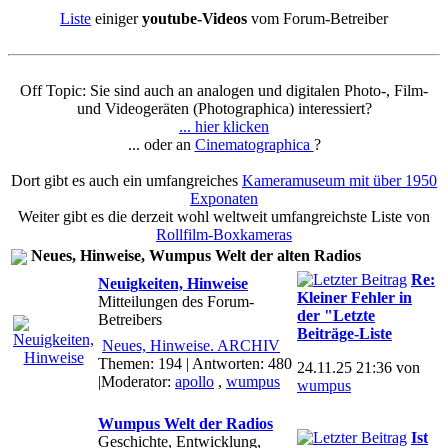
Liste
einiger
youtube-Videos
vom Forum-Betreiber
Off Topic: Sie sind auch an analogen und digitalen Photo-, Film-
und Videogeräten (Photographica) interessiert?
... hier klicken
... oder an
Cinematographica
?
Dort gibt es auch ein umfangreiches
Kameramuseum mit über 1950
Exponaten
Weiter gibt es die derzeit wohl weltweit umfangreichste Liste von
Rollfilm-Boxkameras
Neues, Hinweise, Wumpus Welt der alten Radios
Re:
Neuigkeiten, Hinweise
Kleiner Fehler in
Mitteilungen des Forum-
der "Letzte
Betreibers
Beiträge-Liste
Neues, Hinweise. ARCHIV
Themen: 194 | Antworten: 480
24.11.25 21:36 von
|Moderator:
apollo
,
wumpus
wumpus
Wumpus Welt der Radios
Ist
Geschichte, Entwicklung,