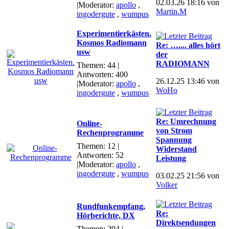
02.03.26 18:16 von
|Moderator:
apollo
,
Martin.M
ingodergute
,
wumpus
Experimentierkästen.
Kosmos Radiomann
Re: ….... alles hört
usw
der
RADIOMANN
Themen: 44 |
Antworten: 400
26.12.25 13:46 von
|Moderator:
apollo
,
WoHo
ingodergute
,
wumpus
Re: Umrechnung
Online-
von Strom
Rechenprogramme
Spannung
Themen: 12 |
Widerstand
Antworten: 52
Leistung
|Moderator:
apollo
,
ingodergute
,
wumpus
03.02.25 21:56 von
Volker
Rundfunkempfang,
Re:
Hörberichte, DX
Direktsendungen
Themen: 294 |