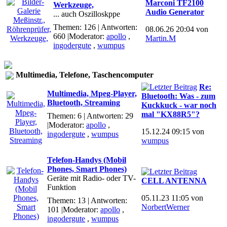
Marconi TF2100
Werkzeuge,
Audio Generator
... auch Oszilloskppe
Themen: 126 | Antworten:
08.06.26 20:04 von
660
|Moderator:
apollo
,
Martin.M
ingodergute
,
wumpus
Multimedia, Telefone, Taschencomputer
Re:
Multimedia, Mpeg-Player,
Bluetooth: Was - zum
Bluetooth, Streaming
Kuckkuck - war noch
mal "KX88R5"?
Themen: 6 | Antworten: 29
|Moderator:
apollo
,
15.12.24 09:15 von
ingodergute
,
wumpus
wumpus
Telefon-Handys (Mobil
Phones, Smart Phones)
Geräte mit Radio- oder TV-
CELL ANTENNA
Funktion
05.11.23 11:05 von
Themen: 13 | Antworten:
NorbertWerner
101
|Moderator:
apollo
,
ingodergute
,
wumpus