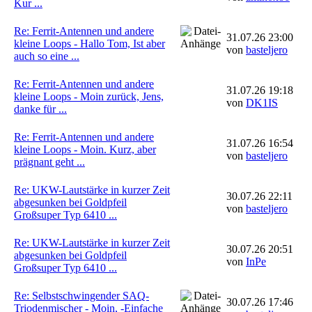
Kur ...
Re: Ferrit-Antennen und andere
31.07.26 23:00
kleine Loops - Hallo Tom, Ist aber
von
basteljero
auch so eine ...
Re: Ferrit-Antennen und andere
31.07.26 19:18
kleine Loops - Moin zurück, Jens,
von
DK1IS
danke für ...
Re: Ferrit-Antennen und andere
31.07.26 16:54
kleine Loops - Moin. Kurz, aber
von
basteljero
prägnant geht ...
Re: UKW-Lautstärke in kurzer Zeit
30.07.26 22:11
abgesunken bei Goldpfeil
von
basteljero
Großsuper Typ 6410 ...
Re: UKW-Lautstärke in kurzer Zeit
30.07.26 20:51
abgesunken bei Goldpfeil
von
InPe
Großsuper Typ 6410 ...
Re: Selbstschwingender SAQ-
30.07.26 17:46
Triodenmischer - Moin, -Einfache