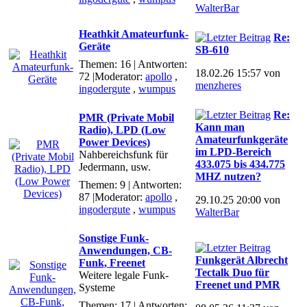
WalterBar
Heathkit Amateurfunk-
Re:
Geräte
SB-610
Themen: 16 | Antworten:
18.02.26 15:57 von
72
|Moderator:
apollo
,
menzheres
ingodergute
,
wumpus
Re:
PMR (Private Mobil
Kann man
Radio), LPD (Low
Amateurfunkgeräte
Power Devices)
im LPD-Bereich
Nahbereichsfunk für
433.075 bis 434.775
Jedermann, usw.
MHZ nutzen?
Themen: 9 | Antworten:
87
|Moderator:
apollo
,
29.10.25 20:00 von
ingodergute
,
wumpus
WalterBar
Sonstige Funk-
Anwendungen, CB-
Funkgerät Albrecht
Funk, Freenet
Tectalk Duo für
Weitere legale Funk-
Freenet und PMR
Systeme
Themen: 17 | Antworten: