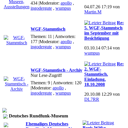
434
|Moderator:
apollo
,
04.07.26 17:19 von
ingodergute
,
wumpus
Martin.M
Re:
5. WGF-Stammtsch
WGF-Stammtisch
im September mit
Themen: 11 | Antworten:
Besichtigung
177
|Moderator:
apollo
,
ingodergute
,
wumpus
03.10.14 07:14 von
wumpus
Re:
2. WGF-
WGF-Stammtisch - Archiv
Stammtisch.
Nur Lese-Zugriff
Einladung.
Themen: 9 | Antworten: 120
18.10.2008
|Moderator:
apollo
,
ingodergute
,
wumpus
20.10.08 12:29 von
DL7RR
Deutsches Rundfunk-Museum
Ehemaliges Deutsches
Boris Witke