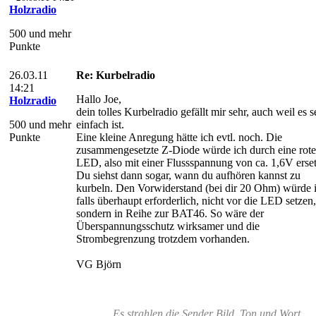
Holzradio
500 und mehr
Punkte
26.03.11
Re: Kurbelradio
14:21
Hallo Joe,
Holzradio
dein tolles Kurbelradio gefällt mir sehr, auch weil es s
500 und mehr
einfach ist.
Punkte
Eine kleine Anregung hätte ich evtl. noch. Die
zusammengesetzte Z-Diode würde ich durch eine rote
LED, also mit einer Flussspannung von ca. 1,6V erse
Du siehst dann sogar, wann du aufhören kannst zu
kurbeln. Den Vorwiderstand (bei dir 20 Ohm) würde i
falls überhaupt erforderlich, nicht vor die LED setzen,
sondern in Reihe zur BAT46. So wäre der
Überspannungsschutz wirksamer und die
Strombegrenzung trotzdem vorhanden.
VG Björn
Es strahlen die Sender Bild, Ton und Wort