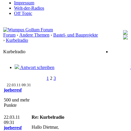
Impressum
Welt-der-Radios
Off Topic
Forum
›
Andere Themen
›
Bastel- und Bauprojekte
›
Kurbelradio
Kurbelradio
Antwort schreiben
1
2
3
22.03.11 09:31
joeberesf
500 und mehr
Punkte
22.03.11
Re: Kurbelradio
09:31
Hallo Dietmar,
joeberesf