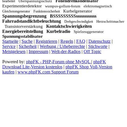
Foliendrehkondensator
Überspannungsschutz
bearbeitet
Experimentierdetektor
wumpus-gollum-forum
elektromagnetisch
Kurbelgenerator
Gleichstomgenerator
Funktionssicherheit
Spannungsbegrenzung
BSSSSSSSSSssssssssssss
Fahrradstandlichtbeleuchtung
Herzschrittmacher
Drehgeschwindigkeit
Kontaktschwierigkeiten
Transistorverstärkung
Energiebereitstellung
Kurbelradio
Spielzeuggenerator
Spannungsstabilisator
Startseite
|
Suche
|
Registrieren
|
Regeln
|
FAQ
|
Datenschutz
|
Service
|
Sicherheit
|
Werbung / Urheberrechte
|
Stichworte
|
Meistgelesen
|
Impressum
|
Welt-der-Radios
|
Off Topic
Powered by:
phpFK - PHP-Forum ohne MySQL
|
phpFK
Download Lite-Version kostenlos
|
phpFK Shop Voll-Version
kaufen
|
www.phpFK.com Support Forum