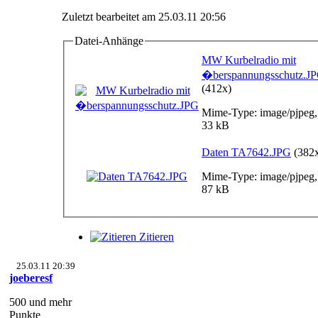
Zuletzt bearbeitet am 25.03.11 20:56
Datei-Anhänge
MW Kurbelradio mit
�berspannungsschutz.J
(412x)
Mime-Type: image/pjpeg,
33 kB
Daten TA7642.JPG
(382
Mime-Type: image/pjpeg,
87 kB
Zitieren
25.03.11 20:39
joeberesf
500 und mehr
Punkte