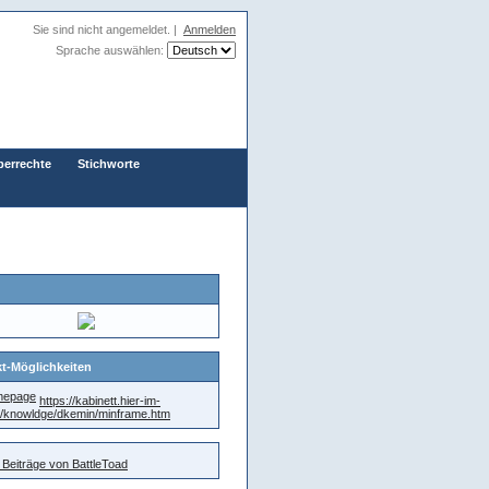
Sie sind nicht angemeldet. |
Anmelden
Sprache auswählen:
berrechte
Stichworte
t-Möglichkeiten
https://kabinett.hier-im-
e/knowldge/dkemin/minframe.htm
e Beiträge von BattleToad