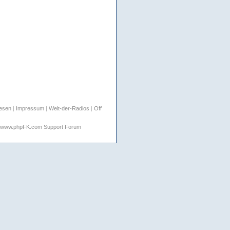
lesen
|
Impressum
|
Welt-der-Radios
|
Off
www.phpFK.com Support Forum