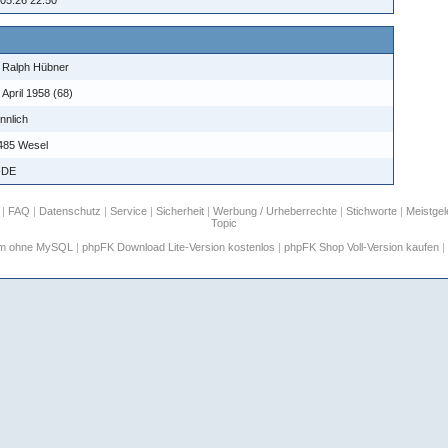
.05.26 22:50
. Ralph Hübner
 April 1958 (68)
nnlich
485 Wesel
-DE
|
FAQ
|
Datenschutz
|
Service
|
Sicherheit
|
Werbung / Urheberrechte
|
Stichworte
|
Meistge
Topic
um ohne MySQL
|
phpFK Download Lite-Version kostenlos
|
phpFK Shop Voll-Version kaufen
|