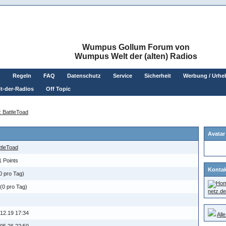
Wumpus Gollum Forum von
Wumpus Welt der (alten) Radios
n
Regeln
FAQ
Datenschutz
Service
Sicherheit
Werbung / Urhe
t-der-Radios
Off Topic
l: BattleToad
Avatar
ttleToad
1 Points
Kontak
0 pro Tag)
(0 pro Tag)
netz.d
.12.19 17:34
All