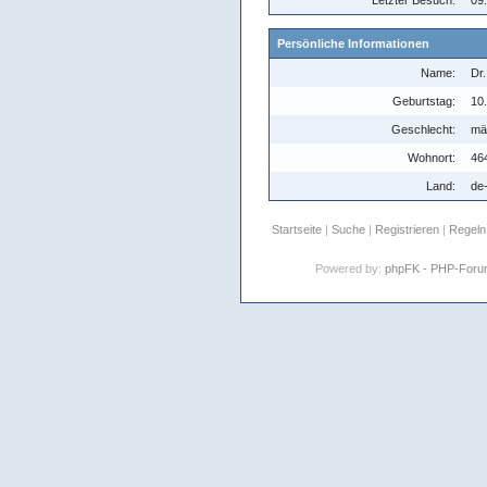
Letzter Besuch:
09
Persönliche Informationen
Name:
Dr
Geburtstag:
10.
Geschlecht:
mä
Wohnort:
46
Land:
de
Startseite
|
Suche
|
Registrieren
|
Regeln
Powered by:
phpFK - PHP-For