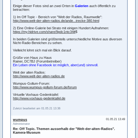
Einige dieser Fotos sind an zwei Orten in
Galerien
auch öffentlich zu
betrachten:
1) Im Off Topic - Bereich von "Welt der Radios, Raumwelle":
http://www.welt-der-alten-radios.de/ande...trecke-380.html
2) Eine Online-Galerie bei Strato mit einigen Hundert Aufnahmen:
https://my.hidrive.com/share/9pdc1ntc34#
$
In beiden Galerien sind größtenteils unterschiedliche Motive aus diversen
Nicht-Radio-Bereichen zu sehen.
Vielleicht lohnt sich mal ein Blick darauf.
Grüße von Haus zu Haus
Rainer, DC7BJ (Forumbetreiber)
Ein Leben ohne Facebook ist möglich, aber(und) sinnvoll.
Welt der alten Radios:
http://www.welt-der-alten-radios.de
Wumpus-Gollum-Forum:
http://www.wumpus-gollum-forum.de/forum
Virtuelle Voxhaus-Gedenktafel:
http://www.voxhaus-gedenktafel.de
Zuletzt bearbeitet am 01.05.21 13:36
wumpus
01.05.21 13:49
Administrator
Re: Off Topic. Themen ausserhalb der "Welt-der-alten-Radios".
Kamera-Museum