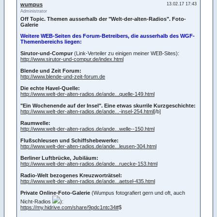
wumpus
13.02.17 17:43
Administrator
Off Topic. Themen ausserhalb der "Welt-der-alten-Radios". Foto-
Galerie
Weitere WEB-Seiten des Forum-Betreibers, die ausserhalb des WGF-
Themenbereichs liegen:
Sirutor-und-Compur
(Link-Verteiler zu einigen meiner WEB-Sites):
http://www.sirutor-und-compur.de/index.html
Blende und Zeit Forum:
http://www.blende-und-zeit-forum.de
Die echte Havel-Quelle:
http://www.welt-der-alten-radios.de/ande...quelle-149.html
"Ein Wochenende auf der Insel". Eine etwas skurrile Kurzgeschichte:
http://www.welt-der-alten-radios.de/ande...-insel-254.html
[/b]
Raumwelle:
http://www.welt-der-alten-radios.de/ande...welle--150.html
Flußschleusen und Schiffshebewerke:
http://www.welt-der-alten-radios.de/ande...leusen-304.html
Berliner Luftbrücke, Jubiläum:
http://www.welt-der-alten-radios.de/ande...ruecke-153.html
Radio-Welt bezogenes Kreuzworträtsel:
http://www.welt-der-alten-radios.de/ande...aetsel-435.html
Private Online-Foto-Galerie
(Wumpus fotografiert gern und oft, auch
Nicht-Radios
):
https://my.hidrive.com/share/9pdc1ntc34#
$