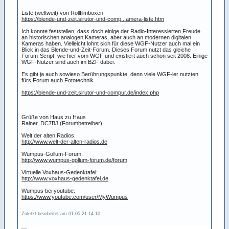
Liste (weltweit) von Rollfilmboxen
https://blende-und-zeit.sirutor-und-comp...amera-liste.htm
Ich konnte feststellen, dass doch einige der Radio-Interessierten Freude
an historischen analogen Kameras, aber auch an modernen digitalen
Kameras haben. Vielleicht lohnt sich für diese WGF-Nutzer auch mal ein
Blick in das Blende-und-Zeit-Forum. Dieses Forum nutzt das gleiche
Forum-Script, wie hier vom WGF und existiert auch schon seit 2008. Einige
WGF-Nutzer sind auch im BZF dabei.
Es gibt ja auch sowieso Berührungspunkte, denn viele WGF-ler nutzten
fürs Forum auch Fototechnik...
https://blende-und-zeit.sirutor-und-compur.de/index.php
Grüße von Haus zu Haus
Rainer, DC7BJ (Forumbetreiber)
Welt der alten Radios:
http://www.welt-der-alten-radios.de
Wumpus-Gollum-Forum:
http://www.wumpus-gollum-forum.de/forum
Virtuelle Voxhaus-Gedenktafel:
http://www.voxhaus-gedenktafel.de
Wumpus bei youtube:
https://www.youtube.com/user/MyWumpus
Zuletzt bearbeitet am 01.05.21 14:10