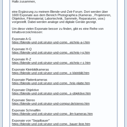
Hallo zusammen,
eine Ergänzung zu meinem Blende-und-Zeit-Forum. Dort werden über
1600 Exponate aus dem Bereich Photographica (Kameras , Projektoren,
Objektive, Filmmaterial, Labortechnik, Sammeln, Reparaturen, usw.)
vorgestellt. Dabei werden analoge und digitale Geräte gezeigt.
Um diese vielen Exponate besser zu finden, gibt es eine Reihe von
Inhaltsverzeichnissen:
Exponate A-G
https://blende-und-zeit.sirutor-und-comp...eichnis-a-i.htm
Exponate H-Q
https://blende-und-zeit.sirutor-und-comp...eichnis-j-q.htm
Exponate R-Z
https://blende-und-zeit.sirutor-und-comp...eichnis-r-z.htm
Exponate Kleinbildkameras
https://blende-und-zeit.sirutor-und-comp...s-kleinbild.htm
Exponate Plattenkameras
https://blende-und-zeit.sirutor-und-comp...hnis-platte.htm
Exponate Objektive
https://blende-und-zeit.sirutor-und-comp...s-objektive.htm
Exponate Stereo
https://blende-und-zeit.sirutor-und-compur.de/stereo.htm
Exponate Schmalfilm
https://blende-und-zeit.sirutor-und-comp...ilm-kameras.htm
Exponate von "Sepplbauer"
https://blende-und-zeit.sirutor-und-comp...bauer-liste.htm