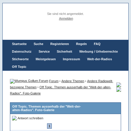
Sie sind nicht angemeldet.
Anmelden
Startseite
Suche
Registrieren
Regeln
FAQ
Datenschutz
Service
Sicherheit
Werbung / Urheberrechte
Stichworte
Meistgelesen
Impressum
Welt-der-Radios
Off Topic
Forum
›
Andere Themen
›
Andere Radiowelt-
bezogene Themen
›
Off Topic. Themen ausserhalb der "Welt-der-alten-
Radios". Foto-Galerie
Off Topic. Themen ausserhalb der "Welt-der-
alten-Radios". Foto-Galerie
Antwort schreiben
1