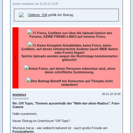
Zuletzt bearbeitet am 01.05.21 13:35
Oldtimer_OM
gefällt der Beitrag.
!!!
Fotos, Grafiken nur über die Upload-Option des
Forums, KEINE FREMD-LINKS auf externe Fotos.
!!! Keine Komplett-Schaltbilder, keine Fotos, keine
Grafiken, auf denen Urheberrechte Anderer (auch WEB-Seiten
oder Foren) liegen!
!
Solche Uploads werden wegen der Rechtslage kommentarlos
gelöscht!
Keine Fotos, auf denen Personen erkennbar sind, ohne
deren schriftliche Zustimmung.
Den Beitrag-Betreff bei Antworten auf Threads nicht
verändern!
wumpus
06.01.18 10:06
Administrator
Re: Off Topic. Themen ausserhalb der "Welt-der-alten-Radios". Foto-
Galerie
Hallo zusammen,
Neuer Eintrag im Unterforum "Off Topic":
Wumpus hat ja - wie vielleicht bekannt ist - auch große Freude am
Fotografieren
.