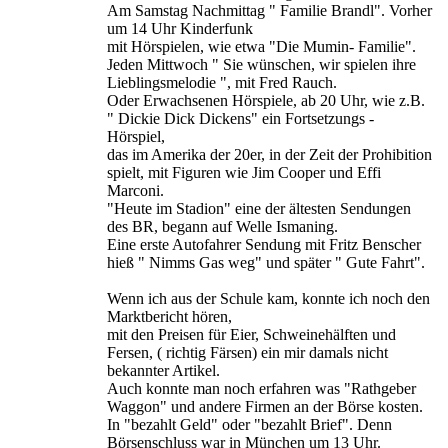
Am Samstag Nachmittag " Familie Brandl". Vorher
um 14 Uhr Kinderfunk
mit Hörspielen, wie etwa "Die Mumin- Familie".
Jeden Mittwoch " Sie wünschen, wir spielen ihre
Lieblingsmelodie ", mit Fred Rauch.
Oder Erwachsenen Hörspiele, ab 20 Uhr, wie z.B.
" Dickie Dick Dickens" ein Fortsetzungs -
Hörspiel,
das im Amerika der 20er, in der Zeit der Prohibition
spielt, mit Figuren wie Jim Cooper und Effi
Marconi.
"Heute im Stadion" eine der ältesten Sendungen
des BR, begann auf Welle Ismaning.
Eine erste Autofahrer Sendung mit Fritz Benscher
hieß " Nimms Gas weg" und später " Gute Fahrt".
Wenn ich aus der Schule kam, konnte ich noch den
Marktbericht hören,
mit den Preisen für Eier, Schweinehälften und
Fersen, ( richtig Färsen) ein mir damals nicht
bekannter Artikel.
Auch konnte man noch erfahren was "Rathgeber
Waggon" und andere Firmen an der Börse kosten.
In "bezahlt Geld" oder "bezahlt Brief". Denn
Börsenschluss war in München um 13 Uhr.