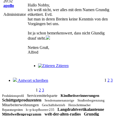
20:32
Hallo Nobby,
apollo
ich weiß nicht, wer alles mit dem Namen Grundig
Administrator
etikettiert. Evtl.
hat man in deren Breiten keine Kenntnis von den
Vorgängen bei uns.
Ist ja schon bemerkenswert, dass nicht Glundig
drauf steht.
Netten Gruß,
Alfred
Zitieren
1
2
3
Antwort schreiben
1
2
3
Servicemittelsparte
Kindheitserinnerungen
Produktionsprofil
Schüttgutproduzenten
Sendernamenanzeige
Straßenbegrenzung
Mitarbeiterwohnungen
Geschäftsbetrieb
Herzschrittmacher
Langdrahtvertikalantenne
h--p-kopfhoerer-235
Reparaturgeräten
welt-der-alten-radios
Grundig
Mittelwellenprogramm