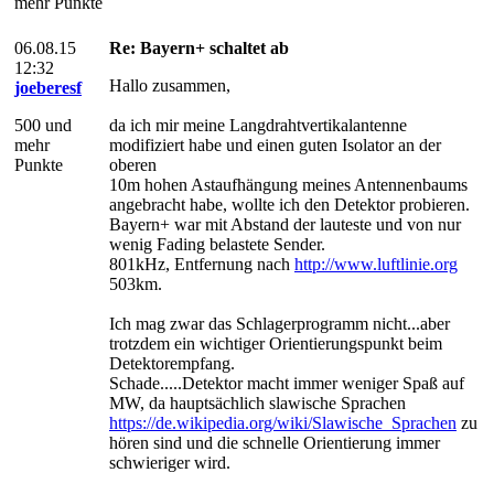
mehr Punkte
06.08.15
Re: Bayern+ schaltet ab
12:32
Hallo zusammen,
joeberesf
500 und
da ich mir meine Langdrahtvertikalantenne
mehr
modifiziert habe und einen guten Isolator an der
Punkte
oberen
10m hohen Astaufhängung meines Antennenbaums
angebracht habe, wollte ich den Detektor probieren.
Bayern+ war mit Abstand der lauteste und von nur
wenig Fading belastete Sender.
801kHz, Entfernung nach
http://www.luftlinie.org
503km.
Ich mag zwar das Schlagerprogramm nicht...aber
trotzdem ein wichtiger Orientierungspunkt beim
Detektorempfang.
Schade.....Detektor macht immer weniger Spaß auf
MW, da hauptsächlich slawische Sprachen
https://de.wikipedia.org/wiki/Slawische_Sprachen
zu
hören sind und die schnelle Orientierung immer
schwieriger wird.