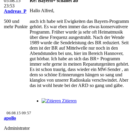
05.08.15
Re: Bayern+ schaltet ab
23:53
Hallo Alfred,
Andreas_P
500 und
auch ich habe seit Ewigkeiten das Bayern-Programm
mehr Punkte
gehört. Es war eben immer das etwas konservativere
Programm. Früher wurde ja sehr oft Heimatmusik
über diese Frequenz ausgestrahlt. Nach der Wende
1989 wurde die Sendeleistung des BR reduziert. Seit
dem ist der BR auf Mittelwelle nur noch in den
Abendstunden bei uns, hier im Bereich Hannover,
gut hörbar. Ich habe an sich das BR+ Programm
immer sehr gerne in meinen Reparaturgeräten gehört.
Es ist schon traurig, dass wieder ein MW-Sender , an
dem so schöne Erinnerungen hängen so sang und
klanglos von unserer Radioskala verschwindet. Aber
das ist wohl heute bei der ARD so gang und gäbe.
Zitieren
06.08.15 09:57
apollo
Administrator