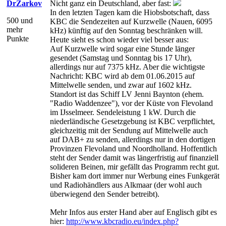
DrZarkov
Nicht ganz ein Deutschland, aber fast:
In den letzten Tagen kam die Hiobsbotschaft, dass
500 und
KBC die Sendezeiten auf Kurzwelle (Nauen, 6095
mehr
kHz) künftig auf den Sonntag beschränken will.
Punkte
Heute sieht es schon wieder viel besser aus:
Auf Kurzwelle wird sogar eine Stunde länger
gesendet (Samstag und Sonntag bis 17 Uhr),
allerdings nur auf 7375 kHz. Aber die wichtigste
Nachricht: KBC wird ab dem 01.06.2015 auf
Mittelwelle senden, und zwar auf 1602 kHz.
Standort ist das Schiff LV Jenni Baynton (ehem.
"Radio Waddenzee"), vor der Küste von Flevoland
im IJsselmeer. Sendeleistung 1 kW. Durch die
niederländische Gesetzgebung ist KBC verpflichtet,
gleichzeitig mit der Sendung auf Mittelwelle auch
auf DAB+ zu senden, allerdings nur in den dortigen
Provinzen Flevoland und Noordholland. Hoffentlich
steht der Sender damit was längerfristig auf finanziell
solideren Beinen, mir gefällt das Programm recht gut.
Bisher kam dort immer nur Werbung eines Funkgerät
und Radiohändlers aus Alkmaar (der wohl auch
überwiegend den Sender betreibt).
Mehr Infos aus erster Hand aber auf Englisch gibt es
hier:
http://www.kbcradio.eu/index.php?