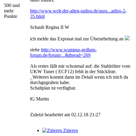
500 und
mehr
http://www.welt-der-alten-radios.de/auss...adios-2-
Punkte
35.html
Schaub Regina II W
ich melde das Exponat mal zur Überarbeitung an
siehe
http://www.wumpus-gollum-
forum.de/forum/...&thread=269
Als erstes fällt mir schonmal auf: die Stahlröhre vom
UKW Tuner ( ECF12) fehlt in der Stückliste.
_Weiteres kommt dann im Detail wenn ich mich da
durchgegraben habe.
Schaltplan ist verfügbar.
lG Martin
Zuletzt bearbeitet am 02.12.18 21:27
Zitieren