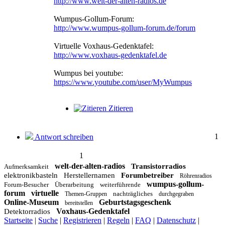
http://www.welt-der-alten-radios.de
Wumpus-Gollum-Forum:
http://www.wumpus-gollum-forum.de/forum
Virtuelle Voxhaus-Gedenktafel:
http://www.voxhaus-gedenktafel.de
Wumpus bei youtube:
https://www.youtube.com/user/MyWumpus
Zitieren
1
Antwort schreiben
1
welt-der-alten-radios
Transistorradios
Aufmerksamkeit
elektronikbasteln
Herstellernamen
Forumbetreiber
Röhrenradios
wumpus-gollum-
Forum-Besucher
Überarbeitung
weiterführende
forum
virtuelle
nachträgliches
Themen-Gruppen
durchgegraben
Online-Museum
Geburtstagsgeschenk
bereitstellen
Voxhaus-Gedenktafel
Detektorradios
Startseite
|
Suche
|
Registrieren
|
Regeln
|
FAQ
|
Datenschutz
|