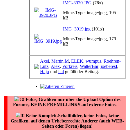
IMG-3920.JPG
(76x)
Mime-Type: image/jpeg, 195
kB
IMG_3919.jpg
(101x)
Mime-Type: image/jpeg, 179
kB
Axel
,
Martin.M
,
ELEK
,
wumpus
,
Roehren-
Lutz
,
Alex
,
Vorkreis
,
WalterBar
,
joeberesf
,
Hajo
und
hal
gefällt der Beitrag.
Zitieren
!!!
Fotos, Grafiken nur über die Upload-Option des
Forums, KEINE FREMD-LINKS auf externe Fotos.
!!! Keine Komplett-Schaltbilder, keine Fotos, keine
Grafiken, auf denen Urheberrechte Anderer (auch WEB-
Seiten oder Foren) liegen!