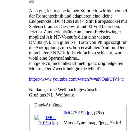
Also gut, ich mache keinen Stilbruch, wir bleiben bei
der Röhrentechnik und adaptieren eine kleine
Endpentode 3D6 (1299) auf 4-Stift Europasockel mit
Seitenschraube. Diese wird mit 90 Volt betrieben.
Jetzt ist Zimmerlautstärke an einem Freischwinger
möglich! Als NF-Vorstufe dient eine weitere
DM300(N). Ein guter NF-Trafo von Philips sorgt für
die Ankopplung zum schon erwähnten Audion. Der
mitgelieferte NF-Trafo ist einfach zu schlecht, war
wohl eine Sparmaßnahme.....
Ich gebe zu, nicht alles ist mehr ganz originalgetreu.
Motto: „Der Zweck heiligte die Mittel“.
https://www.youtube.com/watch?v=aNOakUiVJ4c
Na dann, frohe Weihnacht gewünscht.
Gruß aus NL, Wolfgang
Datei-Anhänge
IMG-3919b.jpg
(78x)
Mime-Type: image/jpeg, 73 kB