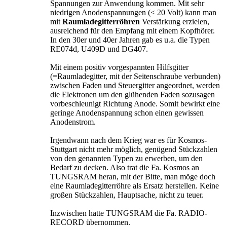
Spannungen zur Anwendung kommen. Mit sehr
niedrigen Anodenspannungen (< 20 Volt) kann man
mit
Raumladegitterröhren
Verstärkung erzielen,
ausreichend für den Empfang mit einem Kopfhörer.
In den 30er und 40er Jahren gab es u.a. die Typen
RE074d, U409D und DG407.
Mit einem positiv vorgespannten Hilfsgitter
(=Raumladegitter, mit der Seitenschraube verbunden)
zwischen Faden und Steuergitter angeordnet, werden
die Elektronen um den glühenden Faden sozusagen
vorbeschleunigt Richtung Anode. Somit bewirkt eine
geringe Anodenspannung schon einen gewissen
Anodenstrom.
Irgendwann nach dem Krieg war es für Kosmos-
Stuttgart nicht mehr möglich, genügend Stückzahlen
von den genannten Typen zu erwerben, um den
Bedarf zu decken. Also trat die Fa. Kosmos an
TUNGSRAM heran, mit der Bitte, man möge doch
eine Raumladegitterröhre als Ersatz herstellen. Keine
großen Stückzahlen, Hauptsache, nicht zu teuer.
Inzwischen hatte TUNGSRAM die Fa. RADIO-
RECORD übernommen.