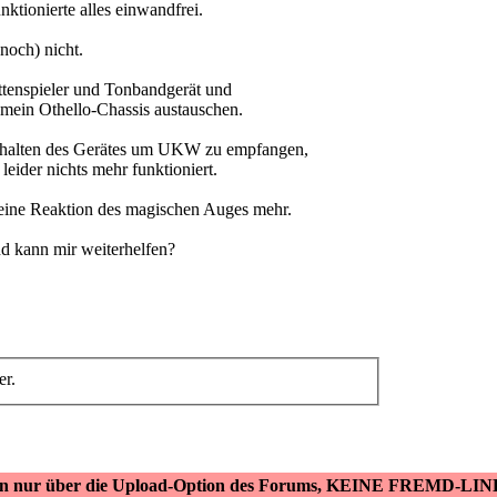
tionierte alles einwandfrei.
noch) nicht.
attenspieler und Tonbandgerät und
h mein Othello-Chassis austauschen.
nschalten des Gerätes um UKW zu empfangen,
ider nichts mehr funktioniert.
keine Reaktion des magischen Auges mehr.
d kann mir weiterhelfen?
er.
ken nur über die Upload-Option des Forums, KEINE FREMD-LIN