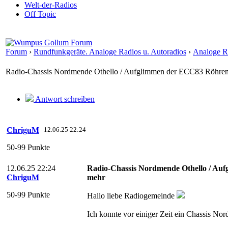
Welt-der-Radios
Off Topic
Forum
›
Rundfunkgeräte. Analoge Radios u. Autoradios
›
Analoge Ra
Radio-Chassis Nordmende Othello / Aufglimmen der ECC83 Röhren
Antwort schreiben
ChriguM
12.06.25 22:24
50-99 Punkte
12.06.25 22:24
Radio-Chassis Nordmende Othello / Au
ChriguM
mehr
50-99 Punkte
Hallo liebe Radiogemeinde
Ich konnte vor einiger Zeit ein Chassis No