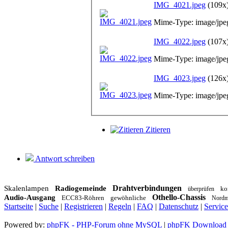
IMG_4021.jpeg
(109x
Mime-Type: image/jpe
IMG_4022.jpeg
(107x
Mime-Type: image/jpe
IMG_4023.jpeg
(126x
Mime-Type: image/jpe
Zitieren
Antwort schreiben
Drahtverbindungen
Skalenlampen
Radiogemeinde
ko
überprüfen
Othello-Chassis
Audio-Ausgang
ECC83-Röhren
gewöhnliche
Nordm
Startseite
|
Suche
|
Registrieren
|
Regeln
|
FAQ
|
Datenschutz
|
Service
Powered by:
phpFK - PHP-Forum ohne MySQL
|
phpFK Download L