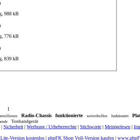
)
g, 988 kB
)
g, 776 kB
)
g, 839 kB
1
Radio-Chassis
funktionierte
Pla
ntrollieren
weiterhelfen
funktioniert
Tonbandgerät
ende
|
Sicherheit
|
Werbung / Urheberrechte
|
Stichworte
|
Meistgelesen
|
Im
ite-Version kostenlos
|
phpFK Shop Voll-Version kaufen
|
www.phpFK