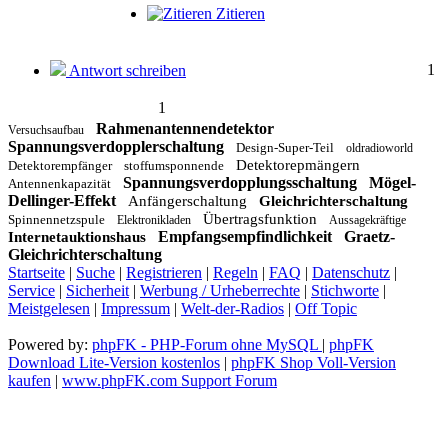
Zitieren
1
Antwort schreiben
1
Rahmenantennendetektor
Versuchsaufbau
Spannungsverdopplerschaltung
Design-Super-Teil
oldradioworld
Detektorepmängern
Detektorempfänger
stoffumsponnende
Spannungsverdopplungsschaltung
Mögel-
Antennenkapazität
Dellinger-Effekt
Anfängerschaltung
Gleichrichterschaltung
Übertragsfunktion
Spinnennetzspule
Elektronikladen
Aussagekräftige
Empfangsempfindlichkeit
Graetz-
Internetauktionshaus
Gleichrichterschaltung
Startseite
|
Suche
|
Registrieren
|
Regeln
|
FAQ
|
Datenschutz
|
Service
|
Sicherheit
|
Werbung / Urheberrechte
|
Stichworte
|
Meistgelesen
|
Impressum
|
Welt-der-Radios
|
Off Topic
Powered by:
phpFK - PHP-Forum ohne MySQL
|
phpFK
Download Lite-Version kostenlos
|
phpFK Shop Voll-Version
kaufen
|
www.phpFK.com Support Forum