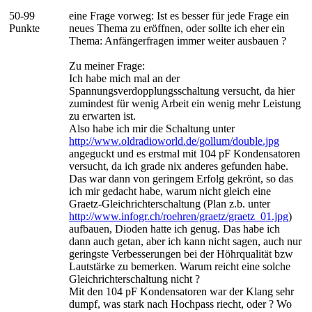
50-99
eine Frage vorweg: Ist es besser für jede Frage ein
Punkte
neues Thema zu eröffnen, oder sollte ich eher ein
Thema: Anfängerfragen immer weiter ausbauen ?
Zu meiner Frage:
Ich habe mich mal an der
Spannungsverdopplungsschaltung versucht, da hier
zumindest für wenig Arbeit ein wenig mehr Leistung
zu erwarten ist.
Also habe ich mir die Schaltung unter
http://www.oldradioworld.de/gollum/double.jpg
angeguckt und es erstmal mit 104 pF Kondensatoren
versucht, da ich grade nix anderes gefunden habe.
Das war dann von geringem Erfolg gekrönt, so das
ich mir gedacht habe, warum nicht gleich eine
Graetz-Gleichrichterschaltung (Plan z.b. unter
http://www.infogr.ch/roehren/graetz/graetz_01.jpg
)
aufbauen, Dioden hatte ich genug. Das habe ich
dann auch getan, aber ich kann nicht sagen, auch nur
geringste Verbesserungen bei der Höhrqualität bzw
Lautstärke zu bemerken. Warum reicht eine solche
Gleichrichterschaltung nicht ?
Mit den 104 pF Kondensatoren war der Klang sehr
dumpf, was stark nach Hochpass riecht, oder ? Wo