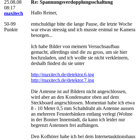
25.08.08
Re: Spannungsverdopplungsschaltung
08:17
Hallo Reiner,
maxitech
50-99
entschuldige bitte die lange Pause, die letzte Woche
Punkte
war etwas stressig und ich musste erstmal ne Kamera
besorgen...
Ich habe Bilder von meinem Versuchsaufbau
gemacht, allerdings sind die zu gross, um sie hier
hochzuladen, und ich wollte sie nicht verkleinern,
deshalb findest du sie unter
http://maxitech.de/detektor.6.jpg
http://maxitech.de/detektor.7.jpg
Die Antenne ist auf Bildern nicht angeschlossen,
wird aber an den Kondensator oben auf dem
Steckboard angeschlossen. Momentan habe ich etwa
8 - 10 Meter 0,5 mm Schaltdraht als Antenne aussen
an mehreren Fensterbänken entlang verlegt (Wohne
in der Bonner Innenstadt, da kann ich leider nur
begrenzt Antennen frei aufhängen.
Den Kofhörer habe ich bei dem Internetauktionshaus