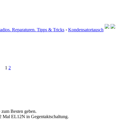
dios. Reparaturen. Tipps & Tricks
›
Kondensatortausch
1
2
e zum Besten geben.
t 2 Mal EL12N in Gegentaktschaltung.