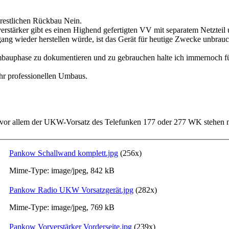
 restlichen Rückbau Nein.
stärker gibt es einen Highend gefertigten VV mit separatem Netzteil
g wieder herstellen würde, ist das Gerät für heutige Zwecke unbrauc
mbauphase zu dokumentieren und zu gebrauchen halte ich immernoch fü
hr professionellen Umbaus.
 vor allem der UKW-Vorsatz des Telefunken 177 oder 277 WK stehen no
Pankow Schallwand komplett.jpg
(256x)
Mime-Type: image/jpeg, 842 kB
Pankow Radio UKW Vorsatzgerät.jpg
(282x)
Mime-Type: image/jpeg, 769 kB
Pankow Vorverstärker Vorderseite.jpg
(239x)