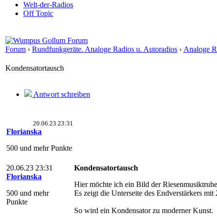
Welt-der-Radios
Off Topic
Forum
›
Rundfunkgeräte. Analoge Radios u. Autoradios
›
Analoge Ra
Kondensatortausch
Antwort schreiben
20.06.23 23:31
Florianska
500 und mehr Punkte
20.06.23 23:31
Kondensatortausch
Florianska
Hier möchte ich ein Bild der Riesenmusiktruh
500 und mehr
Es zeigt die Unterseite des Endverstärkers mi
Punkte
So wird ein Kondensator zu moderner Kunst.