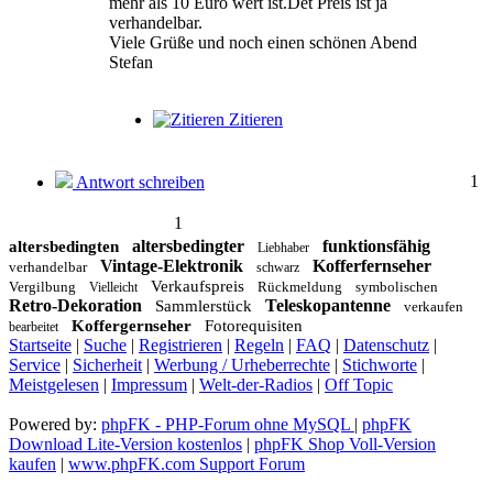
mehr als 10 Euro wert ist.Det Preis ist ja
verhandelbar.
Viele Grüße und noch einen schönen Abend
Stefan
Zitieren
1
Antwort schreiben
1
altersbedingter
funktionsfähig
altersbedingten
Liebhaber
Vintage-Elektronik
Kofferfernseher
verhandelbar
schwarz
Verkaufspreis
Vergilbung
Rückmeldung
symbolischen
Vielleicht
Retro-Dekoration
Teleskopantenne
Sammlerstück
verkaufen
Koffergernseher
Fotorequisiten
bearbeitet
Startseite
|
Suche
|
Registrieren
|
Regeln
|
FAQ
|
Datenschutz
|
Service
|
Sicherheit
|
Werbung / Urheberrechte
|
Stichworte
|
Meistgelesen
|
Impressum
|
Welt-der-Radios
|
Off Topic
Powered by:
phpFK - PHP-Forum ohne MySQL
|
phpFK
Download Lite-Version kostenlos
|
phpFK Shop Voll-Version
kaufen
|
www.phpFK.com Support Forum