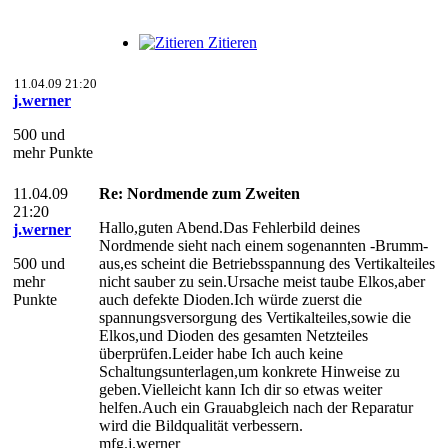
Zitieren
11.04.09 21:20
j.werner
500 und
mehr Punkte
11.04.09
Re: Nordmende zum Zweiten
21:20
Hallo,guten Abend.Das Fehlerbild deines
j.werner
Nordmende sieht nach einem sogenannten -Brumm-
500 und
aus,es scheint die Betriebsspannung des Vertikalteiles
mehr
nicht sauber zu sein.Ursache meist taube Elkos,aber
Punkte
auch defekte Dioden.Ich würde zuerst die
spannungsversorgung des Vertikalteiles,sowie die
Elkos,und Dioden des gesamten Netzteiles
überprüfen.Leider habe Ich auch keine
Schaltungsunterlagen,um konkrete Hinweise zu
geben.Vielleicht kann Ich dir so etwas weiter
helfen.Auch ein Grauabgleich nach der Reparatur
wird die Bildqualität verbessern.
mfg.j.werner