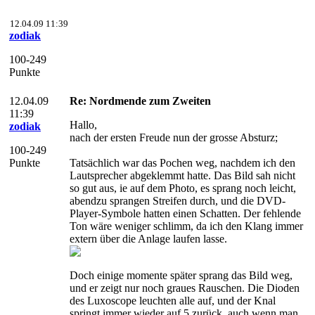
12.04.09 11:39
zodiak
100-249
Punkte
12.04.09
Re: Nordmende zum Zweiten
11:39
Hallo,
zodiak
nach der ersten Freude nun der grosse Absturz;
100-249
Punkte
Tatsächlich war das Pochen weg, nachdem ich den
Lautsprecher abgeklemmt hatte. Das Bild sah nicht
so gut aus, ie auf dem Photo, es sprang noch leicht,
abendzu sprangen Streifen durch, und die DVD-
Player-Symbole hatten einen Schatten. Der fehlende
Ton wäre weniger schlimm, da ich den Klang immer
extern über die Anlage laufen lasse.
Doch einige momente später sprang das Bild weg,
und er zeigt nur noch graues Rauschen. Die Dioden
des Luxoscope leuchten alle auf, und der Knal
springt immer wieder auf 5 zurück, auch wenn man