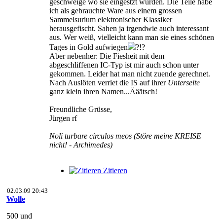
geschweige wo sie eingestzt wurden. Die Teile habe
ich als gebrauchte Ware aus einem grossen
Sammelsurium elektronischer Klassiker
herausgefischt. Sahen ja irgendwie auch interessant
aus. Wer weiß, vielleicht kann man sie eines schönen
Tages in Gold aufwiegen
?!?
Aber nebenher: Die Fiesheit mit dem
abgeschliffenen IC-Typ ist mir auch schon unter
gekommen. Leider hat man nicht zuende gerechnet.
Nach Auslöten verriet die IS auf ihrer
Unterseite
ganz klein ihren Namen...Ääätsch!
Freundliche Grüsse,
Jürgen rf
Noli turbare circulos meos (Störe meine KREISE
nicht! - Archimedes)
Zitieren
02.03.09 20:43
Wolle
500 und