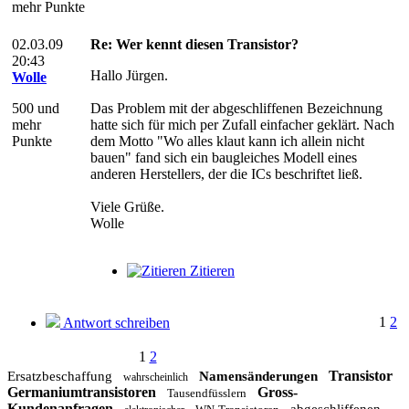
mehr Punkte
02.03.09
Re: Wer kennt diesen Transistor?
20:43
Hallo Jürgen.
Wolle
500 und
Das Problem mit der abgeschliffenen Bezeichnung
mehr
hatte sich für mich per Zufall einfacher geklärt. Nach
Punkte
dem Motto "Wo alles klaut kann ich allein nicht
bauen" fand sich ein baugleiches Modell eines
anderen Herstellers, der die ICs beschriftet ließ.
Viele Grüße.
Wolle
Zitieren
1
2
Antwort schreiben
1
2
Transistor
Ersatzbeschaffung
Namensänderungen
wahrscheinlich
Germaniumtransistoren
Gross-
Tausendfüsslern
Kundenanfragen