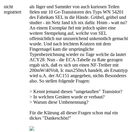
nicht
als Jäger und Sammler von auch kuriosen Teilen
registriert
fielen mir 10 Ge-Transistoren des Typs WN 54201
des Fabrikats SEL in die Hände. Grübel, grübel und
studier - im Netz fand ich nix dafür. Hmm - watt nu?
An einem Exemplar fiel mir jedoch später eine
weitere Stempelung auf, welche von SEL
offensichtlich nur unzureichend unkenntlich gemacht
wurde. Und nach leichtem Kratzen mit dem
Fingernagel kam die ursprüngliche
Typenbezeichnung wieder zu Tage welche da lautet
ACY28. Nun - die ECA-Tabelle zu Rate gezogen
ergab sich, daß es sich um einen NF-Treiber mit
200mW/40Volt, Ic max250mA handelt, als Ersatztyp
wird u.A. der AC151 angegeben, nichts Besonderes
also. So stellen folgende Fragen:
> Kennt jemand diesen "umgetauften" Transistor?
> In welchen Geräten wurde er verbaut?
> Warum diese Umbenennung?
Für die Klärung all dieser Fragen schon mal ein
dickes "Dankeschön!"