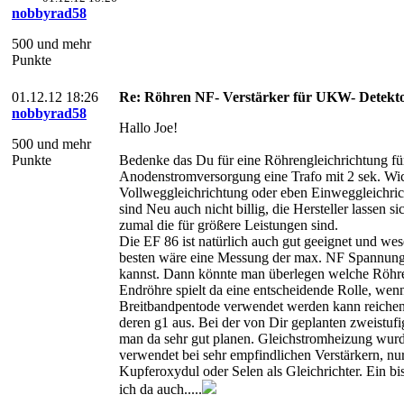
nobbyrad58
500 und mehr
Punkte
01.12.12 18:26
Re: Röhren NF- Verstärker für UKW- Detekt
nobbyrad58
Hallo Joe!
500 und mehr
Punkte
Bedenke das Du für eine Röhrengleichrichtung fü
Anodenstromversorgung eine Trafo mit 2 sek. Wic
Vollweggleichrichtung oder eben Einweggleichric
sind Neu auch nicht billig, die Hersteller lassen s
zumal die für größere Leistungen sind.
Die EF 86 ist natürlich auch gut geeignet und wes
besten wäre eine Messung der max. NF Spannung
kannst. Dann könnte man überlegen welche Röhr
Endröhre spielt da eine entscheidende Rolle, wenn 
Breitbandpentode verwendet werden kann reichen e
deren g1 aus. Bei der von Dir geplanten zweistu
man da sehr gut planen. Gleichstromheizung wurd
verwendet bei sehr empfindlichen Verstärkern, nu
Kupferoxydul oder Selen als Gleichrichter. Ein 
ich da auch.....