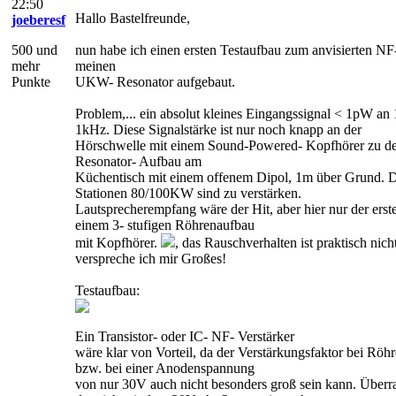
22:50
Hallo Bastelfreunde,
joeberesf
500 und
nun habe ich einen ersten Testaufbau zum anvisierten NF
mehr
meinen
Punkte
UKW- Resonator aufgebaut.
Problem,... ein absolut kleines Eingangssignal < 1pW a
1kHz. Diese Signalstärke ist nur noch knapp an der
Hörschwelle mit einem Sound-Powered- Kopfhörer zu dete
Resonator- Aufbau am
Küchentisch mit einem offenem Dipol, 1m über Grund. D
Stationen 80/100KW sind zu verstärken.
Lautsprecherempfang wäre der Hit, aber hier nur der erst
einem 3- stufigen Röhrenaufbau
mit Kopfhörer.
, das Rauschverhalten ist praktisch nic
verspreche ich mir Großes!
Testaufbau:
Ein Transistor- oder IC- NF- Verstärker
wäre klar von Vorteil, da der Verstärkungsfaktor bei Röhre
bzw. bei einer Anodenspannung
von nur 30V auch nicht besonders groß sein kann. Überr