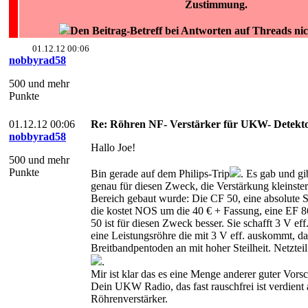
Zustimmung.
Den Beitrag-Betreff bei Antworten auf Threads ni
01.12.12 00:06
nobbyrad58
500 und mehr
Punkte
01.12.12 00:06
Re: Röhren NF- Verstärker für UKW- Detekt
nobbyrad58
Hallo Joe!
500 und mehr
Punkte
Bin gerade auf dem Philips-Trip
. Es gab und gi
genau für diesen Zweck, die Verstärkung kleins
Bereich gebaut wurde: Die CF 50, eine absolute Sp
die kostet NOS um die 40 € + Fassung, eine EF 8
50 ist für diesen Zweck besser. Sie schafft 3 V eff
eine Leistungsröhre die mit 3 V eff. auskommt, d
Breitbandpentoden an mit hoher Steilheit. Netzt
.
Mir ist klar das es eine Menge anderer guter Vors
Dein UKW Radio, das fast rauschfrei ist verdient
Röhrenverstärker.