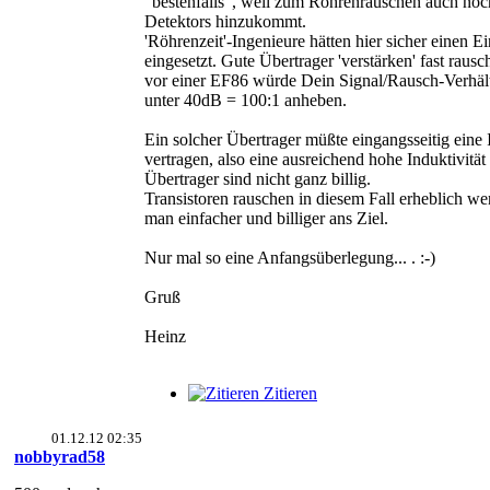
"bestenfalls", weil zum Röhrenrauschen auch no
Detektors hinzukommt.
'Röhrenzeit'-Ingenieure hätten hier sicher einen E
eingesetzt. Gute Übertrager 'verstärken' fast rausc
vor einer EF86 würde Dein Signal/Rausch-Verhält
unter 40dB = 100:1 anheben.
Ein solcher Übertrager müßte eingangsseitig ei
vertragen, also eine ausreichend hohe Induktivitä
Übertrager sind nicht ganz billig.
Transistoren rauschen in diesem Fall erheblich w
man einfacher und billiger ans Ziel.
Nur mal so eine Anfangsüberlegung... . :-)
Gruß
Heinz
Zitieren
01.12.12 02:35
nobbyrad58