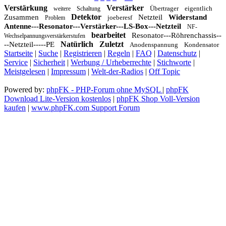
Verstärkung
Verstärker
Übertrager
eigentlich
weitere
Schaltung
Detektor
Zusammen
Netzteil
Widerstand
joeberesf
Problem
Antenne---Resonator---Verstärker---LS-Box---Netzteil
NF-
bearbeitet
Resonator---Röhrenchassis--
Wechselpannungsverstärkerstufen
Natürlich
Zuletzt
--Netzteil-----PE
Anodenspannung
Kondensator
Startseite
|
Suche
|
Registrieren
|
Regeln
|
FAQ
|
Datenschutz
|
Service
|
Sicherheit
|
Werbung / Urheberrechte
|
Stichworte
|
Meistgelesen
|
Impressum
|
Welt-der-Radios
|
Off Topic
Powered by:
phpFK - PHP-Forum ohne MySQL
|
phpFK
Download Lite-Version kostenlos
|
phpFK Shop Voll-Version
kaufen
|
www.phpFK.com Support Forum