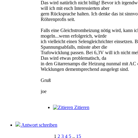
Das wird natürlich nicht billig! Bevor ich irgendw
will ich mit euch Interessierten aber
gern Rücksprache halten. Ich denke das ist sinnvoll
Röhrenprofis seit.
Falls eine Gleichstromheizung nötig wird, kann ic
mogeln...wenn erfolgreich, würde
ich vielleicht einen Selengleichrichter einsetzen. 
Spannungsabfalls, müsste aber die
Trafowicklung passen. Bei 6,3V will ich nicht me
Das wird etwas problematisch, da
in den Gitarrenamps die Heizung nunmal mit AC e
Wicklungen dementsprechend ausgelegt sind.
Gruß
joe
Zitieren
Antwort schreiben
1
2
3
4
5
..
15