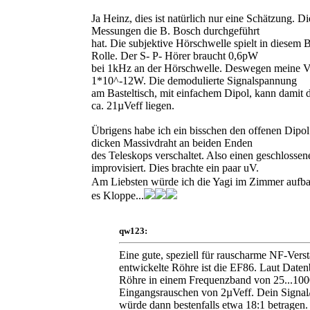
Ja Heinz, dies ist natürlich nur eine Schätzung. 
Messungen die B. Bosch durchgeführt
hat. Die subjektive Hörschwelle spielt in diesem 
Rolle. Der S- P- Hörer braucht 0,6pW
bei 1kHz an der Hörschwelle. Deswegen meine V
1*10^-12W. Die demodulierte Signalspannung
am Basteltisch, mit einfachem Dipol, kann damit 
ca. 21µVeff liegen.
Übrigens habe ich ein bisschen den offenen Dipol
dicken Massivdraht an beiden Enden
des Teleskops verschaltet. Also einen geschlosse
improvisiert. Dies brachte ein paar uV.
Am Liebsten würde ich die Yagi im Zimmer aufb
es Kloppe...
qw123:
Eine gute, speziell für rauscharme NF-Vers
entwickelte Röhre ist die EF86. Laut Datenb
Röhre in einem Frequenzband von 25...10
Eingangsrauschen von 2µVeff. Dein Signal
würde dann bestenfalls etwa 18:1 betragen. 