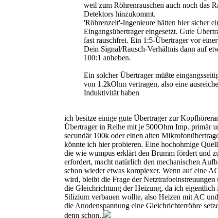
weil zum Röhrenrauschen auch noch das R
Detektors hinzukommt.
'Röhrenzeit'-Ingenieure hätten hier sicher e
Eingangsübertrager eingesetzt. Gute Übertra
fast rauschfrei. Ein 1:5-Übertrager vor ein
Dein Signal/Rausch-Verhältnis dann auf et
100:1 anheben.
Ein solcher Übertrager müßte eingangsseit
von 1.2kOhm vertragen, also eine ausreich
Induktivität haben
ich besitze einige gute Übertrager zur Kopfhörer
Übertrager in Reihe mit je 500Ohm Imp. primär 
secundär 100k oder einen alten Mikrofonübertrag
könnte ich hier probieren. Eine hochohmige Quell
die wie wumpus erklärt den Brumm fördert und z
erfordert, macht natürlich den mechanischen Auf
schon wieder etwas komplexer. Wenn auf eine AC
wird, bleibt die Frage der Netztrafoeinstreuungen
die Gleichrichtung der Heizung, da ich eigentlich 
Silizium verbauen wollte, also Heizen mit AC und
die Anodenspannung eine Gleichrichterröhre setz
denn schon..