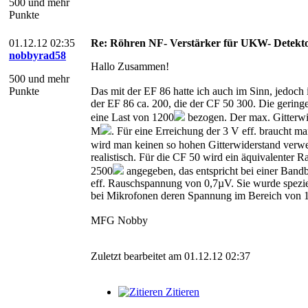
500 und mehr
Punkte
01.12.12 02:35
Re: Röhren NF- Verstärker für UKW- Detekt
nobbyrad58
Hallo Zusammen!
500 und mehr
Punkte
Das mit der EF 86 hatte ich auch im Sinn, jedoch 
der EF 86 ca. 200, die der CF 50 300. Die geringe
eine Last von 1200
bezogen. Der max. Gitterwid
M
. Für eine Erreichung der 3 V eff. braucht m
wird man keinen so hohen Gitterwiderstand verw
realistisch. Für die CF 50 wird ein äquivalenter 
2500
angegeben, das entspricht bei einer Bandb
eff. Rauschspannung von 0,7µV. Sie wurde spezie
bei Mikrofonen deren Spannung im Bereich von 1 
MFG Nobby
Zuletzt bearbeitet am 01.12.12 02:37
Zitieren