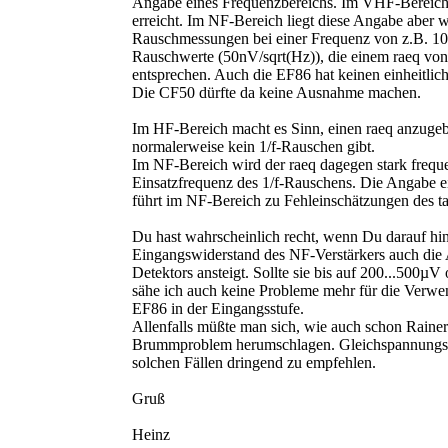
Angabe eines Frequenzbereichs. Im VHF-Bereich 
erreicht. Im NF-Bereich liegt diese Angabe aber 
Rauschmessungen bei einer Frequenz von z.B. 10
Rauschwerte (50nV/sqrt(Hz)), die einem raeq v
entsprechen. Auch die EF86 hat keinen einheitlic
Die CF50 dürfte da keine Ausnahme machen.
Im HF-Bereich macht es Sinn, einen raeq anzugebe
normalerweise kein 1/f-Rauschen gibt.
Im NF-Bereich wird der raeq dagegen stark frequ
Einsatzfrequenz des 1/f-Rauschens. Die Angabe e
führt im NF-Bereich zu Fehleinschätzungen des t
Du hast wahrscheinlich recht, wenn Du darauf hi
Eingangswiderstand des NF-Verstärkers auch di
Detektors ansteigt. Sollte sie bis auf 200...500µV
sähe ich auch keine Probleme mehr für die Verw
EF86 in der Eingangsstufe.
Allenfalls müßte man sich, wie auch schon Rainer
Brummproblem herumschlagen. Gleichspannungs
solchen Fällen dringend zu empfehlen.
Gruß
Heinz