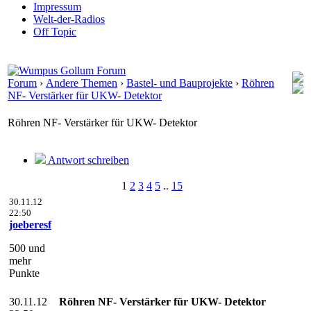
Impressum
Welt-der-Radios
Off Topic
Forum
›
Andere Themen
›
Bastel- und Bauprojekte
›
Röhren
NF- Verstärker für UKW- Detektor
Röhren NF- Verstärker für UKW- Detektor
Antwort schreiben
1
2
3
4
5
..
15
30.11.12
22:50
joeberesf
500 und
mehr
Punkte
30.11.12
Röhren NF- Verstärker für UKW- Detektor