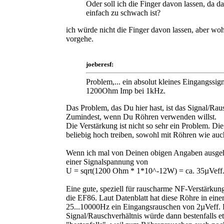
Oder soll ich die Finger davon lassen, da d
einfach zu schwach ist?
ich würde nicht die Finger davon lassen, aber woh
vorgehe.
joeberesf:
Problem,... ein absolut kleines Eingangssi
1200Ohm Imp bei 1kHz.
Das Problem, das Du hier hast, ist das Signal/Rau
Zumindest, wenn Du Röhren verwenden willst.
Die Verstärkung ist nicht so sehr ein Problem. Die
beliebig hoch treiben, sowohl mit Röhren wie auch
Wenn ich mal von Deinen obigen Angaben ausgehe
einer Signalspannung von
U = sqrt(1200 Ohm * 1*10^-12W) = ca. 35µVeff
Eine gute, speziell für rauscharme NF-Verstärkung
die EF86. Laut Datenblatt hat diese Röhre in ei
25...10000Hz ein Eingangsrauschen von 2µVeff.
Signal/Rauschverhältnis würde dann bestenfalls e