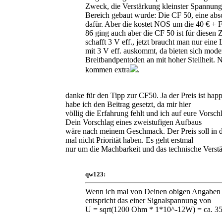
Zweck, die Verstärkung kleinster Spannun
Bereich gebaut wurde: Die CF 50, eine abso
dafür. Aber die kostet NOS um die 40 € + 
86 ging auch aber die CF 50 ist für diesen 
schafft 3 V eff., jetzt braucht man nur eine
mit 3 V eff. auskommt, da bieten sich mode
Breitbandpentoden an mit hoher Steilheit. 
kommen extra
.
danke für den Tipp zur CF50. Ja der Preis ist ha
habe ich den Beitrag gesetzt, da mir hier
völlig die Erfahrung fehlt und ich auf eure Vorsc
Dein Vorschlag eines zweistufigen Aufbaus
wäre nach meinem Geschmack. Der Preis soll in d
mal nicht Priorität haben. Es geht erstmal
nur um die Machbarkeit und das technische Verstä
qw123:
Wenn ich mal von Deinen obigen Angaben 
entspricht das einer Signalspannung von
U = sqrt(1200 Ohm * 1*10^-12W) = ca. 35