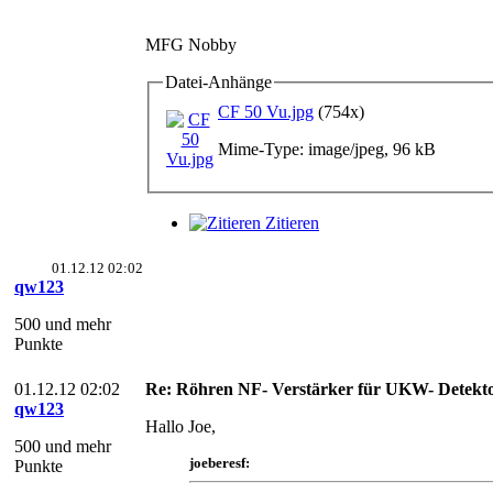
MFG Nobby
Datei-Anhänge
CF 50 Vu.jpg
(754x)
Mime-Type: image/jpeg, 96 kB
Zitieren
01.12.12 02:02
qw123
500 und mehr
Punkte
01.12.12 02:02
Re: Röhren NF- Verstärker für UKW- Detekt
qw123
Hallo Joe,
500 und mehr
joeberesf:
Punkte