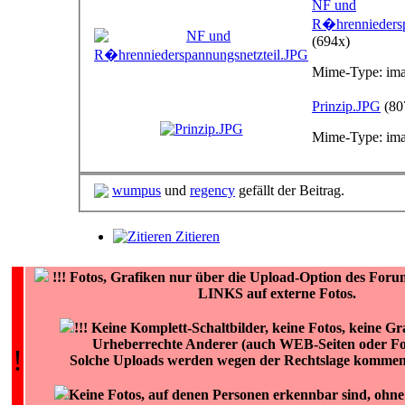
NF und
R�hrenniedersp
(694x)
Mime-Type: ima
Prinzip.JPG
(80
Mime-Type: ima
wumpus
und
regency
gefällt der Beitrag.
Zitieren
!!!
Fotos, Grafiken nur über die Upload-Option des F
LINKS auf externe Fotos.
!!! Keine Komplett-Schaltbilder, keine Fotos, keine Gr
Urheberrechte Anderer (auch WEB-Seiten oder For
!
Solche Uploads werden wegen der Rechtslage komment
Keine Fotos, auf denen Personen erkennbar sind, ohne 