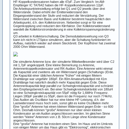
HF-Koppelkondensatoren haben alle 47pF. Zum Vergleich: Im AM-
Empfänger IC TA7642 haben die HF-Koppelkondensatoren 12pF.
Die Arbeitspunkteinstellung erfolgt bei Q1 und Q2 jeweils über drei
Widerstände. Dabei erhöht der Emitterwiderstand den
Eingangswiderstand der Stufe und reduziert die Verstärkung. Der
Widerstand zwischen Basis und Kollektor bestimmt hauptsächlich den
Arbeitspunkt, d.h. den Kollektorstrom. Nebenbei sorgt er für eine
Gegenkopplung und reduziert den Klirrfaktor. Der Kollektorwiderstand
wandelt die Kollektorstromänderung in eine Kollektorspannungsänderung
um.
Q3 arbeitet in Kollektorschaltung. Die Demodulationswirkung von Q3
kann ich nicht in LTSpice simulieren, aber die Schaltung funktioniert im
Aufbau, natürlich wieder auf einem Steckbrett. Der Kopfhörer hat zweimal
2000 Ohm Widerstand.
Die simulierte Antenne bzw. der simulierte Mittelwellesender wird über C2
mit 1,7pF angekoppelt. Eine kleine Bemerkung zu Antenne,
Antennenkoppelkondensator und RK-Audion: Eine Antenne wirkt einmal
als Kapazität und zweitens als ein Widerstand gegen (Schaltungs-)Erde.
Die Kapazität einer üblichen Antenne "früher" mit einigen Metern
Drahtlänge war ungefähr 180pF. Ein 80m Amateurfunkdipol mit 41m
Drahtlänge hat natürlich deutlich mehr Kapazität gegen Erde. Diese
Antennenkapazität liegt parallel zur Schwingkreiskapazität und schränkt
den Empfangsbereich ein. Bei einer Schwingkreisinduktivität von 180uH
ist eine Schwingkreiskapazität von 55pF nötig für 1,6MHz Frequenz.
Liegen 180pF parallel zu 55pF, dann ist die Frequenz nur noch 774kHz.
Das Audion als Oszillator hat nur eine kleine HF-Leistung, d.h. der
Lastwiderstand muss hoch sein, sonst gibt es keine Oszillation mehr.
Eine "große" Antenne hat einen kleinen Widerstand gegen Erde - so 600
Ohm. Deshalb können "große" Antennen nur über einen kleinen
Kondensator an ein Audion angeschlossen werden. Im gleichen Sinne
werden "kleine" Antennen von z.B. 50cm Länge ohne Kondensator
angeschlossen.
Eine "große" Antenne hat trotzdem einen Sinn. Im Haus und im Umkreis
von einigen Meter um das Haus gibt es "Elektrosmog", elektronischen