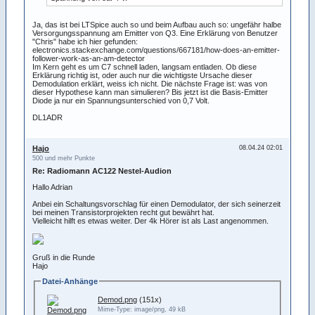
Ja, das ist bei LTSpice auch so und beim Aufbau auch so: ungefähr halbe
Versorgungsspannung am Emitter von Q3. Eine Erklärung von Benutzer
"Chris" habe ich hier gefunden:
electronics.stackexchange.com/questions/667181/how-does-an-emitter-
follower-work-as-an-am-detector
Im Kern geht es um C7 schnell laden, langsam entladen. Ob diese
Erklärung richtig ist, oder auch nur die wichtigste Ursache dieser
Demodulation erklärt, weiss ich nicht. Die nächste Frage ist: was von
dieser Hypothese kann man simulieren? Bis jetzt ist die Basis-Emitter
Diode ja nur ein Spannungsunterschied von 0,7 Volt.
DL1ADR
Hajo
08.04.24 02:01
500 und mehr Punkte
Re: Radiomann AC122 Nestel-Audion
Hallo Adrian
Anbei ein Schaltungsvorschlag für einen Demodulator, der sich seinerzeit
bei meinen Transistorprojekten recht gut bewährt hat.
Vielleicht hilft es etwas weiter. Der 4k Hörer ist als Last angenommen.
Gruß in die Runde
Hajo
Datei-Anhänge
Demod.png
(151x)
Mime-Type: image/png, 49 kB