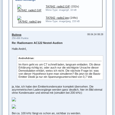
TA7642_radio2.GIF
(152x)
Mime-Type: image/gif, 10 kB
TA7642_radio2.jpg
(144x)
Mime-Type: image/jpeg, 153 kB
Bulova
08.04.24 08:28
250-499 Punkte
Re: Radiomann AC122 Nestel-Audion
Hallo André,
AndreAdrian:
Im Kern geht es um C7 schnell laden, langsam entladen. Ob diese
Erklärung richtig ist, oder auch nur die wichtigste Ursache dieser
Demodulation erklärt, weiss ich nicht. Die nächste Frage ist: was
von dieser Hypothese kann man simulieren? Bis jetzt ist die Basis-
Emitter Diode ja nur ein Spannungsunterschied von 0,7 Volt.
ja, klar, ich habe den Emitterkondensator komplett übersehen. Die
asymmetrischen Ladevorgänge werden ganz deutlich, hier im Bild einmal
ohne Kondensator und einmal mit (simuliert bei 200 kHz):
Bei ca. 100 kHz fängt es schon an, sichtbar zu werden.