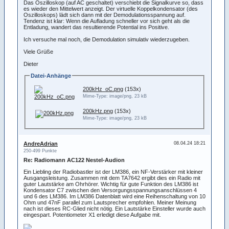
Das Oszilloskop (auf AC geschaltet) verschiebt die Signalkurve so, dass
es wieder den Mittelwert anzeigt. Der virtuelle Koppelkondensator (des
Oszilloskops) lädt sich dann mit der Demodulationsspannung auf.
Tendenz ist klar: Wenn die Aufladung schneller vor sich geht als die
Entladung, wandert das resultierende Potential ins Positive.
Ich versuche mal noch, die Demodulation simulativ wiederzugeben.
Viele Grüße
Dieter
Datei-Anhänge
200kHz_oC.png
(153x)
Mime-Type: image/png, 23 kB
200kHz.png
(153x)
Mime-Type: image/png, 23 kB
AndreAdrian
08.04.24 18:21
250-499 Punkte
Re: Radiomann AC122 Nestel-Audion
Ein Liebling der Radiobastler ist der LM386, ein NF-Verstärker mit kleiner
Ausgangsleistung. Zusammen mit dem TA7642 ergibt dies ein Radio mit
guter Lautstärke am Ohrhörer. Wichtig für gute Funktion des LM386 ist
Kondensator C7 zwischen den Versorgungsspannungsanschlüssen 4
und 6 des LM386. Im LM386 Datenblatt wird eine Reihenschaltung von 10
Ohm und 47nF parallel zum Lautsprecher empfohlen. Meiner Meinung
nach ist dieses RC-Glied nicht nötig. Ein Lautstärke Einsteller wurde auch
eingespart. Potentiometer X1 erledigt diese Aufgabe mit.