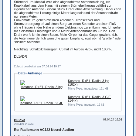
Störnebel. Im Idealfall wird eine abgeschirmte Antennenleitung, ein
Koaxkabel, aus dem Haus mit seinem Störnebel herausgeführt zur
eigentlichen Antenne - einem Stück Draht ohne Abschirmung. Dabei kann
die abgeschirmte Leitung einige Meter lang sein und der Antennendraht
nur einen Meter.
Funkamateure gehen mit ihren Antennen, Transceiver und
Stromversorgung oft auf einen Berg, an einen See oder an einen Fluß
ohne Häuser in der Nähe um dem Elektrosmog zu entkommen. Ich gehe
mit Selbstbau-Empfänger und 3 Meter Antennendraht ins Grüne. Den
Draht werfe ich in einen Baum. Mein Körper ist das Gegengewicht, d.h.
die Antennenerde. Ich wünsche guten Empfang, egal ob mit "großer" oder
"kleiner" Antenne!
Nachtrag: Schaltbild korrigiert. C6 hat im Aufbau 47pF, nicht 100nF.
DL1ADR
Zuletzt bearbeitet am 07.04.24 19:27
Datei-Anhänge
Kosmos_R+E1_Radio_3.jpg
(162x)
Mime-Type: image/jpeg, 121 kB
Kosmos_R+E1_Radio_3.GIF
(144x)
Mime-Type: image/gif, 15 kB
Bulova
07.04.24 19:03
250-499 Punkte
Re: Radiomann AC122 Nestel-Audion