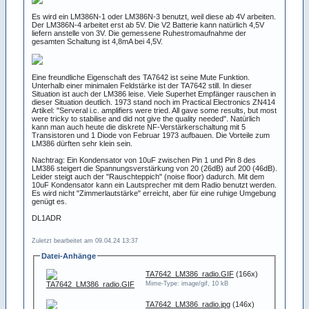
Es wird ein LM386N-1 oder LM386N-3 benutzt, weil diese ab 4V arbeiten.
Der LM386N-4 arbeitet erst ab 5V. Die V2 Batterie kann natürlich 4,5V
liefern anstelle von 3V. Die gemessene Ruhestromaufnahme der
gesamten Schaltung ist 4,8mA bei 4,5V.
Eine freundliche Eigenschaft des TA7642 ist seine Mute Funktion.
Unterhalb einer minimalen Feldstärke ist der TA7642 still. In dieser
Situation ist auch der LM386 leise. Viele Superhet Empfänger rauschen in
dieser Situation deutlich. 1973 stand noch im Practical Electronics ZN414
Artikel: "Serveral i.c. amplifiers were tried. All gave some results, but most
were tricky to stabilise and did not give the quality needed". Natürlich
kann man auch heute die diskrete NF-Verstärkerschaltung mit 5
Transistoren und 1 Diode von Februar 1973 aufbauen. Die Vorteile zum
LM386 dürften sehr klein sein.
Nachtrag: Ein Kondensator von 10uF zwischen Pin 1 und Pin 8 des
LM386 steigert die Spannungsverstärkung von 20 (26dB) auf 200 (46dB).
Leider steigt auch der "Rauschteppich" (noise floor) dadurch. Mit dem
10uF Kondensator kann ein Lautsprecher mit dem Radio benutzt werden.
Es wird nicht "Zimmerlautstärke" erreicht, aber für eine ruhige Umgebung
genügt es.
DL1ADR
Zuletzt bearbeitet am 09.04.24 13:37
Datei-Anhänge
TA7642_LM386_radio.GIF
(166x)
Mime-Type: image/gif, 10 kB
TA7642_LM386_radio.jpg
(146x)