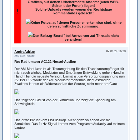
Grafiken, auf denen Urheberrechte Anderer (auch WEB-
Seiten oder Foren) liegen!
!
Solche Uploads werden wegen der Rechtslage
kommentarlos gelöscht!
Keine Fotos, auf denen Personen erkennbar sind, ohne
deren schriftliche Zustimmung.
Den Beitrag-Betreff bei Antworten auf Threads nicht
verändern!
AndreAdrian
07.04.24 16:20
250-499 Punkte
Re: Radiomann AC122 Nestel-Audion
Der AM-Modulator ist als Testumgebung für den Transistorempfänger für
mich auch wichtig. Modulator und Empfänger Entwicklung gehen Hand in
Hand. Hier die neueste Version. Einmal ist die Versorgungsspannung nun
3V. Bei 1,5V wollte der AM-Modulator manchmal nicht oszillieren.
Zweitens ist nun ein Widerstand an der Source, nicht mehr am Gate.
Das folgende Bild ist von der Simulation und zeigt die Spannung am
Schwingkreis:
Das dritte Bild ist vom Oszilloskop. Nicht ganz so schön wie die
Simulation. Das 1kHz Signal kommt vom Programm Audacity auf meinem
Laptop.