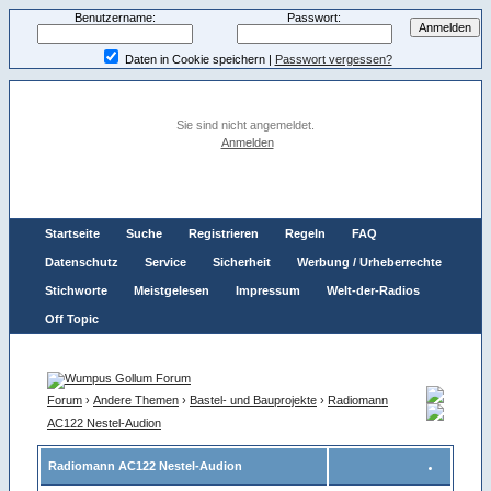
Benutzername:
Passwort:
Daten in Cookie speichern
|
Passwort vergessen?
Sie sind nicht angemeldet.
Anmelden
Startseite
Suche
Registrieren
Regeln
FAQ
Datenschutz
Service
Sicherheit
Werbung / Urheberrechte
Stichworte
Meistgelesen
Impressum
Welt-der-Radios
Off Topic
Forum
›
Andere Themen
›
Bastel- und Bauprojekte
›
Radiomann
AC122 Nestel-Audion
Radiomann AC122 Nestel-Audion