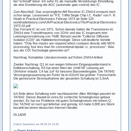
bei "schmall" leiser. Ich sehe X1 als manuelle Verstärkungs-Einstellung,
als eine Erweiterung der AGC (automatic gain control) des IC.
Zum Abschluß: Das ursprüngliche AM Receiver IC ZN414 erstaunt mich
schon lange. Lesenswert ist "P.E. Triffid Single Chip I.C. Radio" von F. R.
Heath in Practical Electronics Februar 1973 ab Seite 120
worldradiohistory.com/UK/Practical-Electronics/70s/Practical-Electronics-
1973-02.pdf
Das Ferranti IC ist von 1971. Schon damals hatten die Transistoren im
ZN414 eine Transitfrequenz von 1GHz und das IC insgesamt eine
Leistungsverstärkung von 70dB. Benutzt wurde "Collector Diffusion
Isolation (CDI)" als Halbleitertechnologie. Diese soll deutliche Vorteile
haben: "Only five masks are required which compare directly with MOS
processing; four less than for conventional bipolar i.c. processes". Was
aus der CDI Technologie geworden ist?
Nachtrag: Kompletter Literaturverweis auf frühen ZN414 Artikel
Zweiter Nachtrag: Q1 ist nun wegen höherem Eingangswiderstand in
Kollektorschaltung. R3 hat einen Wert der 1mW NF Leistung am
Ohrhörer erlaubt. C4 hat 1uF für bessere Basswiedergabe. Die TA7642
Versorgungsspannung am Punkt Va ist 631mV bei größter Trennschärfe.
Die gemessene Stromaufnahme der gesamten Schaltung ist 3,3mA.
Ich finde diese Schaltung sehr nachbausicher. Alles Wichtige passiert im
TA7642. Dieses Bauteil ist extra für schlechte Schwingkreise gebaut
worden. Es hat nur Probleme mit guten Schwingkreisen mit hohem Q.
Der TA7642 ist noch gut lieferbar und günstig. Ich habe 0,80€ pro Stück
bezahlt bei einem deutschen Internet Händler.
DL1ADR
Zuletzt bearbeitet am 08.04.24 14:36
Datei-Anhänge