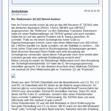
AndreAdrian
08.04.24 02:39
250-499 Punkte
Re: Radiomann AC122 Nestel-Audion
Hier im Forum wurde schon ab und an das AM Receiver IC TA7642 oder
die ähnlichen Bausteine ZN414, YS414, MK484 und LMF501T
angesprochen. Als "Referenz" zu den Selbstbau Transistor Einkreisern
habe ich einen Radioempfänger mit TA7642 gebaut und auch simuliert.
Dabei bin ich auf das gleiche Problem wie B. Kainka gestoßen. Er
schreibt: "Falls es mit einem Schwingkreis hoher Güte zu
Eigenschwingungen kommt, kann man einen Widerstand von 200 kOhm
bis 1 MOhm parallel zur Spule schalten, um die Stabilität zu sichern ... Ein
Kreis hoher Güte kann leicht in Rückkopplungs-Schwingungen geraten.
Beim [Kosmos Bausatz] Retro-Radio wird eine Anzapfung am
Schwingkreis verwendet, damit dieser Fall gerade noch nicht eintritt aber
trotzdem gerade eine optimale Entdämpfung erreicht wird."
Meine Lösung ist weder ein Dämpfungs-Widerstand noch eine Anzapfung
der Schwingkreisinduktivität. Ich habe die IC Versorgungsspannung
einstellbar gemacht. Für den direkten Anschluß eines Walkman Ohrhörer
mit zweimal 16 Ohm Widerstand gibt es Transistor Q1 als "Endstufe".
Direkt aus dem TA7642 Datenblatt sind die Bauteilewerte von C2, R1, C3
und R2. Im Datenblatt wird R2 direkt an die Batterie angeschlossen. Im
Internet gibt es verschiedene Ideen um Empfindlichkeit/Trennschärfe bei
ZN414 usw. einzustellen. Einmal R2 einstellbar machen. Dann R1 nicht
direkt mit Pin 3 des IC verbinden, sondern über einen Potentiometer.
Dazu schreibt "cablehack": "Unfortunately, the TA7642 does not work
effectively with this method of gain control".
Ohne Potentiometer X1 war der AM-Modulator in 20cm Entfernung bei
fast jeder Einstellung von C1 zu hören. Mit X1 kann ich den AM-Modulator
"breit" oder "schmall" auf dem Band machen. Natürlich wird der Empfang