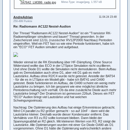
Mime-Type: image/jpeg, 1.557 kB
AndreAdrian
11.04.24 23:48
250-499 Punkte
Re: Radiomann AC122 Nestel-Audion
Der Thread "Radiomann AC122 Nestel-Audion" ist ein "Transistor RK-
Radioempfänger simulieren und bauen" Thread geworden. In der
Zwischenzeit sind 12J1L (russischer RV12P2000 Nachbau) Pentoden
eingetroffen. Weil ein FET fast so wie eine Pentode funktioniert, habe ich
ein "ECO" FET Audion simuliert und aufgebaut.
Wieder einmal ist die RK Einstellung über HF-Dämpfung. Ohne Source
Widerstand wollte das ECO in der LTSpice Simulation nicht oszillieren.
Und ohne Diode D1 wollte die Simulation nicht demodulieren. Beim Aufbau
gab es Demodulation auch ohne D1, aber mit D1 gab es mehr
Lautstärke. Aufbau ohne R2/C4 wurde nicht getestet. Anstelle der BAT54
- für die es in LTSpice ein Modell gibt - habe ich BAT41 und OA90
getestet. Beide funktionieren im Aufbau, die OA90 scheint ein wenig mehr
Lautstärke zu bringen. Ich bin gespannt wie eine möglichst ähnliche
Pentodenschaltung sich verhält. Ob da eine zusätzliche Diode auch mehr
Lautstärke bringt? Der Drainstrom ist gemessen 226uA. Dieses ein FET
"ECO" Audion bringt viel Lautstärke und hat weichen
Schwingungseinsatz.
Nachtrag: Die Optimierung des Aufbau hat einige Erkenntnisse gebracht.
Wird C4 parallel zu R2 größer gemacht - so auf 10nF - dann wird die
Lautstärke kleiner. Deshalb wurde dieser Kondensator entfernt. Das
Verhältnis von R3 zu R2 sollte konstant bleiben. Dann bleibt der
Spannungsabfall an R2 gleich. Mit kleineren Werten von R3, R2 steigt die
Lautstärke. Alle Optimierungen wurden mit einer Ge Diode OA90 als D1
vorgenommen. Ohne D1 hätte die Optimierung wahrscheinlich andere