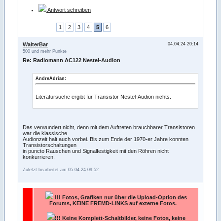
Antwort schreiben
1
2
3
4
5
6
WalterBar
04.04.24 20:14
500 und mehr Punkte
Re: Radiomann AC122 Nestel-Audion
AndreAdrian:
Literatursuche ergibt für Transistor Nestel-Audion nichts.
Das verwundert nicht, denn mit dem Auftreten brauchbarer Transistoren
war die klassische
Audionzeit halt auch vorbei. Bis zum Ende der 1970-er Jahre konnten
Transistorschaltungen
in puncto Rauschen und Signalfestigkeit mit den Röhren nicht
konkurrieren.
Zuletzt bearbeitet am 05.04.24 09:52
!!!
Fotos, Grafiken nur über die Upload-Option des
Forums, KEINE FREMD-LINKS auf externe Fotos.
!!! Keine Komplett-Schaltbilder, keine Fotos, keine