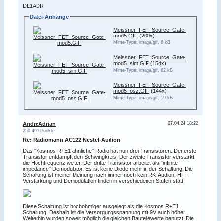
DL1ADR
Datei-Anhänge
Meissner_FET_Source_Gate-
mod5.GIF
(200x)
Mime-Type: image/gif, 8 kB
Meissner_FET_Source_Gate-
mod5_sim.GIF
(154x)
Mime-Type: image/gif, 62 kB
Meissner_FET_Source_Gate-
mod5_osz.GIF
(144x)
Mime-Type: image/gif, 19 kB
AndreAdrian
07.04.24 18:22
250-499 Punkte
Re: Radiomann AC122 Nestel-Audion
Das "Kosmos R+E1 ähnliche" Radio hat nun drei Transistoren. Der erste
Transistor entdämpft den Schwingkreis. Der zweite Transistor verstärkt
die Hochfrequenz weiter. Der dritte Transistor arbeitet als "infinite
impedance" Demodulator. Es ist keine Diode mehr in der Schaltung. Die
Schaltung ist meiner Meinung nach immer noch kein RK-Audion. HF-
Verstärkung und Demodulation finden in verschiedenen Stufen statt.
Diese Schaltung ist hochohmiger ausgelegt als die Kosmos R+E1
Schaltung. Deshalb ist die Versorgungsspannung mit 9V auch höher.
Weiterhin wurden soweit möglich die gleichen Bauteilewerte benutzt. Die