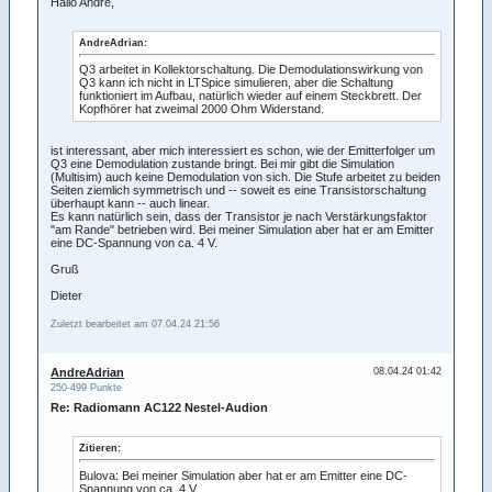
Hallo André,
AndreAdrian:
Q3 arbeitet in Kollektorschaltung. Die Demodulationswirkung von
Q3 kann ich nicht in LTSpice simulieren, aber die Schaltung
funktioniert im Aufbau, natürlich wieder auf einem Steckbrett. Der
Kopfhörer hat zweimal 2000 Ohm Widerstand.
ist interessant, aber mich interessiert es schon, wie der Emitterfolger um
Q3 eine Demodulation zustande bringt. Bei mir gibt die Simulation
(Multisim) auch keine Demodulation von sich. Die Stufe arbeitet zu beiden
Seiten ziemlich symmetrisch und -- soweit es eine Transistorschaltung
überhaupt kann -- auch linear.
Es kann natürlich sein, dass der Transistor je nach Verstärkungsfaktor
"am Rande" betrieben wird. Bei meiner Simulation aber hat er am Emitter
eine DC-Spannung von ca. 4 V.
Gruß
Dieter
Zuletzt bearbeitet am 07.04.24 21:56
AndreAdrian
08.04.24 01:42
250-499 Punkte
Re: Radiomann AC122 Nestel-Audion
Zitieren:
Bulova: Bei meiner Simulation aber hat er am Emitter eine DC-
Spannung von ca. 4 V.