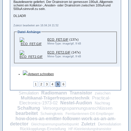
Bauteilewerte geliefert. Der Drainstrom ist gemessen 190uA. Allgemein
scheint ein Kollektor-, Anoden- oder Drainstrom zwischen 100uA und
500uA sinnvoll zu sein.
DL1ADR
Zuletzt bearbeitet am 16.04.24 21:52
Datei-Anhänge
ECO_FET.GIF
(137x)
Mime-Type: image/gif, 9 kB
ECO_FET2.GIF
(147x)
Mime-Type: image/gif, 9 kB
Antwort schreiben
1
2
3
4
5
6
Radiomann
Transistor
Simulation
zwischen
Multikanal-Trägerfrequenztechnik
Practical-
Nestel-Audion
Electronics-1973-02
Nachtrag
Schaltung
Versorgungsspannungsanschlüssen
bearbeitet
Schwingkreis
Ferritantennen-DX-Empfänger
how-does-an-emitter-follower-work-as-an-am-
detector
Zuletzt
Demodulation
Gleichspannungsarbeitspunkt
Rückkopplungs-Einstellung
HF-Kleinleistungstransistor