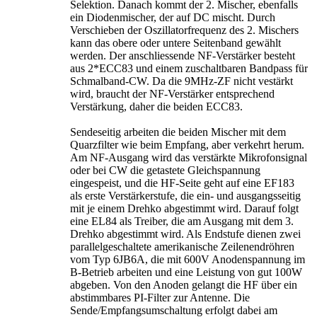
Selektion. Danach kommt der 2. Mischer, ebenfalls
ein Diodenmischer, der auf DC mischt. Durch
Verschieben der Oszillatorfrequenz des 2. Mischers
kann das obere oder untere Seitenband gewählt
werden. Der anschliessende NF-Verstärker besteht
aus 2*ECC83 und einem zuschaltbaren Bandpass für
Schmalband-CW. Da die 9MHz-ZF nicht vestärkt
wird, braucht der NF-Verstärker entsprechend
Verstärkung, daher die beiden ECC83.
Sendeseitig arbeiten die beiden Mischer mit dem
Quarzfilter wie beim Empfang, aber verkehrt herum.
Am NF-Ausgang wird das verstärkte Mikrofonsignal
oder bei CW die getastete Gleichspannung
eingespeist, und die HF-Seite geht auf eine EF183
als erste Verstärkerstufe, die ein- und ausgangsseitig
mit je einem Drehko abgestimmt wird. Darauf folgt
eine EL84 als Treiber, die am Ausgang mit dem 3.
Drehko abgestimmt wird. Als Endstufe dienen zwei
parallelgeschaltete amerikanische Zeilenendröhren
vom Typ 6JB6A, die mit 600V Anodenspannung im
B-Betrieb arbeiten und eine Leistung von gut 100W
abgeben. Von den Anoden gelangt die HF über ein
abstimmbares PI-Filter zur Antenne. Die
Sende/Empfangsumschaltung erfolgt dabei am