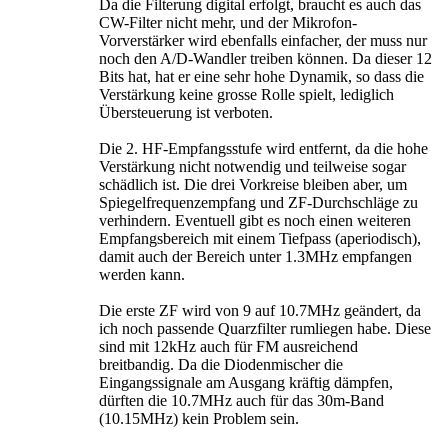
Da die Filterung digital erfolgt, braucht es auch das
CW-Filter nicht mehr, und der Mikrofon-
Vorverstärker wird ebenfalls einfacher, der muss nur
noch den A/D-Wandler treiben können. Da dieser 12
Bits hat, hat er eine sehr hohe Dynamik, so dass die
Verstärkung keine grosse Rolle spielt, lediglich
Übersteuerung ist verboten.
Die 2. HF-Empfangsstufe wird entfernt, da die hohe
Verstärkung nicht notwendig und teilweise sogar
schädlich ist. Die drei Vorkreise bleiben aber, um
Spiegelfrequenzempfang und ZF-Durchschläge zu
verhindern. Eventuell gibt es noch einen weiteren
Empfangsbereich mit einem Tiefpass (aperiodisch),
damit auch der Bereich unter 1.3MHz empfangen
werden kann.
Die erste ZF wird von 9 auf 10.7MHz geändert, da
ich noch passende Quarzfilter rumliegen habe. Diese
sind mit 12kHz auch für FM ausreichend
breitbandig. Da die Diodenmischer die
Eingangssignale am Ausgang kräftig dämpfen,
dürften die 10.7MHz auch für das 30m-Band
(10.15MHz) kein Problem sein.