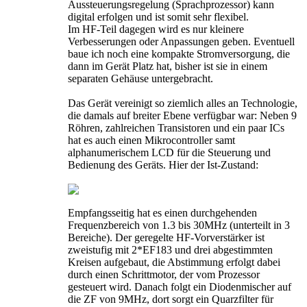
Aussteuerungsregelung (Sprachprozessor) kann
digital erfolgen und ist somit sehr flexibel.
Im HF-Teil dagegen wird es nur kleinere
Verbesserungen oder Anpassungen geben. Eventuell
baue ich noch eine kompakte Stromversorgung, die
dann im Gerät Platz hat, bisher ist sie in einem
separaten Gehäuse untergebracht.
Das Gerät vereinigt so ziemlich alles an Technologie,
die damals auf breiter Ebene verfügbar war: Neben 9
Röhren, zahlreichen Transistoren und ein paar ICs
hat es auch einen Mikrocontroller samt
alphanumerischem LCD für die Steuerung und
Bedienung des Geräts. Hier der Ist-Zustand:
Empfangsseitig hat es einen durchgehenden
Frequenzbereich von 1.3 bis 30MHz (unterteilt in 3
Bereiche). Der geregelte HF-Vorverstärker ist
zweistufig mit 2*EF183 und drei abgestimmten
Kreisen aufgebaut, die Abstimmung erfolgt dabei
durch einen Schrittmotor, der vom Prozessor
gesteuert wird. Danach folgt ein Diodenmischer auf
die ZF von 9MHz, dort sorgt ein Quarzfilter für