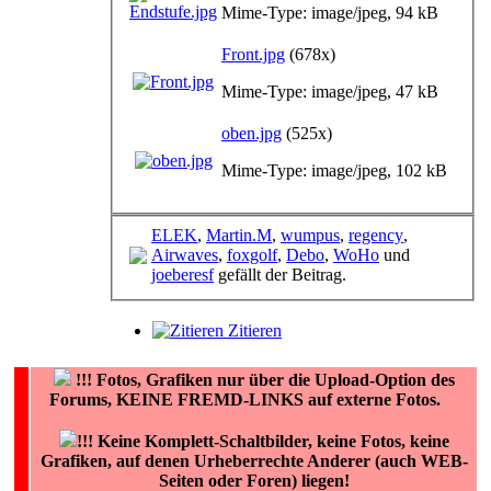
Mime-Type: image/jpeg, 94 kB
Front.jpg
(678x)
Mime-Type: image/jpeg, 47 kB
oben.jpg
(525x)
Mime-Type: image/jpeg, 102 kB
ELEK
,
Martin.M
,
wumpus
,
regency
,
Airwaves
,
foxgolf
,
Debo
,
WoHo
und
joeberesf
gefällt der Beitrag.
Zitieren
!!!
Fotos, Grafiken nur über die Upload-Option des
Forums, KEINE FREMD-LINKS auf externe Fotos.
!!! Keine Komplett-Schaltbilder, keine Fotos, keine
Grafiken, auf denen Urheberrechte Anderer (auch WEB-
Seiten oder Foren) liegen!