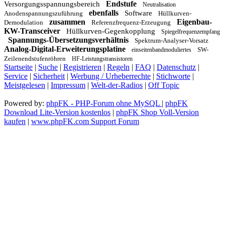
Endstufe
Versorgungsspannungsbereich
Neutralisation
ebenfalls
Software
Anodenspannungszuführung
Hüllkurven-
zusammen
Eigenbau-
Demodulation
Referenzfrequenz-Erzeugung
KW-Transceiver
Hüllkurven-Gegenkopplung
Spiegelfrequenzempfang
Spannungs-Übersetzungsverhältnis
Spektrum-Analyser-Vorsatz
Analog-Digital-Erweiterungsplatine
SW-
einseitenbandmoduliertes
Zeilenendstufenröhren
HF-Leistungstransistoren
Startseite
|
Suche
|
Registrieren
|
Regeln
|
FAQ
|
Datenschutz
|
Service
|
Sicherheit
|
Werbung / Urheberrechte
|
Stichworte
|
Meistgelesen
|
Impressum
|
Welt-der-Radios
|
Off Topic
Powered by:
phpFK - PHP-Forum ohne MySQL
|
phpFK
Download Lite-Version kostenlos
|
phpFK Shop Voll-Version
kaufen
|
www.phpFK.com Support Forum