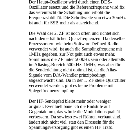
Der Haupt-Oszillator wird durch einen DDS-
Oszilllator ersetzt und die Referenzfrequenz wird fix,
das vereinfacht die Schaltung und erhöht die
Frequenzstabilität. Die Schrittweite von etwa 30mHz
ist auch für SSB mehr als ausreichend.
Die Wahl der 2. ZF ist noch offen und richtet sich
nach den erhältlichen Quarzfrequenzen. Da derselbe
Prozessorkern wie beim Software Defined Radio
verwendet wird, ist auch die Samplingfrequenz mit
1MHz gegeben, zur Not geht auch etwas mehr.
Somit muss die ZF unter 500kHz sein oder allenfalls
im Aliasing-Bereich 500kHz..1MHz, was aber für
die Senderichtung nicht optimal ist, da die Alias-
Signale vom D/A-Wandler prinzipbedingt
abgeschwächt sind. Da in der 1. ZF steile Quarzfilter
verwendet werden, gibt es keine Probleme mit
Spiegelfrequenzempfang.
Der HF-Sendepfad bleibt mehr oder weniger
original. Eventuell baue ich die Endstufe auf
Gegentakt um, das würde die Modulationsqualität
verbessern. Da sowieso zwei Röhren verbaut sind,
ändert sich nicht viel, statt den Drosseln für die
Spannungsversorgung gibt es einen HF-Trafo.