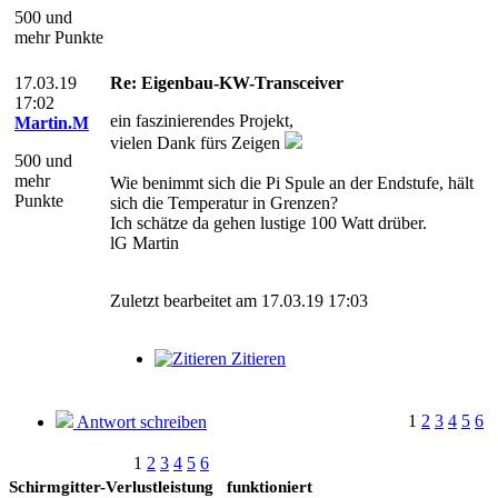
500 und
mehr Punkte
17.03.19
Re: Eigenbau-KW-Transceiver
17:02
ein faszinierendes Projekt,
Martin.M
vielen Dank fürs Zeigen
500 und
mehr
Wie benimmt sich die Pi Spule an der Endstufe, hält
Punkte
sich die Temperatur in Grenzen?
Ich schätze da gehen lustige 100 Watt drüber.
lG Martin
Zuletzt bearbeitet am 17.03.19 17:03
Zitieren
1
2
3
4
5
6
Antwort schreiben
1
2
3
4
5
6
Schirmgitter-Verlustleistung
funktioniert