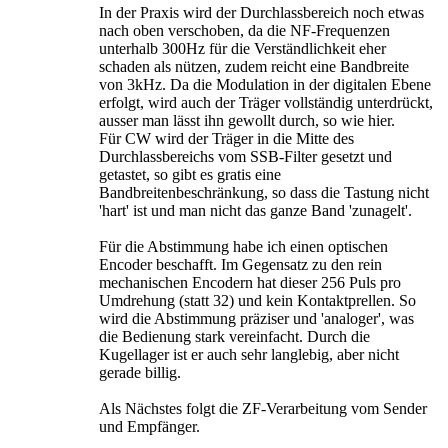
In der Praxis wird der Durchlassbereich noch etwas
nach oben verschoben, da die NF-Frequenzen
unterhalb 300Hz für die Verständlichkeit eher
schaden als nützen, zudem reicht eine Bandbreite
von 3kHz. Da die Modulation in der digitalen Ebene
erfolgt, wird auch der Träger vollständig unterdrückt,
ausser man lässt ihn gewollt durch, so wie hier.
Für CW wird der Träger in die Mitte des
Durchlassbereichs vom SSB-Filter gesetzt und
getastet, so gibt es gratis eine
Bandbreitenbeschränkung, so dass die Tastung nicht
'hart' ist und man nicht das ganze Band 'zunagelt'.
Für die Abstimmung habe ich einen optischen
Encoder beschafft. Im Gegensatz zu den rein
mechanischen Encodern hat dieser 256 Puls pro
Umdrehung (statt 32) und kein Kontaktprellen. So
wird die Abstimmung präziser und 'analoger', was
die Bedienung stark vereinfacht. Durch die
Kugellager ist er auch sehr langlebig, aber nicht
gerade billig.
Als Nächstes folgt die ZF-Verarbeitung vom Sender
und Empfänger.