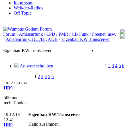
Impressum
Welt-der-Radios
Off Topic
Forum
›
Amateurfunk / LPD / PMR / CB Funk / Freenet, usw.
›
Amateurfunk, DC7BJ, AUB
›
Eigenbau-KW-Transceiver
Eigenbau-KW-Transceiver
1
2
3
4
5
6
Antwort schreiben
1
2
3
4
5
6
19.12.18 12:41
HB9
500 und
mehr Punkte
19.12.18
Eigenbau-KW-Transceiver
12:41
Hallo zusammen,
HB9