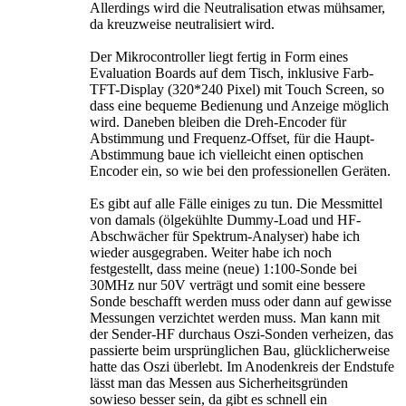
Allerdings wird die Neutralisation etwas mühsamer,
da kreuzweise neutralisiert wird.
Der Mikrocontroller liegt fertig in Form eines
Evaluation Boards auf dem Tisch, inklusive Farb-
TFT-Display (320*240 Pixel) mit Touch Screen, so
dass eine bequeme Bedienung und Anzeige möglich
wird. Daneben bleiben die Dreh-Encoder für
Abstimmung und Frequenz-Offset, für die Haupt-
Abstimmung baue ich vielleicht einen optischen
Encoder ein, so wie bei den professionellen Geräten.
Es gibt auf alle Fälle einiges zu tun. Die Messmittel
von damals (ölgekühlte Dummy-Load und HF-
Abschwächer für Spektrum-Analyser) habe ich
wieder ausgegraben. Weiter habe ich noch
festgestellt, dass meine (neue) 1:100-Sonde bei
30MHz nur 50V verträgt und somit eine bessere
Sonde beschafft werden muss oder dann auf gewisse
Messungen verzichtet werden muss. Man kann mit
der Sender-HF durchaus Oszi-Sonden verheizen, das
passierte beim ursprünglichen Bau, glücklicherweise
hatte das Oszi überlebt. Im Anodenkreis der Endstufe
lässt man das Messen aus Sicherheitsgründen
sowieso besser sein, da gibt es schnell ein