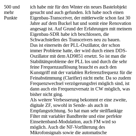
500 und
ich habe mir für den Winter ein neues Bastelobjekt
mehr
gesucht und auch gefunden. Ich habe noch einen
Punkte
Eigenbau-Transceiver, der mittlerweile schon fast 30
Jahre auf dem Buckel hat und somit eine Renovation
angesagt ist. Auf Grund der Erfahrungen mit meinem
Eigenbau-SDR habe ich beschlossen, die
Schwachstellen des Transceivers neu zu bauen.
Das ist einerseits der PLL-Oszillator, der schon
immer Probleme hatte, der wird durch einen DDS-
Oszillator mit dem AD9851 ersetzt. So ist man die
Stabilitätsprobleme der PLL los und durch die sehr
feine Frequenzauflösung braucht es auch den
Kunstgriff mit der variablen Referenzfrequenz für die
Feinabstimmung (Clarifier) nicht mehr. Da so zudem
Frequenzwechsel verzögerungsfrei möglich sind, ist
dann auch ein Frequenzversatz in CW möglich, was
bisher nicht ging.
Als weitere Verbesserung bekommt er eine zweite,
digitale ZF, sowohl in Sende- als auch in
Empfangsrichtung. So hat man sehr steilflankige
Filter mit variabler Bandbreite und eine perfekte
Einseitenband-Modulation, auch FM wird so
möglich. Auch die NF-Vorfilterung des
Mikrofonsignals sowie die automatische