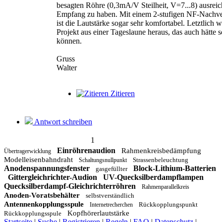
besagten Röhre (0,3mA/V Steilheit, V=7...8) ausrei
Empfang zu haben. Mit einem 2-stufigen NF-Nachve
ist die Lautstärke sogar sehr komfortabel. Letztlich w
Projekt aus einer Tageslaune heraus, das auch hätte s
können.
Gruss
Walter
Zitieren
Antwort schreiben
1
Einröhrenaudion
Rahmenkreisbedämpfung
Übertragerwicklung
Modelleisenbahndraht
Strassenbeleuchtung
Schaltungsnullpunkt
Anodenspannungsfenster
Block-Lithium-Batterien
gasgefüllter
Gittergleichrichter-Audion
UV-Quecksilberdampflampen
Quecksilberdampf-Gleichrichterröhren
Rahmenparallelkreis
Anoden-Voratsbehälter
selbstverständlich
Antennenkopplungsspule
Rückkopplungspunkt
Internetrecherchen
Kopfhörerlautstärke
Rückkopplungsspule
Startseite
|
Suche
|
Registrieren
|
Regeln
|
FAQ
|
Datenschutz
|