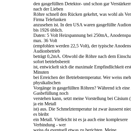
den gasgefüllten Detektor- und schon gar Verstärker
nach der Lieben
Röhre schnell den Rücken gekehrt, was wohl als Ver
Firma Telefunken
anzusehen ist. In den USA waren gasgefüllte Audio
bis 1926 üblich.
Daten: 5 Volt Heizspannung bei 250mA, Anodenspa
max. 36 Volt
(empfohlen werden 22,5 Volt), der typische Anodens
Audionbetrieb
beträgt 0,2mA. Obwohl die Röhre nach dem Einscha
sofort betriebsbereit
ist, entwickelt sich die maximale Empfindlichkeit ers
Minuten
bei Erreichen der Betriebstemperatur. Wer weiss meh
physikalischen
Vorgänge in gasgefüllten Röhren? Während ich eine
Gasbefüllung noch
verstehen kann, setzt meine Vorstellung bei Cäsium 
ja ein Metall
ist) aus. Die Schmelztemperatur ist zwar äusserst nied
es bleibt
ein Metall. Vielleicht ist es ja auch eine komplexere
Verbindung - wer
weiss da eventuell etwas zu berichten. Meine