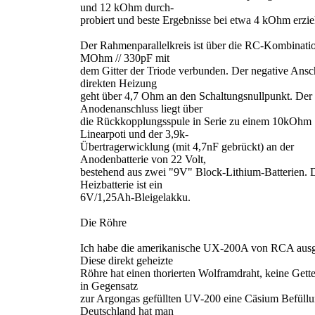
und 12 kOhm durch-
probiert und beste Ergebnisse bei etwa 4 kOhm erziel
Der Rahmenparallelkreis ist über die RC-Kombinati
MOhm // 330pF mit
dem Gitter der Triode verbunden. Der negative Ansc
direkten Heizung
geht über 4,7 Ohm an den Schaltungsnullpunkt. Der
Anodenanschluss liegt über
die Rückkopplungsspule in Serie zu einem 10kOhm
Linearpoti und der 3,9k-
Übertragerwicklung (mit 4,7nF gebrückt) an der
Anodenbatterie von 22 Volt,
bestehend aus zwei "9V" Block-Lithium-Batterien. 
Heizbatterie ist ein
6V/1,25Ah-Bleigelakku.
Die Röhre
Ich habe die amerikanische UX-200A von RCA ausg
Diese direkt geheizte
Röhre hat einen thorierten Wolframdraht, keine Gett
in Gegensatz
zur Argongas gefüllten UV-200 eine Cäsium Befüllu
Deutschland hat man