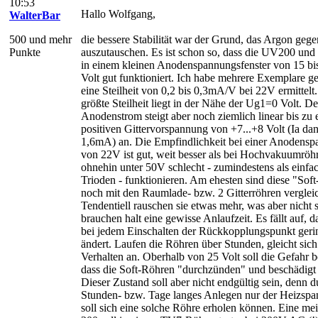
10:53
Hallo Wolfgang,
WalterBar
500 und mehr
die bessere Stabilität war der Grund, das Argon geg
Punkte
auszutauschen. Es ist schon so, dass die UV200 und
in einem kleinen Anodenspannungsfenster von 15 bi
Volt gut funktioniert. Ich habe mehrere Exemplare ge
eine Steilheit von 0,2 bis 0,3mA/V bei 22V ermittelt
größte Steilheit liegt in der Nähe der Ug1=0 Volt. De
Anodenstrom steigt aber noch ziemlich linear bis zu 
positiven Gittervorspannung von +7...+8 Volt (Ia dan
1,6mA) an. Die Empfindlichkeit bei einer Anodens
von 22V ist gut, weit besser als bei Hochvakuumröhr
ohnehin unter 50V schlecht - zumindestens als einfa
Trioden - funktionieren. Am ehesten sind diese "Sof
noch mit den Raumlade- bzw. 2 Gitterröhren verglei
Tendentiell rauschen sie etwas mehr, was aber nicht s
brauchen halt eine gewisse Anlaufzeit. Es fällt auf, d
bei jedem Einschalten der Rückkopplungspunkt geri
ändert. Laufen die Röhren über Stunden, gleicht sich
Verhalten an. Oberhalb von 25 Volt soll die Gefahr b
dass die Soft-Röhren "durchzünden" und beschädigt
Dieser Zustand soll aber nicht endgültig sein, denn d
Stunden- bzw. Tage langes Anlegen nur der Heizsp
soll sich eine solche Röhre erholen können. Eine me