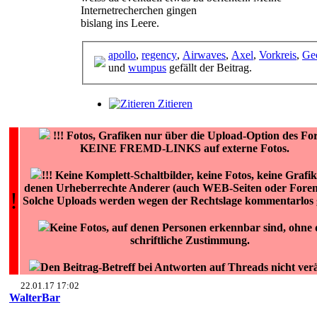
Internetrecherchen gingen
bislang ins Leere.
apollo
,
regency
,
Airwaves
,
Axel
,
Vorkreis
,
Ge
und
wumpus
gefällt der Beitrag.
Zitieren
!!!
Fotos, Grafiken nur über die Upload-Option des Fo
KEINE FREMD-LINKS auf externe Fotos.
!!! Keine Komplett-Schaltbilder, keine Fotos, keine Grafik
denen Urheberrechte Anderer (auch WEB-Seiten oder Foren)
!
Solche Uploads werden wegen der Rechtslage kommentarlos g
Keine Fotos, auf denen Personen erkennbar sind, ohne 
schriftliche Zustimmung.
Den Beitrag-Betreff bei Antworten auf Threads nicht ver
22.01.17 17:02
WalterBar