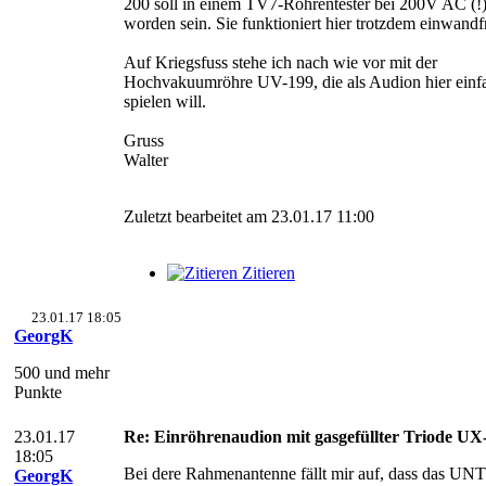
200 soll in einem TV7-Röhrentester bei 200V AC (!) 
worden sein. Sie funktioniert hier trotzdem einwandfr
Auf Kriegsfuss stehe ich nach wie vor mit der
Hochvakuumröhre UV-199, die als Audion hier einfa
spielen will.
Gruss
Walter
Zuletzt bearbeitet am 23.01.17 11:00
Zitieren
23.01.17 18:05
GeorgK
500 und mehr
Punkte
23.01.17
Re: Einröhrenaudion mit gasgefüllter Triode U
18:05
Bei dere Rahmenantenne fällt mir auf, dass das UN
GeorgK