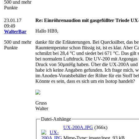
500 und mehr
Punkte
23.01.17
Re: Einröhrenaudion mit gasgefüllter Triode U
09:49
Hallo HB9,
WalterBar
500 und mehr
danke für die Erläuterungen. Bei Quecksilber, das be
Punkte
Raumtemperatur schon flüssig ist, ist es klar. Aber 
schmilzt bei 28,4 °C und siedet bei 671 °C. Das gilt s
bei normalem Luftdruck. Die UV-200 mit Argongas s
Druck von 50µmHg haben. Über die UX-200A und
habe ich keine Angaben gefunden. Ich frage mich, w
im Anoden-Voratsbehälter der Röhre für ein Stoff bef
Könnte es sein, dass es sich um ein Isotop handelt?
Gruss
Walter
Datei-Anhänge
UX-200A.JPG
(366x)
Mime-Type: image/jpeg, 93 kB