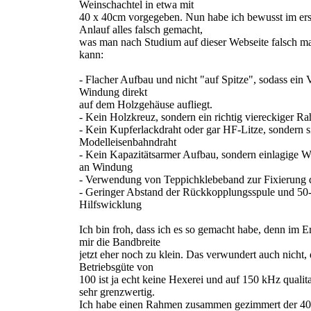
Weinschachtel in etwa mit
40 x 40cm vorgegeben. Nun habe ich bewusst im ers
Anlauf alles falsch gemacht,
was man nach Studium auf dieser Webseite falsch m
kann:
- Flacher Aufbau und nicht "auf Spitze", sodass ein V
Windung direkt
auf dem Holzgehäuse aufliegt.
- Kein Holzkreuz, sondern ein richtig viereckiger R
- Kein Kupferlackdraht oder gar HF-Litze, sondern s
Modelleisenbahndraht
- Kein Kapazitätsarmer Aufbau, sondern einlagige 
an Windung
- Verwendung von Teppichklebeband zur Fixierung 
- Geringer Abstand der Rückkopplungsspule und 5
Hilfswicklung
Ich bin froh, dass ich es so gemacht habe, denn im Er
mir die Bandbreite
jetzt eher noch zu klein. Das verwundert auch nicht,
Betriebsgüte von
100 ist ja echt keine Hexerei und auf 150 kHz qualit
sehr grenzwertig.
Ich habe einen Rahmen zusammen gezimmert der 40