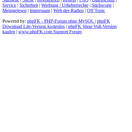
Service
|
Sicherheit
|
Werbung / Urheberrechte
|
Stichworte
|
Meistgelesen
|
Impressum
|
Welt-der-Radios
|
Off Topic
Powered by:
phpFK - PHP-Forum ohne MySQL
|
phpFK
Download Lite-Version kostenlos
|
phpFK Shop Voll-Version
kaufen
|
www.phpFK.com Support Forum