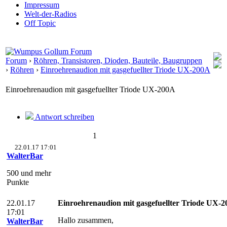
Impressum
Welt-der-Radios
Off Topic
Forum
›
Röhren, Transistoren, Dioden, Bauteile, Baugruppen
›
Röhren
›
Einroehrenaudion mit gasgefuellter Triode UX-200A
Einroehrenaudion mit gasgefuellter Triode UX-200A
Antwort schreiben
1
22.01.17 17:01
WalterBar
500 und mehr
Punkte
22.01.17
Einroehrenaudion mit gasgefuellter Triode UX-
17:01
Hallo zusammen,
WalterBar