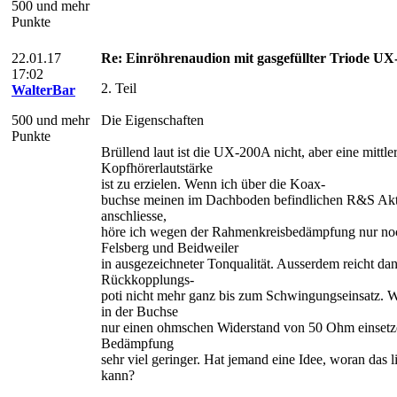
500 und mehr
Punkte
22.01.17
Re: Einröhrenaudion mit gasgefüllter Triode U
17:02
2. Teil
WalterBar
500 und mehr
Die Eigenschaften
Punkte
Brüllend laut ist die UX-200A nicht, aber eine mittle
Kopfhörerlautstärke
ist zu erzielen. Wenn ich über die Koax-
buchse meinen im Dachboden befindlichen R&S Ak
anschliesse,
höre ich wegen der Rahmenkreisbedämpfung nur no
Felsberg und Beidweiler
in ausgezeichneter Tonqualität. Ausserdem reicht da
Rückkopplungs-
poti nicht mehr ganz bis zum Schwingungseinsatz. 
in der Buchse
nur einen ohmschen Widerstand von 50 Ohm einsetze,
Bedämpfung
sehr viel geringer. Hat jemand eine Idee, woran das l
kann?