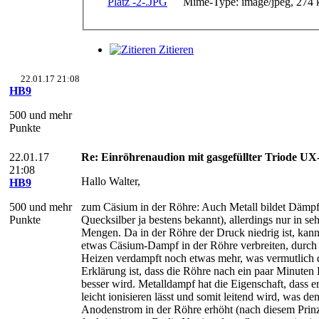
Mime-Type: image/jpeg, 274
Zitieren
22.01.17 21:08
HB9
500 und mehr
Punkte
22.01.17
Re: Einröhrenaudion mit gasgefüllter Triode U
21:08
Hallo Walter,
HB9
500 und mehr
zum Cäsium in der Röhre: Auch Metall bildet Dämpf
Punkte
Quecksilber ja bestens bekannt), allerdings nur in se
Mengen. Da in der Röhre der Druck niedrig ist, kann
etwas Cäsium-Dampf in der Röhre verbreiten, durch
Heizen verdampft noch etwas mehr, was vermutlich 
Erklärung ist, dass die Röhre nach ein paar Minuten 
besser wird. Metalldampf hat die Eigenschaft, dass er
leicht ionisieren lässt und somit leitend wird, was de
Anodenstrom in der Röhre erhöht (nach diesem Prin