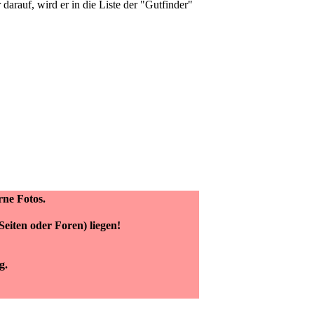
arauf, wird er in die Liste der "Gutfinder"
erne Fotos.
eiten oder Foren) liegen!
g.