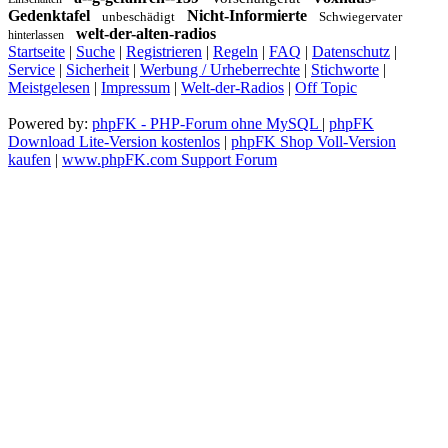
Gedenktafel
Nicht-Informierte
unbeschädigt
Schwiegervater
welt-der-alten-radios
hinterlassen
Startseite
|
Suche
|
Registrieren
|
Regeln
|
FAQ
|
Datenschutz
|
Service
|
Sicherheit
|
Werbung / Urheberrechte
|
Stichworte
|
Meistgelesen
|
Impressum
|
Welt-der-Radios
|
Off Topic
Powered by:
phpFK - PHP-Forum ohne MySQL
|
phpFK
Download Lite-Version kostenlos
|
phpFK Shop Voll-Version
kaufen
|
www.phpFK.com Support Forum