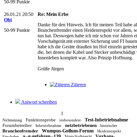
50-99 Punkte
26.01.21 20:50
Re: Mein Erbe
Obi
Danke für den Hinweis. Ich für meinen Teil habe al
50-99 Punkte
Branchenfremder einen Heidenrespekt vor allem, 
tun hat. Deswegen habe ich mir schon vor Jahren e
Vorschaltgerät.mit externer Sicherung und FI baue
habe ich die Geräte draußen im Hof einzeln geteste
die, bei denen die Kabel und Stecker unbeschädigt
Innenleben komplett war. Also Prinzip Hoffnung.
Grüße Jürgen
Zitieren
Antwort schreiben
1
Test-Inbetriebnahme
Funktionsprobe
insbesondere
Nichtnutzung
Forumbetreiber
netzbetriebenen
Inbetriebnahme
historischer
Wumpus-Gollum-Forum
Branchenfremder
Heidenrespekt
a--g-gefahren--139
Voxhaus-
Vorschaltgerät
Einschalten