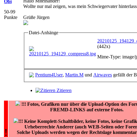
Hallo Miteinander!
Obi
Wollte nur mal zeigen, was mein Schwiegervater hinterlass
50-99
Punkte
Grüße Jürgen
Datei-Anhänge
20210125_194129_c
(442x)
Mime-Type: image/j
Pentium4User
,
Martin.M
und
Airwaves
gefällt der B
Zitieren
!!!
Fotos, Grafiken nur über die Upload-Option des F
FREMD-LINKS auf externe Fotos.
!!! Keine Komplett-Schaltbilder, keine Fotos, keine Grafi
Urheberrechte Anderer (auch WEB-Seiten oder Foren)
!
Solche Uploads werden wegen der Rechtslage kommentarl