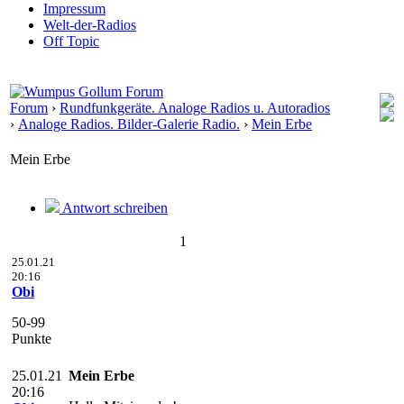
Impressum
Welt-der-Radios
Off Topic
Forum
›
Rundfunkgeräte. Analoge Radios u. Autoradios
›
Analoge Radios. Bilder-Galerie Radio.
›
Mein Erbe
Mein Erbe
Antwort schreiben
1
25.01.21
20:16
Obi
50-99
Punkte
25.01.21
Mein Erbe
20:16