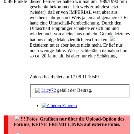
0-49 Punkte
diesen Fernseher hatten wir mal um 1989/1990 rum
geschenkt bekommen. Ich weis zumindest jetzt
(wieder), daß er von IMPERIAL war, aber aus
welchem Jahr genau? Weis ja jemand genaueres? Er
hatte eine Ultraschall-Fernbedienung. Durch den
Ultraschall-Empfänger schaltete er sich hin und
wieder auch von alleine aus und ein. Gerade letzteres
hat uns einige Male ziemlich erschrocken.
Existieren tut er aber heute nicht mehr. Er lief nur
noch wenige Jahre. War ja schließlich damals schon
so ca. 20 Jahre alt. Ist aber nur eine Schätzung.
Zuletzt bearbeitet am 17.08.11 10:49
Lucy72
gefällt der Beitrag.
Zitieren
!!!
Fotos, Grafiken nur über die Upload-Option des
Forums, KEINE FREMD-LINKS auf externe Fotos.