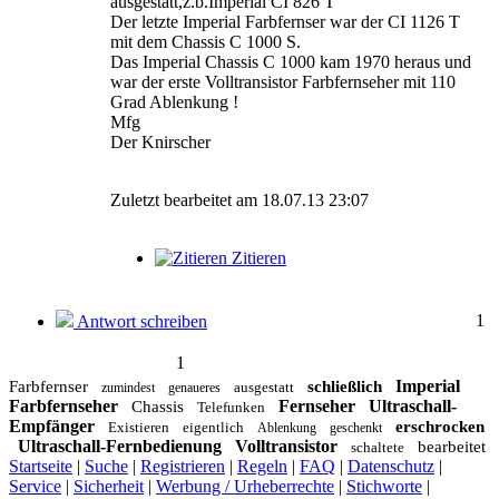
ausgestatt,z.b.Imperial CI 826 T
Der letzte Imperial Farbfernser war der CI 1126 T
mit dem Chassis C 1000 S.
Das Imperial Chassis C 1000 kam 1970 heraus und
war der erste Volltransistor Farbfernseher mit 110
Grad Ablenkung !
Mfg
Der Knirscher
Zuletzt bearbeitet am 18.07.13 23:07
Zitieren
1
Antwort schreiben
1
Imperial
Farbfernser
schließlich
ausgestatt
zumindest
genaueres
Farbfernseher
Fernseher
Ultraschall-
Chassis
Telefunken
Empfänger
erschrocken
Existieren
eigentlich
Ablenkung
geschenkt
Ultraschall-Fernbedienung
Volltransistor
bearbeitet
schaltete
Startseite
|
Suche
|
Registrieren
|
Regeln
|
FAQ
|
Datenschutz
|
Service
|
Sicherheit
|
Werbung / Urheberrechte
|
Stichworte
|