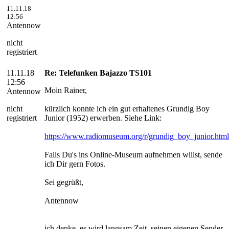
11.11.18
12:56
Antennow
nicht
registriert
11.11.18
Re: Telefunken Bajazzo TS101
12:56
Moin Rainer,
Antennow
nicht
kürzlich konnte ich ein gut erhaltenes Grundig Boy
registriert
Junior (1952) erwerben. Siehe Link:
https://www.radiomuseum.org/r/grundig_boy_junior.html
Falls Du's ins Online-Museum aufnehmen willst, sende
ich Dir gern Fotos.
Sei gegrüßt,
Antennow
ich denke, es wird langsam Zeit, seinen eigenen Sender