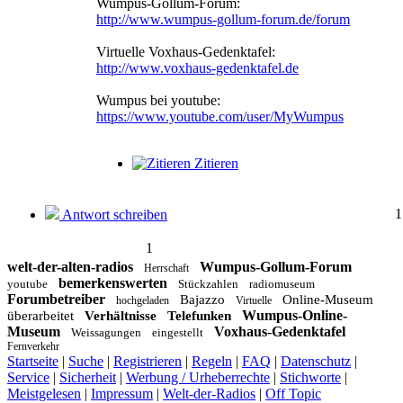
Wumpus-Gollum-Forum:
http://www.wumpus-gollum-forum.de/forum
Virtuelle Voxhaus-Gedenktafel:
http://www.voxhaus-gedenktafel.de
Wumpus bei youtube:
https://www.youtube.com/user/MyWumpus
Zitieren
1
Antwort schreiben
1
welt-der-alten-radios
Wumpus-Gollum-Forum
Herrschaft
bemerkenswerten
youtube
Stückzahlen
radiomuseum
Forumbetreiber
Bajazzo
Online-Museum
hochgeladen
Virtuelle
Wumpus-Online-
überarbeitet
Verhältnisse
Telefunken
Museum
Voxhaus-Gedenktafel
Weissagungen
eingestellt
Fernverkehr
Startseite
|
Suche
|
Registrieren
|
Regeln
|
FAQ
|
Datenschutz
|
Service
|
Sicherheit
|
Werbung / Urheberrechte
|
Stichworte
|
Meistgelesen
|
Impressum
|
Welt-der-Radios
|
Off Topic