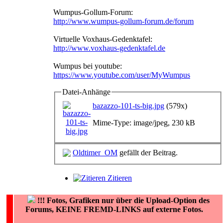
Wumpus-Gollum-Forum:
http://www.wumpus-gollum-forum.de/forum
Virtuelle Voxhaus-Gedenktafel:
http://www.voxhaus-gedenktafel.de
Wumpus bei youtube:
https://www.youtube.com/user/MyWumpus
Datei-Anhänge
bazazzo-101-ts-big.jpg
(579x)
Mime-Type: image/jpeg, 230 kB
Oldtimer_OM
gefällt der Beitrag.
Zitieren
!!!
Fotos, Grafiken nur über die Upload-Option des
Forums, KEINE FREMD-LINKS auf externe Fotos.