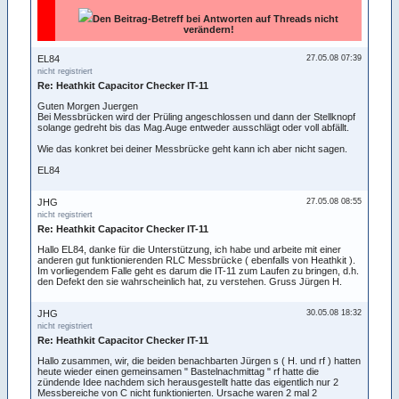
Den Beitrag-Betreff bei Antworten auf Threads nicht
verändern!
EL84
27.05.08 07:39
nicht registriert
Re: Heathkit Capacitor Checker IT-11
Guten Morgen Juergen
Bei Messbrücken wird der Prüling angeschlossen und dann der Stellknopf
solange gedreht bis das Mag.Auge entweder ausschlägt oder voll abfällt.
Wie das konkret bei deiner Messbrücke geht kann ich aber nicht sagen.
EL84
JHG
27.05.08 08:55
nicht registriert
Re: Heathkit Capacitor Checker IT-11
Hallo EL84, danke für die Unterstützung, ich habe und arbeite mit einer
anderen gut funktionierenden RLC Messbrücke ( ebenfalls von Heathkit ).
Im vorliegendem Falle geht es darum die IT-11 zum Laufen zu bringen, d.h.
den Defekt den sie wahrscheinlich hat, zu verstehen. Gruss Jürgen H.
JHG
30.05.08 18:32
nicht registriert
Re: Heathkit Capacitor Checker IT-11
Hallo zusammen, wir, die beiden benachbarten Jürgen s ( H. und rf ) hatten
heute wieder einen gemeinsamen " Bastelnachmittag " rf hatte die
zündende Idee nachdem sich herausgestellt hatte das eigentlich nur 2
Messbereiche von C nicht funktionierten. Ursache waren 2 mal 2