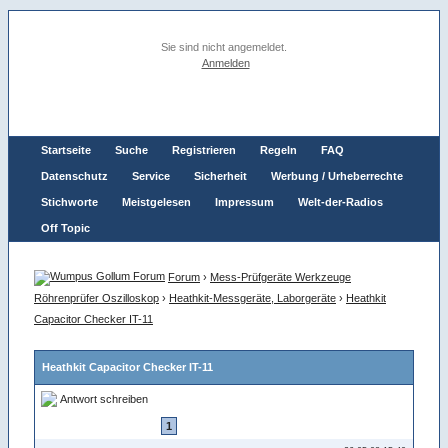
Sie sind nicht angemeldet.
Anmelden
Startseite
Suche
Registrieren
Regeln
FAQ
Datenschutz
Service
Sicherheit
Werbung / Urheberrechte
Stichworte
Meistgelesen
Impressum
Welt-der-Radios
Off Topic
Forum
›
Mess-Prüfgeräte Werkzeuge
Röhrenprüfer Oszilloskop
›
Heathkit-Messgeräte, Laborgeräte
›
Heathkit
Capacitor Checker IT-11
Heathkit Capacitor Checker IT-11
Antwort schreiben
1