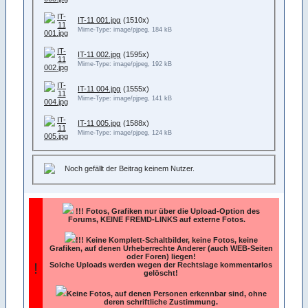
IT-11 001.jpg
(1510x)
Mime-Type: image/pjpeg, 184 kB
IT-11 002.jpg
(1595x)
Mime-Type: image/pjpeg, 192 kB
IT-11 004.jpg
(1555x)
Mime-Type: image/pjpeg, 141 kB
IT-11 005.jpg
(1588x)
Mime-Type: image/pjpeg, 124 kB
Noch gefällt der Beitrag keinem Nutzer.
!!!
Fotos, Grafiken nur über die Upload-Option des
Forums, KEINE FREMD-LINKS auf externe Fotos.
!!! Keine Komplett-Schaltbilder, keine Fotos, keine
Grafiken, auf denen Urheberrechte Anderer (auch WEB-Seiten
oder Foren) liegen!
!
Solche Uploads werden wegen der Rechtslage kommentarlos
gelöscht!
Keine Fotos, auf denen Personen erkennbar sind, ohne
deren schriftliche Zustimmung.