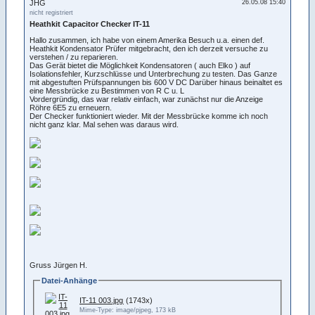
JHG
26.05.08 15:40
nicht registriert
Heathkit Capacitor Checker IT-11
Hallo zusammen, ich habe von einem Amerika Besuch u.a. einen def.
Heathkit Kondensator Prüfer mitgebracht, den ich derzeit versuche zu
verstehen / zu reparieren.
Das Gerät bietet die Möglichkeit Kondensatoren ( auch Elko ) auf
Isolationsfehler, Kurzschlüsse und Unterbrechung zu testen. Das Ganze
mit abgestuften Prüfspannungen bis 600 V DC Darüber hinaus beinaltet es
eine Messbrücke zu Bestimmen von R C u. L
Vordergründig, das war relativ einfach, war zunächst nur die Anzeige
Röhre 6E5 zu erneuern.
Der Checker funktioniert wieder. Mit der Messbrücke komme ich noch
nicht ganz klar. Mal sehen was daraus wird.
Gruss Jürgen H.
Datei-Anhänge
IT-11 003.jpg
(1743x)
Mime-Type: image/pjpeg, 173 kB