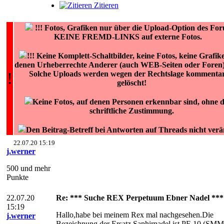
Zitieren
!!!
Fotos, Grafiken nur über die Upload-Option des Fo
KEINE FREMD-LINKS auf externe Fotos.
!!! Keine Komplett-Schaltbilder, keine Fotos, keine Grafik
denen Urheberrechte Anderer (auch WEB-Seiten oder Foren) 
!
Solche Uploads werden wegen der Rechtslage kommentar
gelöscht!
Keine Fotos, auf denen Personen erkennbar sind, ohne 
schriftliche Zustimmung.
Den Beitrag-Betreff bei Antworten auf Threads nicht ver
22.07.20 15:19
j.werner
500 und mehr
Punkte
22.07.20
Re: *** Suche REX Perpetuum Ebner Nadel ***
15:19
Hallo,habe bei meinem Rex mal nachgesehen.Die
j.werner
Bezeichnung der Ersatz Saphirnadel ist PE 10 (SMM