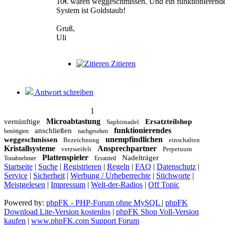
10€ wären weggeschmissen. Und ein funktionierend
System ist Goldstaub!
Gruß,
Uli
Zitieren
Antwort schreiben
1
Microabtastung
vernünftige
Ersatzteilshop
Saphirnadel
funktionierendes
anschließen
benötigten
nachgesehen
unempfindlichen
weggeschmissen
Bezeichnung
einschalten
Kristallsysteme
Ansprechpartner
verzweifelt
Perpetuum
Plattenspieler
Nadelträger
Tonabnehmer
Ersatzteil
Startseite
|
Suche
|
Registrieren
|
Regeln
|
FAQ
|
Datenschutz
|
Service
|
Sicherheit
|
Werbung / Urheberrechte
|
Stichworte
|
Meistgelesen
|
Impressum
|
Welt-der-Radios
|
Off Topic
Powered by:
phpFK - PHP-Forum ohne MySQL
|
phpFK
Download Lite-Version kostenlos
|
phpFK Shop Voll-Version
kaufen
|
www.phpFK.com Support Forum