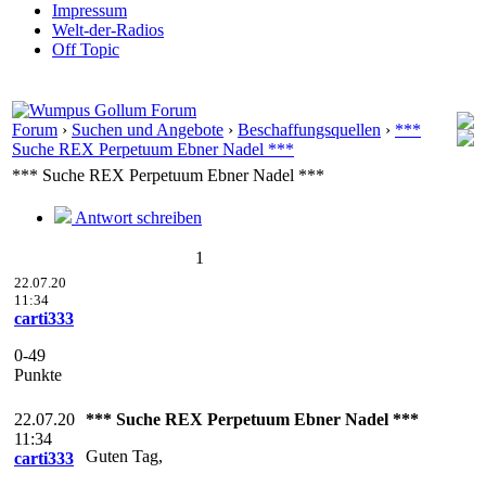
Impressum
Welt-der-Radios
Off Topic
Forum
›
Suchen und Angebote
›
Beschaffungsquellen
›
***
Suche REX Perpetuum Ebner Nadel ***
*** Suche REX Perpetuum Ebner Nadel ***
Antwort schreiben
1
22.07.20
11:34
carti333
0-49
Punkte
22.07.20
*** Suche REX Perpetuum Ebner Nadel ***
11:34
Guten Tag,
carti333