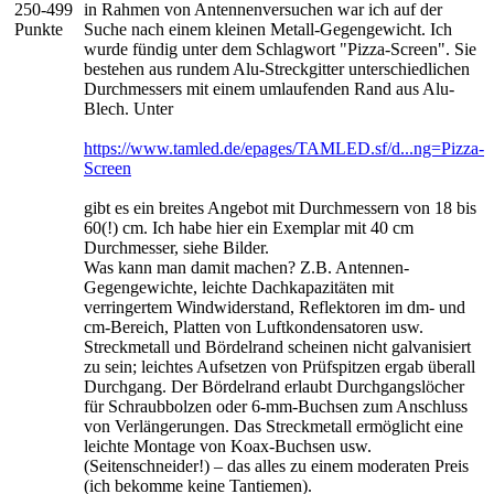
250-499
in Rahmen von Antennenversuchen war ich auf der
Punkte
Suche nach einem kleinen Metall-Gegengewicht. Ich
wurde fündig unter dem Schlagwort "Pizza-Screen". Sie
bestehen aus rundem Alu-Streckgitter unterschiedlichen
Durchmessers mit einem umlaufenden Rand aus Alu-
Blech. Unter
https://www.tamled.de/epages/TAMLED.sf/d...ng=Pizza-
Screen
gibt es ein breites Angebot mit Durchmessern von 18 bis
60(!) cm. Ich habe hier ein Exemplar mit 40 cm
Durchmesser, siehe Bilder.
Was kann man damit machen? Z.B. Antennen-
Gegengewichte, leichte Dachkapazitäten mit
verringertem Windwiderstand, Reflektoren im dm- und
cm-Bereich, Platten von Luftkondensatoren usw.
Streckmetall und Bördelrand scheinen nicht galvanisiert
zu sein; leichtes Aufsetzen von Prüfspitzen ergab überall
Durchgang. Der Bördelrand erlaubt Durchgangslöcher
für Schraubbolzen oder 6-mm-Buchsen zum Anschluss
von Verlängerungen. Das Streckmetall ermöglicht eine
leichte Montage von Koax-Buchsen usw.
(Seitenschneider!) – das alles zu einem moderaten Preis
(ich bekomme keine Tantiemen).