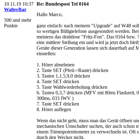
10.11.19 10:37
Re: Bundespost Tel 0164
WalterBar
Hallo Marco,
500 und mehr
Punkte
ganz einfach: nach meinem "Upgrade" auf W48 sollt
so wertigen Billigtelefone ausgesondert werden. Ben
meistens das drahtlose "Fritz-Fon". Das 0164 bzw.
eine mittlere Stellung ein und wird ja jetzt doch bl
Geräte dieser Generation lassen sich dauerhaft au
einstellen:
1. Hörer abnehmen
2. Taste SET (Pfeil->Raute) drücken
3. Tasten 1,1,5,9,0 drücken
4. Taste SET drücken
5. Taste Wahlwiederholung drücken
6. Tasten 0,3,7 drücken (MFV mit 80ms Flashzeit,
300ms, 033 IWV )
7. Taste SET drücken
8. Hörer auflegen
Wenn das nicht geht, muss man das Gerät öffnen u
mechanischen Umschalter suchen, der auch schon m
einem Trimmpotentiometer zu verwechseln ist. Oft s
durch den Wecker nicht.