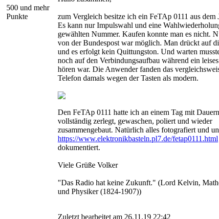
500 und mehr
Punkte
zum Vergleich besitze ich ein FeTAp 0111 aus dem 
Es kann nur Impulswahl und eine Wahlwiederholung
gewählten Nummer. Kaufen konnte man es nicht. Nu
von der Bundespost war möglich. Man drückt auf di
und es erfolgt kein Quittungston. Und warten muss
noch auf den Verbindungsaufbau während ein leises
hören war. Die Anwender fanden das vergleichsweis
Telefon damals wegen der Tasten als modern.
Den FeTAp 0111 hatte ich an einem Tag mit Dauern
vollständig zerlegt, gewaschen, poliert und wieder
zusammengebaut. Natürlich alles fotografiert und un
https://www.elektronikbasteln.pl7.de/fetap0111.html
dokumentiert.
Viele Grüße Volker
"Das Radio hat keine Zukunft." (Lord Kelvin, Math
und Physiker (1824-1907))
Zuletzt bearbeitet am 26.11.19 22:42