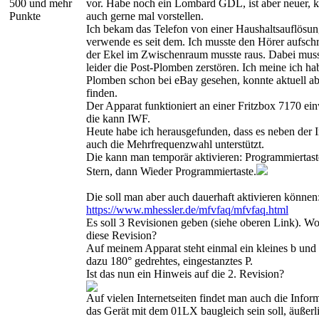
500 und mehr
vor. Habe noch ein Lombard GDL, ist aber neuer, k
Punkte
auch gerne mal vorstellen.
Ich bekam das Telefon von einer Haushaltsauflösu
verwende es seit dem. Ich musste den Hörer aufsch
der Ekel im Zwischenraum musste raus. Dabei muss
leider die Post-Plomben zerstören. Ich meine ich ha
Plomben schon bei eBay gesehen, konnte aktuell ab
finden.
Der Apparat funktioniert an einer Fritzbox 7170 ei
die kann IWF.
Heute habe ich herausgefunden, dass es neben der
auch die Mehrfrequenzwahl unterstützt.
Die kann man temporär aktivieren: Programmiertast
Stern, dann Wieder Programmiertaste.
Die soll man aber auch dauerhaft aktivieren können
https://www.mhessler.de/mfvfaq/mfvfaq.html
Es soll 3 Revisionen geben (siehe oberen Link). Wo
diese Revision?
Auf meinem Apparat steht einmal ein kleines b und
dazu 180° gedrehtes, eingestanztes P.
Ist das nun ein Hinweis auf die 2. Revision?
Auf vielen Internetseiten findet man auch die Inform
das Gerät mit dem 01LX baugleich sein soll, äußerli