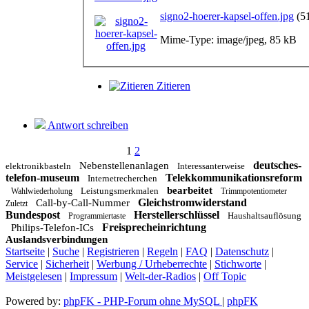
signo2-hoerer-kapsel-offen.jpg
(5
Mime-Type: image/jpeg, 85 kB
Zitieren
Antwort schreiben
1
2
deutsches-
Nebenstellenanlagen
elektronikbasteln
Interessanterweise
telefon-museum
Telekkommunikationsreform
Internetrecherchen
bearbeitet
Leistungsmerkmalen
Wahlwiederholung
Trimmpotentiometer
Gleichstromwiderstand
Call-by-Call-Nummer
Zuletzt
Bundespost
Herstellerschlüssel
Haushaltsauflösung
Programmiertaste
Freisprecheinrichtung
Philips-Telefon-ICs
Auslandsverbindungen
Startseite
|
Suche
|
Registrieren
|
Regeln
|
FAQ
|
Datenschutz
|
Service
|
Sicherheit
|
Werbung / Urheberrechte
|
Stichworte
|
Meistgelesen
|
Impressum
|
Welt-der-Radios
|
Off Topic
Powered by:
phpFK - PHP-Forum ohne MySQL
|
phpFK