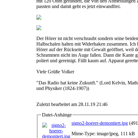
mit 120 Ohm gefunden, die von den Abmessungen z
passten und damit geht es jetzt einwandfrei.
Der Hörer ist nicht verschraubt sondern seine beide
Halbschalen halten mit Widerhaken zusammen. Ich 
Hörer auf der Rückseite mit Gewalt geöffnet, weil do
Schrammen nicht ins Auge fallen. Dann die Kante ge
poliert und gereinigt. Fällt kaum auf. Apparat gerette
Viele Grüße Volker
"Das Radio hat keine Zukunft." (Lord Kelvin, Math
und Physiker (1824-1907))
Zuletzt bearbeitet am 28.11.19 21:46
Datei-Anhänge
signo2-hoerer-demontiert.jpg
(491
Mime-Type: image/jpeg, 111 kB