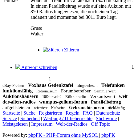
Punkte
wobei der Trend für Geräte nach 1945 rückläufig ist.
In einem Parallelbeitrag wurde auf eine Auktion mit
850 Radios hingewiesen, die noch einen Tag
andauert und momentan bei 3011 Euro liegt.
Gruss
Walter
Zitieren
1
Antwort schreiben
1
Voxhaus-Gedenktafel
Telefunken
eBay-Preisen
hingewiesen
funktionsfähig
Forumbetreiber
Sammlerwert
Radiomuseum
Auktionshäusern
welt-
Verkaufswert
Röhrenradio
10&thread=2
der-alten-radios
wumpus-gollum-forum
Parallelbeitrag
aufgelisteteten
Gebrauchtspuren
rückläufig
orientiere
Katharina
Startseite
|
Suche
|
Registrieren
|
Regeln
|
FAQ
|
Datenschutz
|
Service
|
Sicherheit
|
Werbung / Urheberrechte
|
Stichworte
|
Meistgelesen
|
Impressum
|
Welt-der-Radios
|
Off Topic
Powered by:
phpFK - PHP-Forum ohne MySQL
|
phpFK