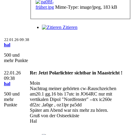
Mime-Type: image/jpeg, 183 kB
Zitieren
22.01.26 09:38
hal
500 und
mehr Punkte
22.01.26
Re: Jetzt Polarlichter sichtbar in Maastricht !
09:38
Moin
hal
Nachtrag meiner gehörten cw-Rauschzeichen
500 und
am20.1 gg.16 bis 17utc in JO64RC nur mit
mehr
vertikalen Dipol "Nordfenster" --trx ic260e
Punkte
df2zc ,la0ge , oz1lpr pa5dd
Später am Abend war nix mehr zu hören.
Gruß von der Ostseeküste
Hal