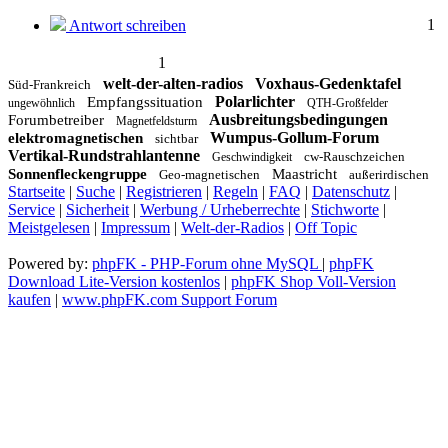
1
Antwort schreiben
1
welt-der-alten-radios
Voxhaus-Gedenktafel
Süd-Frankreich
Polarlichter
Empfangssituation
ungewöhnlich
QTH-Großfelder
Ausbreitungsbedingungen
Forumbetreiber
Magnetfeldsturm
Wumpus-Gollum-Forum
elektromagnetischen
sichtbar
Vertikal-Rundstrahlantenne
cw-Rauschzeichen
Geschwindigkeit
Sonnenfleckengruppe
Maastricht
Geo-magnetischen
außerirdischen
Startseite
|
Suche
|
Registrieren
|
Regeln
|
FAQ
|
Datenschutz
|
Service
|
Sicherheit
|
Werbung / Urheberrechte
|
Stichworte
|
Meistgelesen
|
Impressum
|
Welt-der-Radios
|
Off Topic
Powered by:
phpFK - PHP-Forum ohne MySQL
|
phpFK
Download Lite-Version kostenlos
|
phpFK Shop Voll-Version
kaufen
|
www.phpFK.com Support Forum