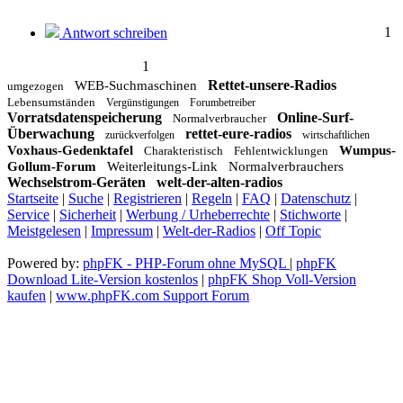
1
Antwort schreiben
1
Rettet-unsere-Radios
WEB-Suchmaschinen
umgezogen
Lebensumständen
Vergünstigungen
Forumbetreiber
Vorratsdatenspeicherung
Online-Surf-
Normalverbraucher
Überwachung
rettet-eure-radios
zurückverfolgen
wirtschaftlichen
Voxhaus-Gedenktafel
Wumpus-
Charakteristisch
Fehlentwicklungen
Gollum-Forum
Weiterleitungs-Link
Normalverbrauchers
Wechselstrom-Geräten
welt-der-alten-radios
Startseite
|
Suche
|
Registrieren
|
Regeln
|
FAQ
|
Datenschutz
|
Service
|
Sicherheit
|
Werbung / Urheberrechte
|
Stichworte
|
Meistgelesen
|
Impressum
|
Welt-der-Radios
|
Off Topic
Powered by:
phpFK - PHP-Forum ohne MySQL
|
phpFK
Download Lite-Version kostenlos
|
phpFK Shop Voll-Version
kaufen
|
www.phpFK.com Support Forum