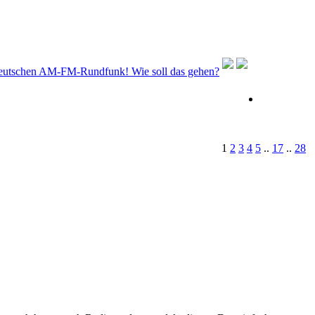
deutschen AM-FM-Rundfunk! Wie soll das gehen?
1
2
3
4
5
..
17
..
28