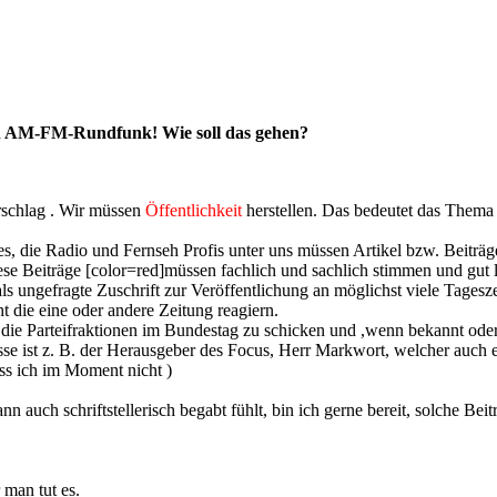
en AM-FM-Rundfunk! Wie soll das gehen?
schlag . Wir müssen
Öffentlichkeit
herstellen. Das bedeutet das Them
ses, die Radio und Fernseh Profis unter uns müssen Artikel bzw. Beitr
ese Beiträge [color=red]müssen fachlich und sachlich stimmen und gut l
als ungefragte Zuschrift zur Veröffentlichung an möglichst viele Tages
ht die eine oder andere Zeitung reagiern.
an die Parteifraktionen im Bundestag zu schicken und ,wenn bekannt od
esse ist z. B. der Herausgeber des Focus, Herr Markwort, welcher auc
iss ich im Moment nicht )
n auch schriftstellerisch begabt fühlt, bin ich gerne bereit, solche Bei
 man tut es.