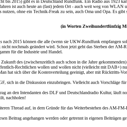
leicht bis 2015) gibt es in Deutschland Rundfunk. Ein Radio aus 1923 
fahren ist auch heute an (fast) jedem Ort - auch weit weg von WLAN
es nutzen, ohne ein Technik-Freak zu sein, auch Oma und Opa. Es gibt
(in Worten Zweihundertfünfzig Mi
ns nach 2015 können die alle (wenn sie UKW-Rundfunk empfangen sol
 nicht nochmals geändert wird. Schon jetzt geht das Sterben der AM
gamm für die Industrie und Handel.
e Zukunft des (zwischenzeitlich auch schon in die Jahre gekommenden
ffentlich-Rechtlichen wollen und wollen nicht (vielleicht mit DAB+) 
an hat sich über die Kostenverteilung geeinigt, aber mit Rücktritts-Vor
GF, sich in die Diskussion einzubringen. Vielleicht auch Vorschläge f
itrag an den Intendanten des DLF und Deutschlandradio Kultur, läuft 
lt, nachholen!
eiteren Thread auf, in dem Gründe für das Weiterbestehen des AM-FM
esen Beitrag angehangen werden oder getrennt in eigenen Beiträgen ge