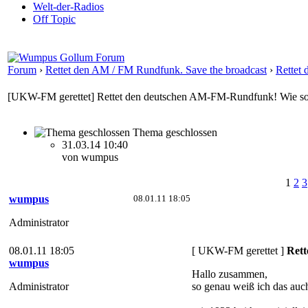
Welt-der-Radios
Off Topic
Forum
›
Rettet den AM / FM Rundfunk. Save the broadcast
›
Rettet
[UKW-FM gerettet] Rettet den deutschen AM-FM-Rundfunk! Wie sol
Thema geschlossen
31.03.14 10:40
von wumpus
1
2
3
wumpus
08.01.11 18:05
Administrator
08.01.11 18:05
[ UKW-FM gerettet ]
Rett
wumpus
Hallo zusammen,
Administrator
so genau weiß ich das auch