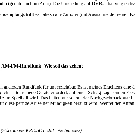
dio (gerade auch im Auto). Die Umstellung auf DVB-T hat vergleichsw
dioempfangs trifft es nahezu alle Zuhörer (mit Ausnahme der reinen Ka
en AM-FM-Rundfunk! Wie soll das gehen?
den analogen Rundfunk für unverzichtbar. Es ist meines Erachtens eine
ich ist, teure neue Geräte erfordert, auf einen Schlag -zig Tonnen Ele
zum Spielball wird. Das hatten wir schon, der Nachgeschmack war bitte
uf diese perfide Art seiner Mündigkeit beraubt wird. Wehret den Anfän
s (Störe meine KREISE nicht! - Archimedes)