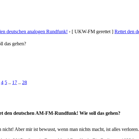
 den deutschen analogen Rundfunk!
›
[ UKW-FM gerettet ]
Rettet den 
l das gehen?
4
5
..
17
..
28
et den deutschen AM-FM-Rundfunk! Wie soll das gehen?
 nicht! Aber mir ist bewusst, wenn man nichts macht, ist alles verloren.