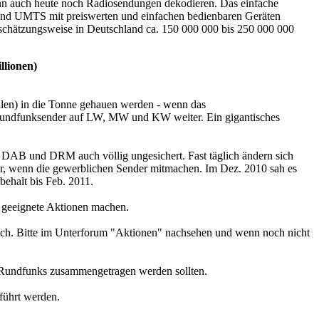
kann auch heute noch Radiosendungen dekodieren. Das einfache
 und UMTS mit preiswerten und einfachen bedienbaren Geräten
 schätzungsweise in Deutschland ca. 150 000 000 bis 250 000 000
llionen)
len) in die Tonne gehauen werden - wenn das
-Rundfunksender auf LW, MW und KW weiter. Ein gigantisches
) DAB und DRM auch völlig ungesichert. Fast täglich ändern sich
nur, wenn die gewerblichen Sender mitmachen. Im Dez. 2010 sah es
behalt bis Feb. 2011.
ür geeignete Aktionen machen.
noch. Bitte im Unterforum "Aktionen" nachsehen und wenn noch nicht
-Rundfunks zusammengetragen werden sollten.
führt werden.