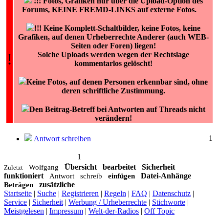
!!!
Fotos, Grafiken nur über die Upload-Option des
Forums, KEINE FREMD-LINKS auf externe Fotos.
!!! Keine Komplett-Schaltbilder, keine Fotos, keine
Grafiken, auf denen Urheberrechte Anderer (auch WEB-
Seiten oder Foren) liegen!
!
Solche Uploads werden wegen der Rechtslage
kommentarlos gelöscht!
Keine Fotos, auf denen Personen erkennbar sind, ohne
deren schriftliche Zustimmung.
Den Beitrag-Betreff bei Antworten auf Threads nicht
verändern!
1
Antwort schreiben
1
Übersicht
bearbeitet
Sicherheit
Wolfgang
Zuletzt
funktioniert
Datei-Anhänge
Antwort
schreib
einfügen
zusätzliche
Beträgen
Startseite
|
Suche
|
Registrieren
|
Regeln
|
FAQ
|
Datenschutz
|
Service
|
Sicherheit
|
Werbung / Urheberrechte
|
Stichworte
|
Meistgelesen
|
Impressum
|
Welt-der-Radios
|
Off Topic