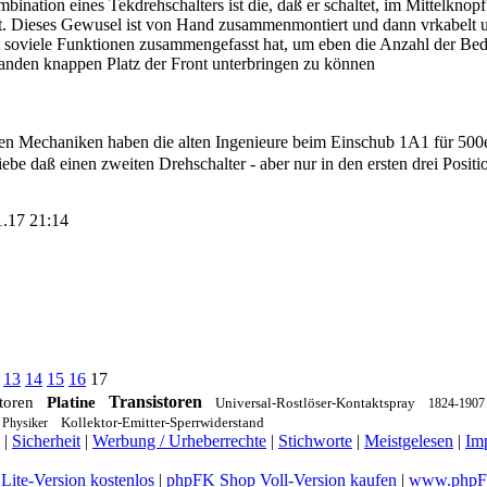
nation eines Tekdrehschalters ist die, daß er schaltet, im Mittelknopf
. Dieses Gewusel ist von Hand zusammenmontiert und dann vrkabelt und
soviele Funktionen zusammengefasst hat, um eben die Anzahl der Bedi
anden knappen Platz der Front unterbringen zu können
sten Mechaniken haben die alten Ingenieure beim Einschub 1A1 für 500e
ebe daß einen zweiten Drehschalter - aber nur in den ersten drei Positi
1.17 21:14
.
13
14
15
16
17
Transistoren
toren
Platine
Universal-Rostlöser-Kontaktspray
1824-1907
Kollektor-Emitter-Sperrwiderstand
Physiker
|
Sicherheit
|
Werbung / Urheberrechte
|
Stichworte
|
Meistgelesen
|
Im
ite-Version kostenlos
|
phpFK Shop Voll-Version kaufen
|
www.phpFK