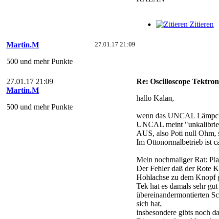
Zitieren
Martin.M
27.01.17 21:09
500 und mehr Punkte
27.01.17 21:09
Re: Oscilloscope Tektron
Martin.M
hallo Kalan,
500 und mehr Punkte
wenn das UNCAL Lämpchen a
UNCAL meint "unkalibriert
AUS, also Poti null Ohm, 
Im Ottonormalbetrieb ist 
Mein nochmaliger Rat: Pla
Der Fehler daß der Rote K
Hohlachse zu dem Knopf g
Tek hat es damals sehr gu
übereinandermontierten Sc
sich hat,
insbesondere gibts noch d