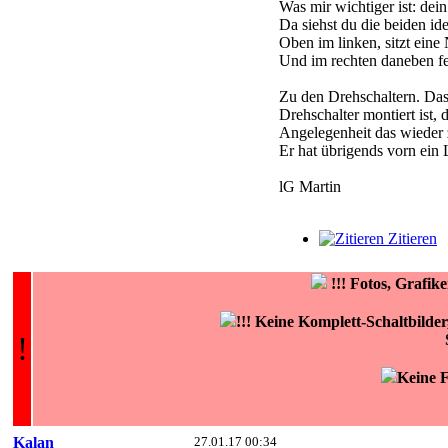
Was mir wichtiger ist: dein
Da siehst du die beiden i
Oben im linken, sitzt eine
Und im rechten daneben feh
Zu den Drehschaltern. Das
Drehschalter montiert ist,
Angelegenheit das wieder z
Er hat übrigends vorn ein
lG Martin
Zitieren
!!!
Fotos, Grafi
!!! Keine Komplett-Schaltbilde
!
Keine F
Kalan
27.01.17 00:34