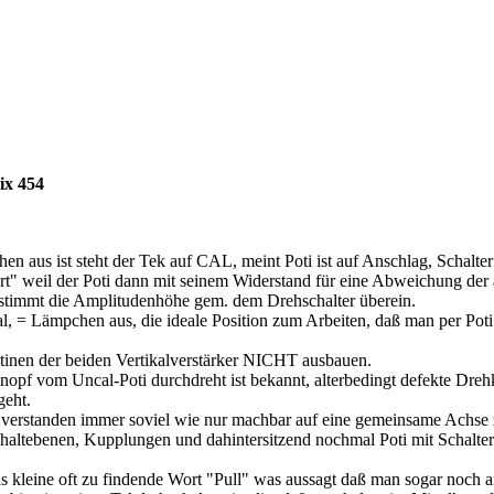
ix 454
us ist steht der Tek auf CAL, meint Poti ist auf Anschlag, Schalter
" weil der Poti dann mit seinem Widerstand für eine Abweichung der 
stimmt die Amplitudenhöhe gem. dem Drehschalter überein.
cal, = Lämpchen aus, die ideale Position zum Arbeiten, daß man per Po
tinen der beiden Vertikalverstärker NICHT ausbauen.
nopf vom Uncal-Poti durchdreht ist bekannt, alterbedingt defekte Dre
eht.
t verstanden immer soviel wie nur machbar auf eine gemeinsame Achse 
haltebenen, Kupplungen und dahintersitzend nochmal Poti mit Schalter
as kleine oft zu findende Wort "Pull" was aussagt daß man sogar noch 