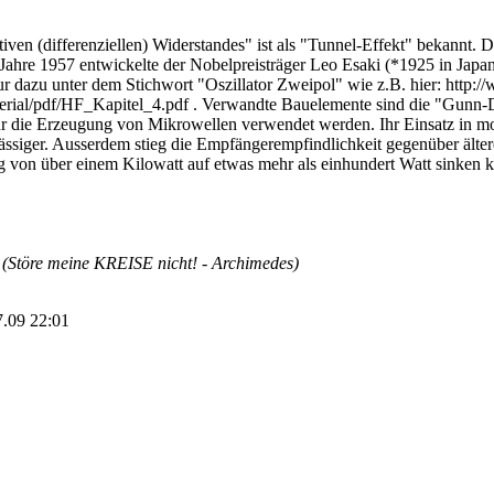
iven (differenziellen) Widerstandes" ist als "Tunnel-Effekt" bekannt. D
m Jahre 1957 entwickelte der Nobelpreisträger Leo Esaki (*1925 in Ja
ur dazu unter dem Stichwort "Oszillator Zweipol" wie z.B. hier: http:/
material/pdf/HF_Kapitel_4.pdf . Verwandte Bauelemente sind die "Gunn
 die Erzeugung von Mikrowellen verwendet werden. Ihr Einsatz in mo
rlässiger. Ausserdem stieg die Empfängerempfindlichkeit gegenüber älte
g von über einem Kilowatt auf etwas mehr als einhundert Watt sinken k
s (Störe meine KREISE nicht! - Archimedes)
7.09 22:01