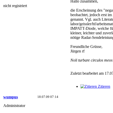
Hallo zusammen,
nicht registriert
die Erscheinung des "negat
beobachtet, jedoch erst i
genannt. Vgl. auch Literat
labor/geissler/hf/arbeits
IMPATT-Diode, welche für
kleiner, leichter und zuve
nötige Radar-Sendeleistun
Freundliche Grüsse,
Jürgen rf
Noli turbare circulos meo
Zuletzt bearbeitet am 17.0
Zitieren
wumpus
18.07.09 07:14
Administrator