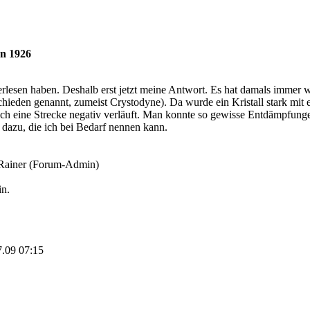
on 1926
erlesen haben. Deshalb erst jetzt meine Antwort. Es hat damals immer
hieden genannt, zumeist Crystodyne). Da wurde ein Kristall stark mit 
lich eine Strecke negativ verläuft. Man konnte so gewisse Entdämpfun
n dazu, die ich bei Bedarf nennen kann.
 Rainer (Forum-Admin)
in.
7.09 07:15