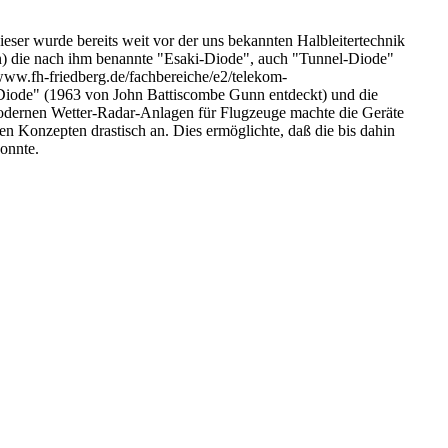
ieser wurde bereits weit vor der uns bekannten Halbleitertechnik
pan) die nach ihm benannte "Esaki-Diode", auch "Tunnel-Diode"
/www.fh-friedberg.de/fachbereiche/e2/telekom-
-Diode" (1963 von John Battiscombe Gunn entdeckt) und die
dernen Wetter-Radar-Anlagen für Flugzeuge machte die Geräte
ren Konzepten drastisch an. Dies ermöglichte, daß die bis dahin
onnte.