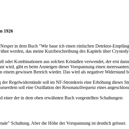
on 1926
 Nesper in dem Buch "Wie baue ich einen einfachen Detektor-Empfänge
wähnt werden, das meine Kurzbeschreibung des Kapitels über Cryst
tall oder Kombinationen aus solchen Kristallen verwendet, der erst da
 wird, gibt es beim Ansteigen dieser Vorspannung einen ineressanten E
n einem gewissen Bereich wieder. Das wird als negativer Widerstand b
g der Regelwiderstände soll im NF-Stromkreis eine Erhöhung dieses Str
usserdem soll eine Oszillation der Resonanzfrequenz eines angeschlo
ild einer der in dem oben erwähnten Buch vorgestellten Schaltungen:
male" Schaltung. Aber die Höhe der Vorspannung ist deutlich grösser.