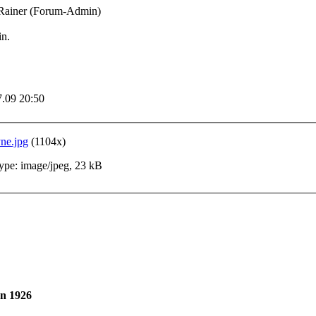
 Rainer (Forum-Admin)
in.
7.09 20:50
yne.jpg
(1104x)
pe: image/jpeg, 23 kB
on 1926