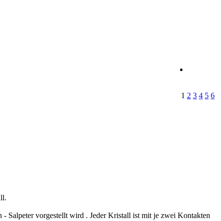
1
2
3
4
5
6
ll.
- Salpeter vorgestellt wird . Jeder Kristall ist mit je zwei Kontakten