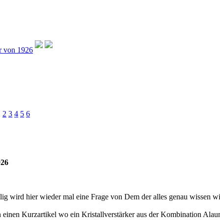
er von 1926
1
2
3
4
5
6
926
ilig wird hier wieder mal eine Frage von Dem der alles genau wissen wi
ch einen Kurzartikel wo ein Kristallverstärker aus der Kombination Alaun 