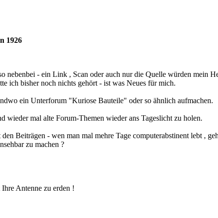
on 1926
so nebenbei - ein Link , Scan oder auch nur die Quelle würden mein He
te ich bisher noch nichts gehört - ist was Neues für mich.
gendwo ein Unterforum "Kuriose Bauteile" oder so ähnlich aufmachen.
und wieder mal alte Forum-Themen wieder ans Tageslicht zu holen.
it den Beiträgen - wen man mal mehre Tage computerabstinent lebt , geh
einsehbar zu machen ?
t Ihre Antenne zu erden !