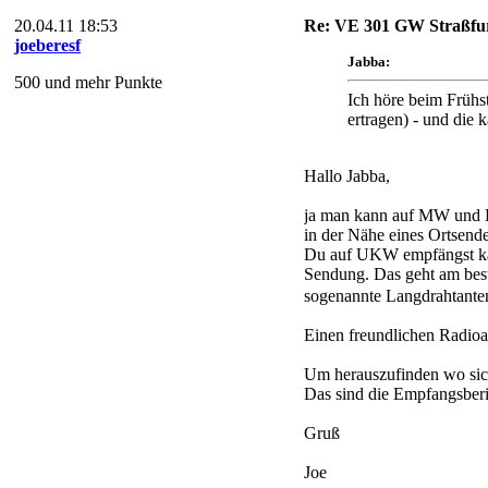
20.04.11 18:53
Re: VE 301 GW Straßfur
joeberesf
Jabba:
500 und mehr Punkte
Ich höre beim Frühs
ertragen) - und di
Hallo Jabba,
ja man kann auf MW und 
in der Nähe eines Ortsend
Du auf UKW empfängst kan
Sendung. Das geht am best
sogenannte Langdrahtantenn
Einen freundlichen Radioam
Um herauszufinden wo sic
Das sind die Empfangsberi
Gruß
Joe