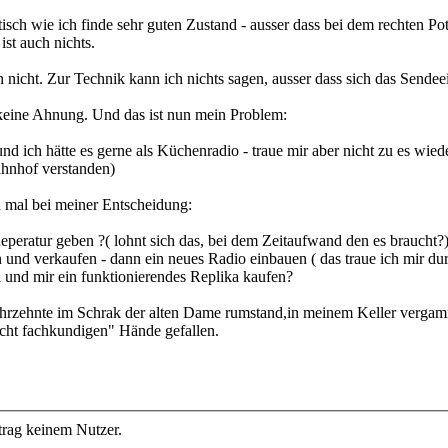
tisch wie ich finde sehr guten Zustand - ausser dass bei dem rechten Po
ist auch nichts.
h nicht. Zur Technik kann ich nichts sagen, ausser dass sich das Sendeei
 keine Ahnung. Und das ist nun mein Problem:
nd ich hätte es gerne als Küchenradio - traue mir aber nicht zu es wied
ahnhof verstanden)
n mal bei meiner Entscheidung:
eperatur geben ?( lohnt sich das, bei dem Zeitaufwand den es braucht?
 und verkaufen - dann ein neues Radio einbauen ( das traue ich mir du
n und mir ein funktionierendes Replika kaufen?
zehnte im Schrak der alten Dame rumstand,in meinem Keller vergammeln 
icht fachkundigen" Hände gefallen.
trag keinem Nutzer.