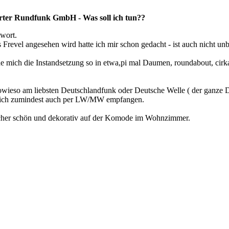
ter Rundfunk GmbH - Was soll ich tun??
twort.
s Frevel angesehen wird hatte ich mir schon gedacht - ist auch nicht u
 mich die Instandsetzung so in etwa,pi mal Daumen, roundabout, cirka
owieso am liebsten Deutschlandfunk oder Deutsche Welle ( der ganze 
b ich zumindest auch per LW/MW empfangen.
 scher schön und dekorativ auf der Komode im Wohnzimmer.