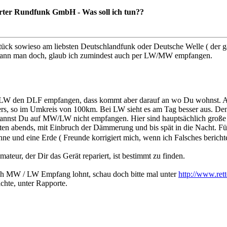
ter Rundfunk GmbH - Was soll ich tun??
tück sowieso am liebsten Deutschlandfunk oder Deutsche Welle ( der
e kann man doch, glaub ich zumindest auch per LW/MW empfangen.
LW den DLF empfangen, dass kommt aber darauf an wo Du wohnst. 
ers, so im Umkreis von 100km. Bei LW sieht es am Tag besser aus. D
nst Du auf MW/LW nicht empfangen. Hier sind hauptsächlich große e
en abends, mit Einbruch der Dämmerung und bis spät in die Nacht. F
e und eine Erde ( Freunde korrigiert mich, wenn ich Falsches bericht
ateur, der Dir das Gerät repariert, ist bestimmt zu finden.
h MW / LW Empfang lohnt, schau doch bitte mal unter
http://www.rett
chte, unter Rapporte.