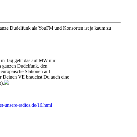
 ganze Dudelfunk ala YouFM und Konsorten ist ja kaum zu
Am Tag geht das auf MW nur
en ganzen Dudelfunk, den
uropäische Stationen auf
ür Deinen VE brauchst Du auch eine
e).
et-unsere-radios.de/16.html