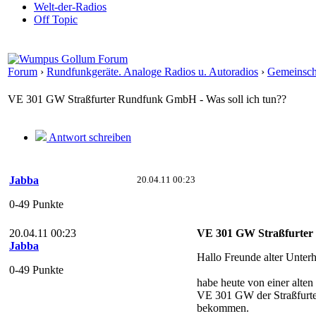
Welt-der-Radios
Off Topic
Forum
›
Rundfunkgeräte. Analoge Radios u. Autoradios
›
Gemeinsch
VE 301 GW Straßfurter Rundfunk GmbH - Was soll ich tun??
Antwort schreiben
Jabba
20.04.11 00:23
0-49 Punkte
20.04.11 00:23
VE 301 GW Straßfurter 
Jabba
Hallo Freunde alter Unterh
0-49 Punkte
habe heute von einer alte
VE 301 GW der Straßfur
bekommen.