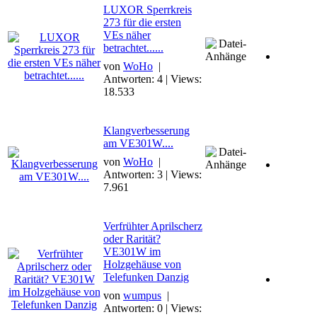
LUXOR Sperrkreis
273 für die ersten
VEs näher
betrachtet......
von
WoHo
|
Antworten: 4 | Views:
18.533
Klangverbesserung
am VE301W....
von
WoHo
|
Antworten: 3 | Views:
7.961
Verfrühter Aprilscherz
oder Rarität?
VE301W im
Holzgehäuse von
Telefunken Danzig
von
wumpus
|
Antworten: 0 | Views: