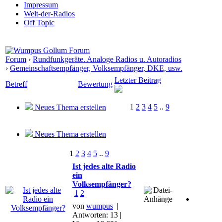
Impressum
Welt-der-Radios
Off Topic
Forum
›
Rundfunkgeräte. Analoge Radios u. Autoradios
›
Gemeinschaftsempfänger, Volksempfänger, DKE, usw.
Letzter Beitrag
Betreff
Bewertung
1
2
3
4
5
..
9
Neues Thema erstellen
Neues Thema erstellen
1
2
3
4
5
..
9
Ist jedes alte Radio
ein
Volksempfänger?
1
2
von
wumpus
|
Antworten: 13 |