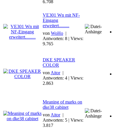
6.708
VE301 Wn mit NF-
Eingang
erweitert.........
von
WoHo
|
Antworten: 8 | Views:
9.765
DKE SPEAKER
COLOR
von
Aitor
|
Antworten: 4 | Views:
2.863
Meaning of marks on
dke38 cabinet
von
Aitor
|
Antworten: 5 | Views:
3.817