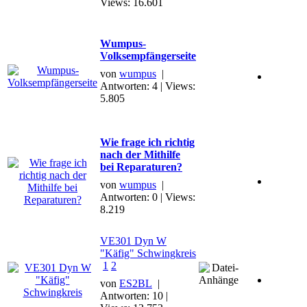
Views: 16.601
Wumpus-
Volksempfängerseite
von
wumpus
|
Antworten: 4 | Views:
5.805
Wie frage ich richtig
nach der Mithilfe
bei Reparaturen?
von
wumpus
|
Antworten: 0 | Views:
8.219
VE301 Dyn W
"Käfig" Schwingkreis
1
2
von
ES2BL
|
Antworten: 10 |