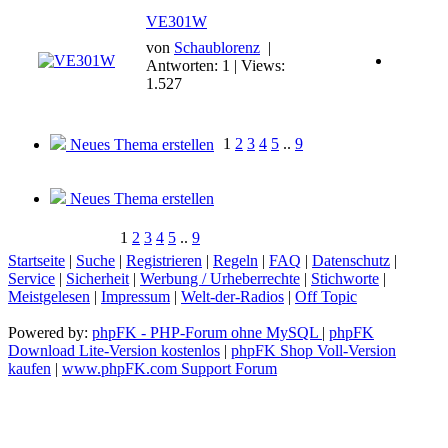
VE301W
von
Schaublorenz
|
Antworten: 1 | Views:
1.527
1
2
3
4
5
..
9
Neues Thema erstellen
Neues Thema erstellen
1
2
3
4
5
..
9
Startseite
|
Suche
|
Registrieren
|
Regeln
|
FAQ
|
Datenschutz
|
Service
|
Sicherheit
|
Werbung / Urheberrechte
|
Stichworte
|
Meistgelesen
|
Impressum
|
Welt-der-Radios
|
Off Topic
Powered by:
phpFK - PHP-Forum ohne MySQL
|
phpFK
Download Lite-Version kostenlos
|
phpFK Shop Voll-Version
kaufen
|
www.phpFK.com Support Forum