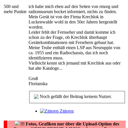
500 und
ich habe mich eben auf den Seiten von rmorg und
mehr Punkte
radiomuseum bocket informiert, nichts zu finden.
Mein Gerät ist von der Firma Krechlok in
Luckenwalde wohl in den 50er Jahren hergestellt
worden.
Leider fehlt der Fernseher und damit komme ich
schon zu der Frage, ob Krechlok überhaupt
Gerätekombinationen mit Fersehern gebaut hat.
Meine Truhe enthält einen LSP aus Neuruppin von
ca. 1955 und ein Radiochassis, das ich noch
identifizieren muss.
Vielleicht kennt sich jemand mit Krechlok aus oder
hat alte Kataloge...
Gruß
Florianska
Noch gefällt der Beitrag keinem Nutzer.
Zitieren
!!!
Fotos, Grafiken nur über die Upload-Option des