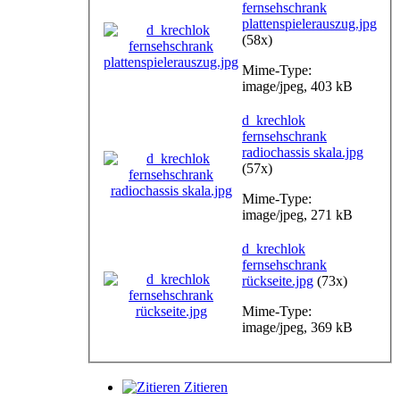
fernsehschrank
plattenspielerauszug.jpg
(58x)
Mime-Type:
image/jpeg, 403 kB
d_krechlok
fernsehschrank
radiochassis skala.jpg
(57x)
Mime-Type:
image/jpeg, 271 kB
d_krechlok
fernsehschrank
rückseite.jpg
(73x)
Mime-Type:
image/jpeg, 369 kB
Zitieren