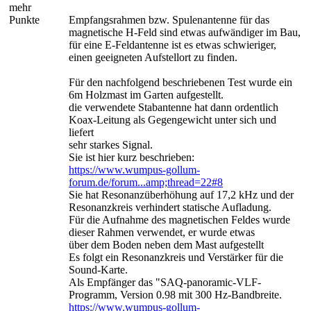
mehr
Punkte
Empfangsrahmen bzw. Spulenantenne für das
magnetische H-Feld sind etwas aufwändiger im Bau,
für eine E-Feldantenne ist es etwas schwieriger,
einen geeigneten Aufstellort zu finden.
Für den nachfolgend beschriebenen Test wurde ein
6m Holzmast im Garten aufgestellt.
die verwendete Stabantenne hat dann ordentlich
Koax-Leitung als Gegengewicht unter sich und
liefert
sehr starkes Signal.
Sie ist hier kurz beschrieben:
https://www.wumpus-gollum-
forum.de/forum...amp;thread=22#8
Sie hat Resonanzüberhöhung auf 17,2 kHz und der
Resonanzkreis verhindert statische Aufladung.
Für die Aufnahme des magnetischen Feldes wurde
dieser Rahmen verwendet, er wurde etwas
über dem Boden neben dem Mast aufgestellt
Es folgt ein Resonanzkreis und Verstärker für die
Sound-Karte.
Als Empfänger das "SAQ-panoramic-VLF-
Programm, Version 0.98 mit 300 Hz-Bandbreite.
https://www.wumpus-gollum-